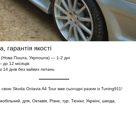
, гарантія якості
і (Нова Пошта, Укрпошта) — 1-2 дні
— до 12 місяців
14 днів без зайвих питань
 свою Skoda Octavia A4 Tour вже сьогодні разом із Tuning911!
мобільний
,
для
,
Октавія
,
Різне
,
тур
,
Тюнінг
,
Україні
,
шкода,