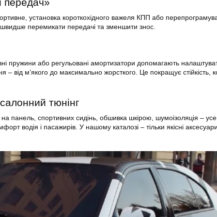
и передач»
портивне, установка короткохідного важеля КПП або перепрограмув
 швидше перемикати передачі та зменшити знос.
вні пружини або регульовані амортизатори допомагають налаштува
ня – від м’якого до максимально жорсткого. Це покращує стійкість, 
 салонний тюнінг
на панель, спортивних сидінь, обшивка шкірою, шумоізоляція – усе
мфорт водія і пасажирів. У нашому каталозі – тільки якісні аксесуар