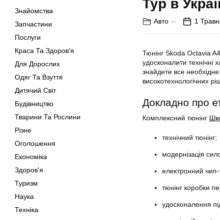
Тур в Украї
Знайомства
Авто
1 Травн
Запчастини
Послуги
Краса Та Здоров'я
Тюнінг Skoda Octavia A
удосконалити технічні х
Для Дорослих
знайдете все необхідне
Одяг Та Взуття
високотехнологічних рі
Дитячий Світ
Докладно про е
Будівництво
Тварини Та Рослини
Комплексний тюнінг
Шк
Різне
технічний тюнінг;
Оголошення
модернізація сило
Економіка
Здоров'я
електронний чип-
Туризм
тюнінг коробки п
Наука
удосконалення під
Техніка