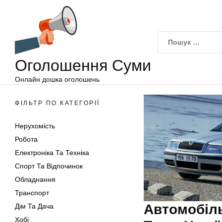
Оголошення
Перейти
Суми
до
вмісту
Оголошення Суми
Онлайн дошка оголошень
ФІЛЬТР ПО КАТЕГОРІЇ
Нерухомість
Робота
Електроніка Та Техніка
Спорт Та Відпочинок
Обладнання
Транспорт
Автомобіль
Дім Та Дача
Хобі