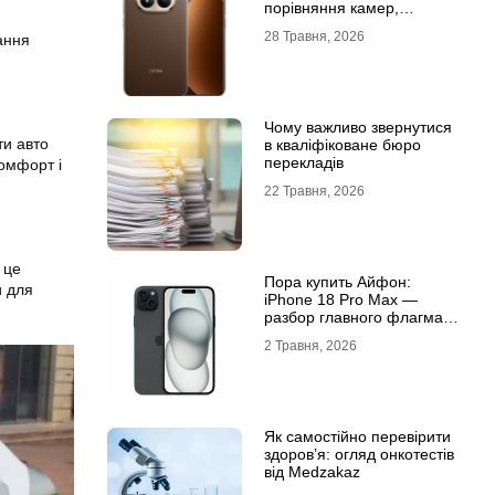
порівняння камер,
автономності та
28 Травня, 2026
ання
продуктивності
Чому важливо звернутися
ти авто
в кваліфіковане бюро
перекладів
комфорт і
22 Травня, 2026
 це
Пора купить Айфон:
и для
iPhone 18 Pro Max —
разбор главного флагмана
современности
2 Травня, 2026
Як самостійно перевірити
здоров’я: огляд онкотестів
від Medzakaz