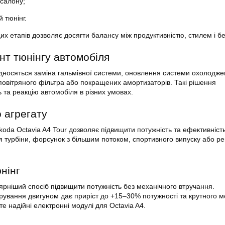
 салону;
й тюнінг.
х етапів дозволяє досягти балансу між продуктивністю, стилем і б
нт тюнінгу автомобіля
відносяться заміна гальмівної системи, оновлення системи охолодже
повітряного фільтра або покращених амортизаторів. Такі рішення
 та реакцію автомобіля в різних умовах.
 агрегату
koda Octavia A4 Tour дозволяє підвищити потужність та ефективніст
 турбіни, форсунок з більшим потоком, спортивного випуску або р
нінг
рніший спосіб підвищити потужність без механічного втручання.
ування двигуном дає приріст до +15–30% потужності та крутного м
е надійні електронні модулі для Octavia A4.