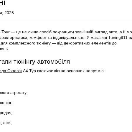
ні
я, 2025
4 Tour — це не лише спосіб покращити зовнішній вигляд авто, а й мо
арактеристики, комфорт та індивідуальність. У магазині Tuning911 в
 для комплексного тюнінгу — від декоративних елементів до
шень.
тапи тюнінгу автомобіля
ода Октавія
А4 Тур включає кілька основних напрямів:
вого агрегату;
тюнінг;
ередач;
віски;