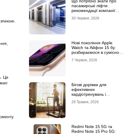
Що потрібно знати про
пасажирські ліфти:
рекомендації компанії
Leolift
30 Червня, 2026
езпекою.
Нові покоління Apple
ння,
Watch та Айфон 15 бу:
розбираємося в сумісності
та налаштуваннях
7 Червня, 2026
екосистеми
ь. Це
емап
Бігові доріжки для
ефективних
кардіотренувань і
підтримки активного
28 Травня, 2026
способу життя
оменту.
Redmi Note 15 5G та
Redmi Note 15 Pro 5G: