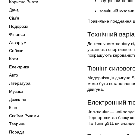
внутрішній тюнінг
Корисно Знати
Дача
зовнішній кузовни
Сім'я
Правильне поєднання ци
Подорожі
Технічний варіа
Фінанси
Акваріум
До технічного тюнінгу 
установка спортивного 
Собаки
покращують керованість
Коти
Електрика
Тюнінг силового
Авто
Модернізація двигуна S
Література
може бути встановлення
двигуна.
Музика
Дозвілля
Електронний тю
Кіно
Чип-тюнінг — найпопуля
Своїми Руками
Перепрошивка блоку кер
На Tuning911 ви знайдет
Тварини
Поради