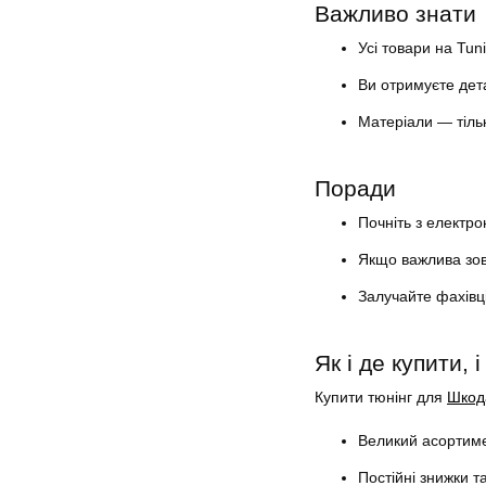
Важливо знати
Усі товари на Tun
Ви отримуєте дета
Матеріали — тільк
Поради
Почніть з електро
Якщо важлива зовн
Залучайте фахівці
Як і де купити, 
Купити тюнінг для
Шкода
Великий асортиме
Постійні знижки та