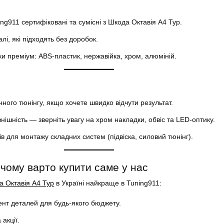
ing911 сертифіковані та сумісні з Шкода Октавія А4 Тур.
лі, які підходять без доробок.
и преміум: ABS-пластик, нержавійка, хром, алюміній.
нного тюнінгу, якщо хочете швидко відчути результат.
ішність — зверніть увагу на хром накладки, обвіс та LED-оптику.
в для монтажу складних систем (підвіска, силовий тюнінг).
і чому варто купити саме у нас
 Октавія А4 Тур
в Україні найкраще в Tuning911:
нт деталей для будь-якого бюджету.
 акції.