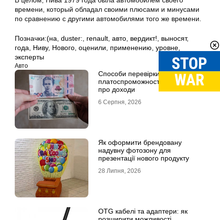
В целом, Нива 1979 года была автомобилем своего
времени, который обладал своими плюсами и минусами
по сравнению с другими автомобилями того же времени.
Позначки:
(на
,
duster:
,
renault
,
авто
,
вердикт!
,
выносят
,
года
,
Ниву
,
Нового
,
оценили
,
применению
,
уровне
,
эксперты
Авто
Способи перевірки
платоспроможності без довідки
про доходи
6 Серпня, 2026
Як оформити брендовану
надувну фотозону для
презентації нового продукту
28 Липня, 2026
OTG кабелі та адаптери: як
розширити можливості