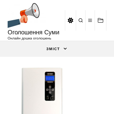
Оголошення
Перейти
Суми
до
вмісту
Оголошення Суми
Онлайн дошка оголошень
ЗМІСТ