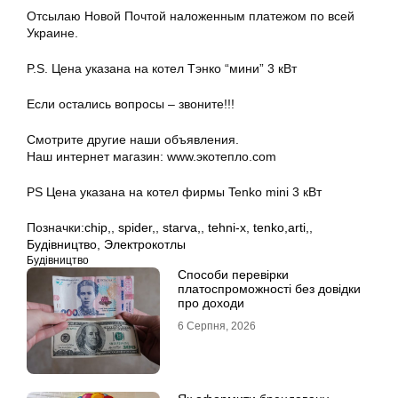
Отсылаю Новой Почтой наложенным платежом по всей
Украине.
P.S. Цена указана на котел Тэнко “мини” 3 кВт
Если остались вопросы – звоните!!!
Смотрите другие наши объявления.
Наш интернет магазин: www.экотепло.com
PS Цена указана на котел фирмы Tenko mini 3 кВт
Позначки:
chip,
,
spider,
,
starva,
,
tehni-x
,
tenko,arti,
,
Будівництво
,
Электрокотлы
Будівництво
Способи перевірки
платоспроможності без довідки
про доходи
6 Серпня, 2026