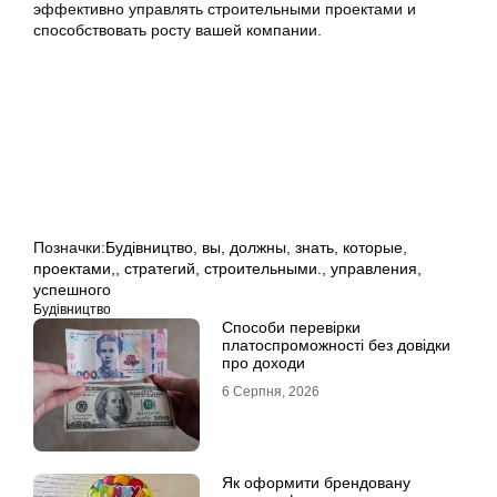
эффективно управлять строительными проектами и
способствовать росту вашей компании.
Позначки:
Будівництво
,
вы
,
должны
,
знать
,
которые
,
проектами,
,
стратегий
,
строительными.
,
управления
,
успешного
Будівництво
Способи перевірки
платоспроможності без довідки
про доходи
6 Серпня, 2026
Як оформити брендовану