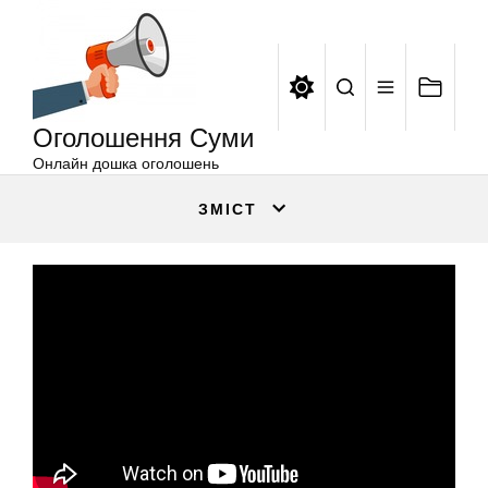
Оголошення
Перейти
Суми
до
вмісту
Оголошення Суми
Онлайн дошка оголошень
ЗМІСТ