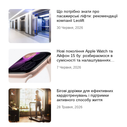
Що потрібно знати про
пасажирські ліфти: рекомендації
компанії Leolift
30 Червня, 2026
Нові покоління Apple Watch та
Айфон 15 бу: розбираємося в
сумісності та налаштуваннях
екосистеми
7 Червня, 2026
Бігові доріжки для ефективних
кардіотренувань і підтримки
активного способу життя
28 Травня, 2026