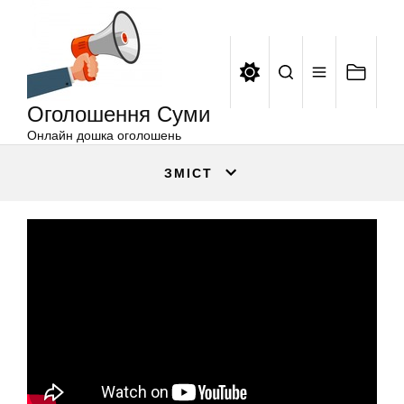
Оголошення
Перейти
Суми
до
вмісту
Оголошення Суми
Онлайн дошка оголошень
ЗМІСТ