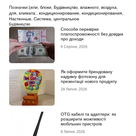
Позначки:
(или
,
блоки
,
Будівництво
,
влажного
,
воздуха
,
для
,
климата:
,
кондиционирование
,
кондиционирования
,
Настенные
,
Система
,
центральное
Будівництво
Способи перевірки
платоспроможності без довідки
про доходи
6 Серпня, 2026
Як оформити брендовану
надувну фотозону для
презентації нового продукту
28 Липня, 2026
OTG кабелі та адаптери: як
розширити можливості
мобільних пристроїв
8 Липня, 2026