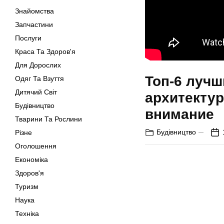
Знайомства
Запчастини
Послуги
Краса Та Здоров'я
Для Дорослих
Топ-6 луч
Одяг Та Взуття
Дитячий Світ
архитектур
Будівництво
внимание
Тварини Та Рослини
Будівництво
Різне
Оголошення
Економіка
Здоров'я
Туризм
Наука
Техніка