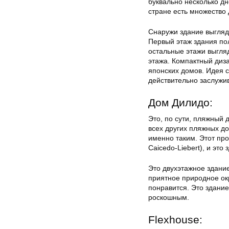
буквально несколько дне
стране есть множество
Снаружи здание выгляд
Первый этаж здания пол
остальные этажи выгляд
этажа. Компактный диза
японских домов. Идея 
действительно заслужи
Дом Дилидо:
Это, по сути, пляжный 
всех других пляжных д
именно таким. Этот пр
Caicedo-Liebert), и эт
Это двухэтажное здание
приятное природное окр
понравится. Это здание
роскошным.
Flexhouse: