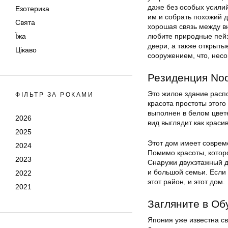
даже без особых усилий
Езотерика
им и собрать похожий д
Свята
хорошая связь между в
Їжа
любите природные пейз
двери, а также открыт
Цікаво
сооружением, что, нес
Резиденция Noo
Это жилое здание расп
ФІЛЬТР ЗА РОКАМИ
красота простоты этого
выполнен в белом цвете
2026
вид выглядит как краси
2025
Этот дом имеет совреме
2024
Помимо красоты, которо
2023
Снаружи двухэтажный д
и большой семьи. Если
2022
этот район, и этот дом.
2021
Загляните в Об
Япония уже известна св