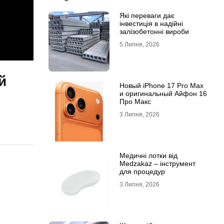
Які переваги дає
інвестиція в надійні
залізобетонні вироби
5 Липня, 2026
й
Новый iPhone 17 Pro Max
и оригинальный Айфон 16
Про Макс
3 Липня, 2026
Медичні лотки від
Medzakaz – інструмент
для процедур
3 Липня, 2026