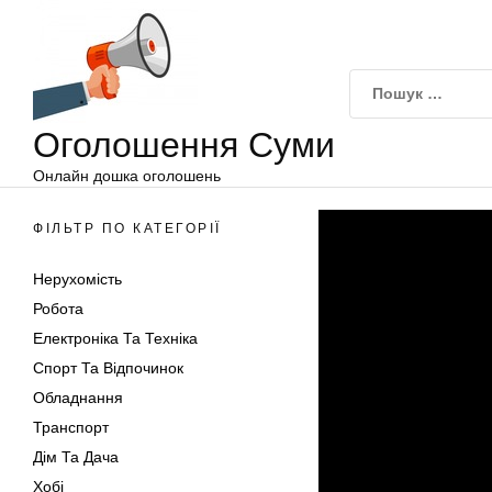
Оголошення
Перейти
Суми
до
вмісту
Оголошення Суми
Онлайн дошка оголошень
ФІЛЬТР ПО КАТЕГОРІЇ
Нерухомість
Робота
Електроніка Та Техніка
Спорт Та Відпочинок
Обладнання
Транспорт
Дім Та Дача
Хобі