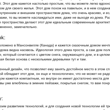
. Этот дом кажется настолько простым, что вы можете легко вдохн
ом для своего жилья. Этот дом похож на павильон, и в нем создан
нутренним и внешним пространством дома, что очень красиво, и ес
ажи, то вы можете наслаждаться ими, даже не выходя из дома. Р
ые пространства делают этот дом идеальным современным архитек
омненно, замечательно.
k:
оложено в Мансонвилле (Канада) и кажется сказочным домом мечт
 дома видна насквозь. Идеология этого дома проста, а сам дом по
, который сочетается с цветом снега, окружающего дом, и в цело
вая белая основа с несколькими деревьями тут и там.
нный дизайн, что позволяет ему занять достойное место в этом сп
й обладает этот дом, он еще и технологичен, что не может не радо
ом кажется компактным, но внутри он имеет достаточно места для
 вы уже влюблены в зимние пейзажи, покрытые снегом, то вам понр
у:
оим развитием технологий, и для создания новой технологии ей тр