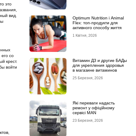
то это
азвания,
ный вид.
Optimum Nutrition і Animal
вы
Flex: топ-продукти для
активного способу життя
1 Квітня, 2026
онных
 его со
Витамин Д3 и другие БАДы
ый крест.
для укрепления здоровья
бы войти
в магазине витаминов
25 Березня, 2026
Які переваги надасть
ремонт у офіційному
сервісі MAN
23 Березня, 2026
ктов
,