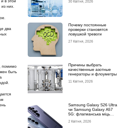
 и в этой
30 Квітня, 2026
из них.
ое.
Почему постоянные
ще два
проверки становятся
ловушкой тревоги
нных
27 Квітня, 2026
Причины выбрать
и, помимо
качественные азотные
лжен быть
генераторы и флоуметры
a
11 Квітня, 2026
ндой.
дается
ам
Samsung Galaxy S26 Ultra
ень
чи Samsung Galaxy A57
5G: флагманська міць
проти доступності
2 Квітня, 2026