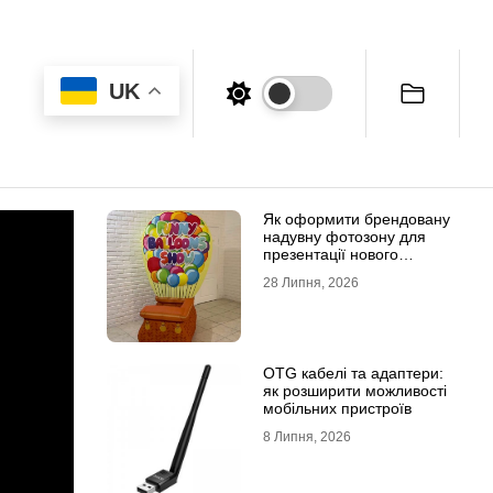
UK
Як оформити брендовану
надувну фотозону для
презентації нового
продукту
28 Липня, 2026
OTG кабелі та адаптери:
як розширити можливості
мобільних пристроїв
8 Липня, 2026