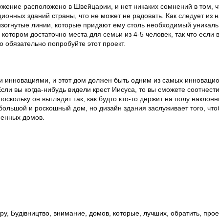
жение расположено в Швейцарии, и нет никаких сомнений в том, ч
ионных зданий страны, что не может не радовать. Как следует из н
 изогнутые линии, которые придают ему столь необходимый уникаль
 котором достаточно места для семьи из 4-5 человек, так что если 
то обязательно попробуйте этот проект.
и инновациями, и этот дом должен быть одним из самых инноваци
сли вы когда-нибудь видели крест Иисуса, то вы сможете соотнести
поскольку он выглядит так, как будто кто-то держит на полу наклонн
 большой и роскошный дом, но дизайн здания заслуживает того, что
менных домов.
ру
,
Будівництво
,
внимание
,
домов
,
которые
,
лучших
,
обратить
,
прое