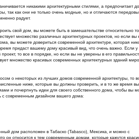
аничивается никакими архитектурными стилями, а предпочитает д
ы, так как они не только очень модные, но и отличаются передов
мненно радует.
роить свой дом, вы можете быть в замешательстве относительно тог
ествует множество различных архитектурных проектов, но если вы 
ома, вы можете довериться современной архитектуре, которая ник
 время придаст вашему дому красивый вид, что очень важно. Если у 
 проект, то все в порядке, но если вы не уверены в его правильности
твует множество красивых современных архитектурных зданий миро
осом о некоторых из лучших домов современной архитектуры, то в
численные ниже, которые вы должны проверить, и в то же время в
ами и почерпнуть идеи для своего собственного дома, чтобы вы м
ь с современным дизайном вашего дома:
нный дом расположен в Табаско (Tabasco), Мексика, и можно с
что он относится к тем современным домам, которые кажутся крас