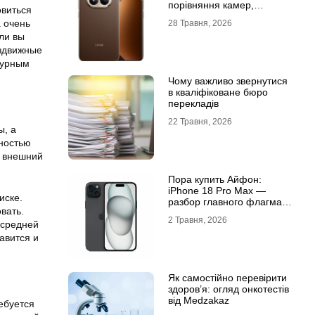
порівняння камер,
овиться
автономності та
а очень
28 Травня, 2026
продуктивності
ли вы
аздвижные
турным
Чому важливо звернутися
в кваліфіковане бюро
перекладів
22 Травня, 2026
ы, а
лностью
м внешний
Пора купить Айфон:
iPhone 18 Pro Max —
иске.
разбор главного флагмана
вать.
современности
2 Травня, 2026
 средней
авится и
Як самостійно перевірити
здоров’я: огляд онкотестів
від Medzakaz
ебуется