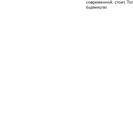
современной
,
стоит
,
То
Будівництво