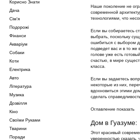
Корисно Знати
Наше поколение не огр
Дача
современной архитектур
технологиями, что несо
Сім'я
Подорожі
Если вы собираетесь ст
Фінанси
выбрать, поскольку сущ
ошибиться с выбором д
Акваріум
подведет вас и в то же
Собаки
голове уже есть готовый
счастью, в мире сущес
Коти
класса.
Електрика
Авто
Если вы задаетесь вопр
некоторые из них, пере
Література
вдохновиться этими дом
Музика
сделать справедливост
Дозвілля
Оглавление показать
Кіно
Своїми Руками
Дом в Гуазуме:
Тварини
Этот красивый совреме
Поради
уверенностью сказать, 