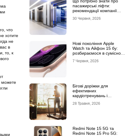
Що потрібно знати про
пасажирські ліфти:
ома
рекомендації компанії
ыми
Leolift
30 Червня, 2026
о, что
не хотите
огда не
Нові покоління Apple
вас в
Watch та Айфон 15 бу:
, то, к
розбираємося в сумісності
та налаштуваннях
вого
7 Червня, 2026
екосистеми
от
ы можете
Бігові доріжки для
огли
ефективних
кардіотренувань і
підтримки активного
28 Травня, 2026
способу життя
Redmi Note 15 5G та
Redmi Note 15 Pro 5G:
ивыми