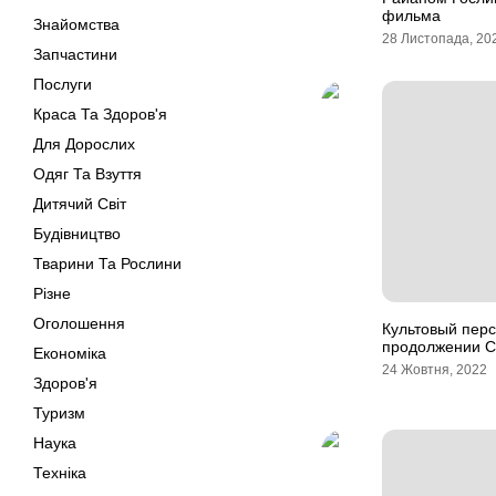
фильма
Знайомства
28 Листопада, 20
Запчастини
Послуги
Краса Та Здоров'я
Для Дорослих
Одяг Та Взуття
Дитячий Світ
Будівництво
Тварини Та Рослини
Різне
Оголошення
Культовый перс
продолжении С
Економіка
24 Жовтня, 2022
Здоров'я
Туризм
Наука
Техніка