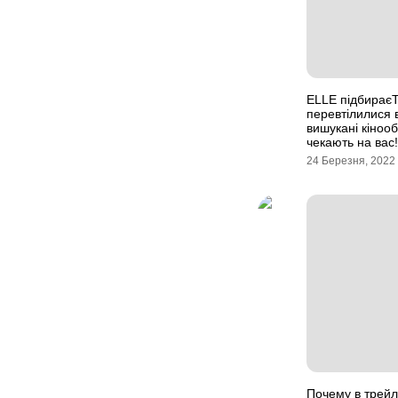
ELLE підбираєТ
перевтілилися 
вишукані кіноо
чекають на вас!
24 Березня, 2022
Почему в трей