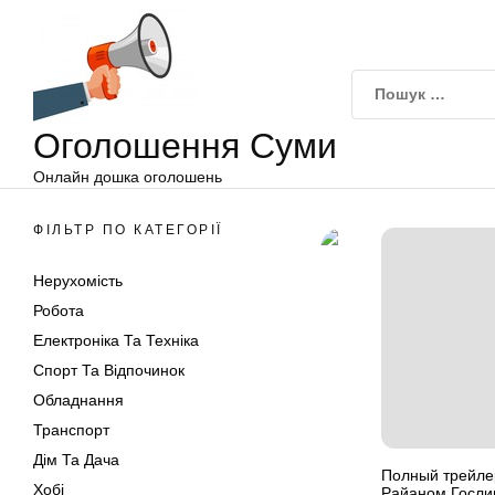
Оголошення
Перейти
Суми
до
вмісту
Оголошення Суми
Онлайн дошка оголошень
ФІЛЬТР ПО КАТЕГОРІЇ
Нерухомість
Робота
Електроніка Та Техніка
Спорт Та Відпочинок
Обладнання
Транспорт
Дім Та Дача
Полный трейле
Хобі
Райаном Госли