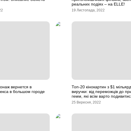
реальних подіях – на ELLE!
22
19 Листопада, 2022
онаж вернется в
Топ-20 кінокартин з $1 мільяр
екса в большом городе
виручки: від переможців до пр
гемм, які всім варто подивити
25 Вересня, 2022