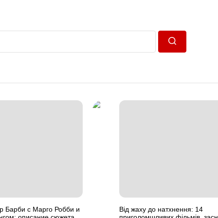
Пошук
р Барби с Марго Робби и
Від жаху до натхнення: 14
нгом: описание сюжета
приголомшливих фільмів, зас