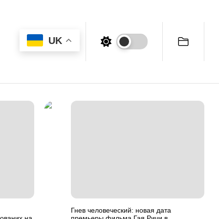
UK
Гнев человеческий: новая дата
нованих на
премьеры фильма Гая Ричи в