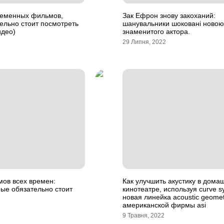
ременных фильмов,
Зак Ефрон знову закоханий:
ельно стоит посмотреть
шанувальники шоковані новою
идео)
знаменитого актора.
29 Липня, 2022
мов всех времен:
Как улучшить акустику в дома
ые обязательно стоит
кинотеатре, используя curve s
новая линейка acoustic geomet
американской фирмы asi
9 Травня, 2022