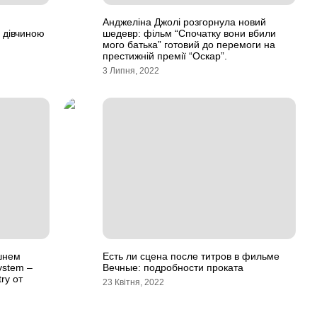
Анджеліна Джолі розгорнула новий
 дівчиною
шедевр: фільм “Спочатку вони вбили
мого батька” готовий до перемоги на
престижній премії “Оскар”.
3 Липня, 2022
шнем
Есть ли сцена после титров в фильме
ystem –
Вечные: подробности проката
ry от
23 Квітня, 2022