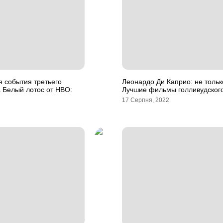
я события третьего
Леонардо Ди Каприо: не тольк
 Белый лотос от HBO:
Лучшие фильмы голливудского
17 Серпня, 2022