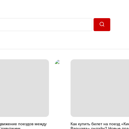
Пошук
движение поездов между
Как купить билет на поезд «Ки
Славутичем
Варшава» онлайн? Новые пра