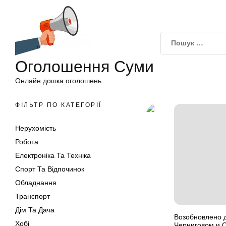
Оголошення
Перейти
Суми
до
вмісту
Оголошення Суми
Онлайн дошка оголошень
ФІЛЬТР ПО КАТЕГОРІЇ
Нерухомість
Робота
Електроніка Та Техніка
Спорт Та Відпочинок
Обладнання
Транспорт
Дім Та Дача
Возобновлено 
Хобі
Черниговом и 