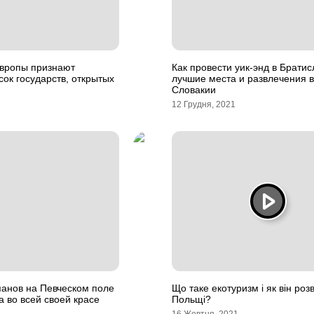
Европы признают
Как провести уик-энд в Братис
сок государств, открытых
лучшие места и развлечения в
Словакии
12 Грудня, 2021
панов на Певческом поле
Що таке екотуризм і як він роз
а во всей своей красе
Польщі?