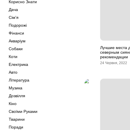
Корисно Знати
Дача
Сім'я
Подорожі
Фінанси
Акваріум
Лучшие места 
Собаки
северным сиян
Коти
рекомендации
24 Червня, 2022
Електрика
Авто
Література
Музика
Дозвілля
Кіно
Своїми Руками
Тварини
Поради