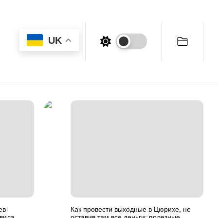
UK
ев-
Как провести выходные в Цюрихе, не
вила
оставив там все деньги: полезные