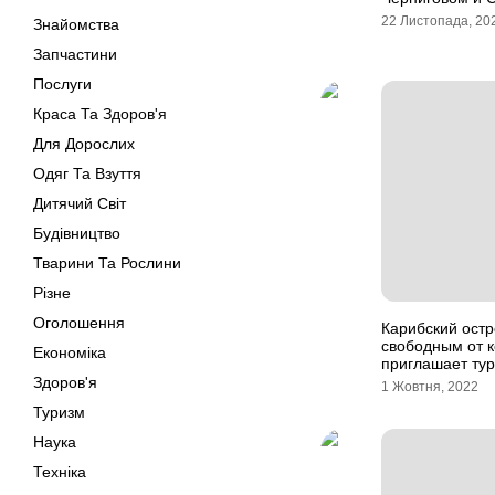
22 Листопада, 20
Знайомства
Запчастини
Послуги
Краса Та Здоров'я
Для Дорослих
Одяг Та Взуття
Дитячий Світ
Будівництво
Тварини Та Рослини
Різне
Оголошення
Карибский остр
свободным от 
Економіка
приглашает тур
Здоров'я
1 Жовтня, 2022
Туризм
Наука
Техніка