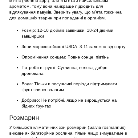
м’ятів (Mentha spp.), але й м’ята з найсильнішим
ароматом, тому вона найкраще підходить для
відлякування павуків. Зверніть увагу, що м’ята токсична
для домашніх тварин при попаданні в організм.
Розмір: 12-18 дюймів заввишки, 18-24 дюйми
завширшки
Зони морозостійкості USDA: 3-11 залежно від сорту
Опромінення сонцем: Повне сонце, півтінь
Потреби в ґрунті: Суглинна, волога, добре
дренована
Вода: Тільки в посушливі періоди підтримувати
ґрунт злегка вологим
Добриво: Не потрібні, якщо не вирощується на
бідних ґрунтах
Розмарин
У більшості кліматичних зон розмарин (Salvia rosmarinus)
виживе як багаторічна рослина, тільки якщо зимуватиме в