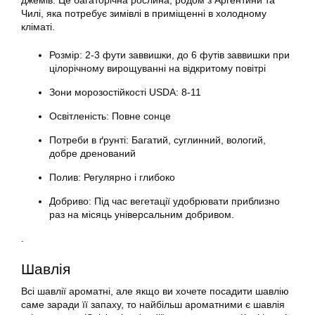
джемів. Це багаторічна рослина, родом з Аргентини та
Чилі, яка потребує зимівлі в приміщенні в холодному
кліматі.
Розмір: 2-3 фути заввишки, до 6 футів заввишки при
цілорічному вирощуванні на відкритому повітрі
Зони морозостійкості USDA: 8-11
Освітленість: Повне сонце
Потреби в ґрунті: Багатий, суглинний, вологий,
добре дренований
Полив: Регулярно і глибоко
Добриво: Під час вегетації удобрювати приблизно
раз на місяць універсальним добривом.
.
Шавлія
Всі шавлії ароматні, але якщо ви хочете посадити шавлію
саме заради її запаху, то найбільш ароматними є шавлія