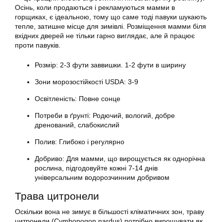
Осінь, коли продаються і рекламуються мамми в
горщиках, є ідеальною, тому що саме тоді павуки шукають
тепле, затишне місце для зимівлі. Розміщення мамми біля
вхідних дверей не тільки гарно виглядає, але й працює
проти павуків.
Розмір: 2-3 фути заввишки. 1-2 фути в ширину
Зони морозостійкості USDA: 3-9
Освітленість: Повне сонце
Потреби в ґрунті: Родючий, вологий, добре
дренований, слабокислий
Полив: Глибоко і регулярно
Добриво: Для мамми, що вирощується як однорічна
рослина, підгодовуйте кожні 7-14 днів
універсальним водорозчинним добривом
Трава цитронели
Оскільки вона не зимує в більшості кліматичних зон, траву
цитронели (Cymbopogon nardus) потрібно вирощувати як