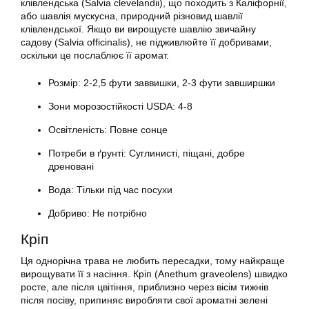
клівлендська (Salvia clevelandii), що походить з Каліфорнії,
або шавлія мускусна, природний різновид шавлії
клівлендської. Якщо ви вирощуєте шавлію звичайну
садову (Salvia officinalis), не підживлюйте її добривами,
оскільки це послаблює її аромат.
Розмір: 2-2,5 фути заввишки, 2-3 фути завширшки
Зони морозостійкості USDA: 4-8
Освітленість: Повне сонце
Потреби в ґрунті: Суглинисті, піщані, добре
дреновані
Вода: Тільки під час посухи
Добриво: Не потрібно
Кріп
Ця однорічна трава не любить пересадки, тому найкраще
вирощувати її з насіння. Кріп (Anethum graveolens) швидко
росте, але після цвітіння, приблизно через вісім тижнів
після посіву, припиняє виробляти свої ароматні зелені