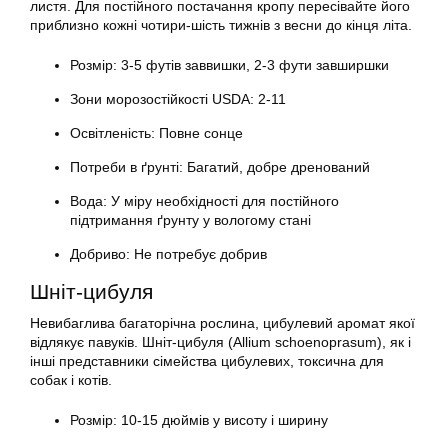
листя. Для постійного постачання кропу пересівайте його
приблизно кожні чотири-шість тижнів з весни до кінця літа.
Розмір: 3-5 футів заввишки, 2-3 фути завширшки
Зони морозостійкості USDA: 2-11
Освітленість: Повне сонце
Потреби в ґрунті: Багатий, добре дренований
Вода: У міру необхідності для постійного
підтримання ґрунту у вологому стані
Добриво: Не потребує добрив
Шніт-цибуля
Невибаглива багаторічна рослина, цибулевий аромат якої
відлякує павуків. Шніт-цибуля (Allium schoenoprasum), як і
інші представники сімейства цибулевих, токсична для
собак і котів.
Розмір: 10-15 дюймів у висоту і ширину