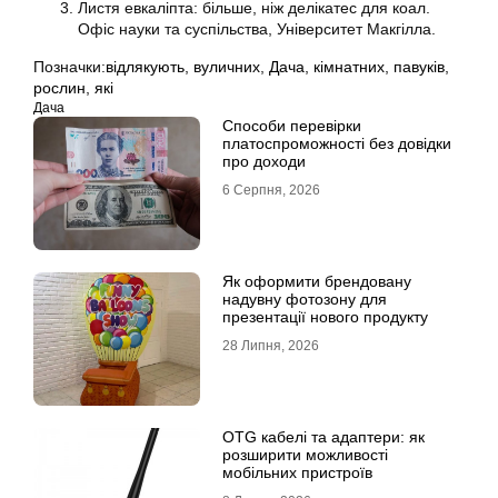
Листя евкаліпта: більше, ніж делікатес для коал.
Офіс науки та суспільства, Університет Макгілла.
Позначки:
відлякують
,
вуличних
,
Дача
,
кімнатних
,
павуків
,
рослин
,
які
Дача
Способи перевірки
платоспроможності без довідки
про доходи
6 Серпня, 2026
Як оформити брендовану
надувну фотозону для
презентації нового продукту
28 Липня, 2026
OTG кабелі та адаптери: як
розширити можливості
мобільних пристроїв