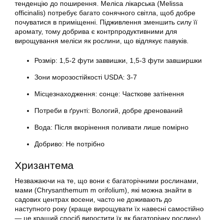
тенденцію до поширення. Меліса лікарська (Melissa
officinalis) потребує багато сонячного світла, щоб добре
почуватися в приміщенні. Підживлення зменшить силу її
аромату, тому добрива є контрпродуктивними для
вирощування меліси як рослини, що відлякує павуків.
Розмір: 1,5-2 фути заввишки, 1,5-3 фути завширшки
Зони морозостійкості USDA: 3-7
Місцезнаходження: сонце: Часткове затінення
Потреби в ґрунті: Вологий, добре дренований
Вода: Після вкорінення поливати лише помірно
Добриво: Не потрібно
Хризантема
Незважаючи на те, що вони є багаторічними рослинами,
мами (Chrysanthemum m orifolium), які можна знайти в
садових центрах восени, часто не доживають до
наступного року (краще вирощувати їх навесні самостійно
— це кращий спосіб виростити їх як багаторічну рослину).