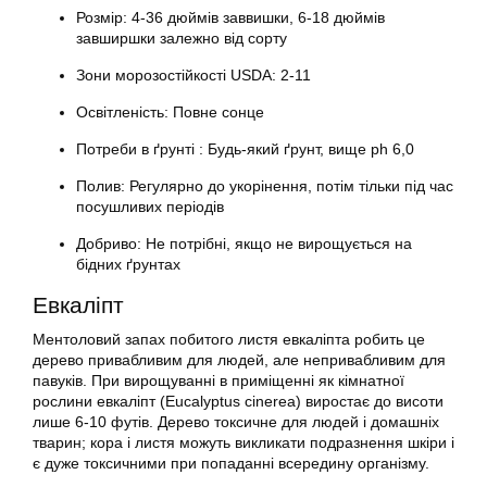
Розмір: 4-36 дюймів заввишки, 6-18 дюймів
завширшки залежно від сорту
Зони морозостійкості USDA: 2-11
Освітленість: Повне сонце
Потреби в ґрунті : Будь-який ґрунт, вище ph 6,0
Полив: Регулярно до укорінення, потім тільки під час
посушливих періодів
Добриво: Не потрібні, якщо не вирощується на
бідних ґрунтах
Евкаліпт
Ментоловий запах побитого листя евкаліпта робить це
дерево привабливим для людей, але непривабливим для
павуків. При вирощуванні в приміщенні як кімнатної
рослини евкаліпт (Eucalyptus cinerea) виростає до висоти
лише 6-10 футів. Дерево токсичне для людей і домашніх
тварин; кора і листя можуть викликати подразнення шкіри і
є дуже токсичними при попаданні всередину організму.