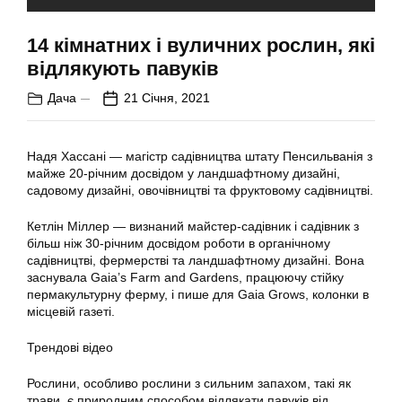
14 кімнатних і вуличних рослин, які
відлякують павуків
Дача
21 Січня, 2021
Надя Хассані — магістр садівництва штату Пенсильванія з
майже 20-річним досвідом у ландшафтному дизайні,
садовому дизайні, овочівництві та фруктовому садівництві.
Кетлін Міллер — визнаний майстер-садівник і садівник з
більш ніж 30-річним досвідом роботи в органічному
садівництві, фермерстві та ландшафтному дизайні. Вона
заснувала Gaia’s Farm and Gardens, працюючу стійку
пермакультурну ферму, і пише для Gaia Grows, колонки в
місцевій газеті.
Трендові відео
Рослини, особливо рослини з сильним запахом, такі як
трави, є природним способом відлякати павуків від