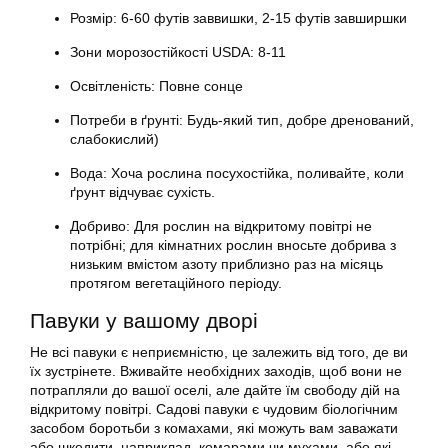
Розмір: 6-60 футів заввишки, 2-15 футів завширшки
Зони морозостійкості USDA: 8-11
Освітленість: Повне сонце
Потреби в ґрунті: Будь-який тип, добре дренований,
слабокислий)
Вода: Хоча рослина посухостійка, поливайте, коли
ґрунт відчуває сухість.
Добриво: Для рослин на відкритому повітрі не
потрібні; для кімнатних рослин вносьте добрива з
низьким вмістом азоту приблизно раз на місяць
протягом вегетаційного періоду.
Павуки у вашому дворі
Не всі павуки є неприємністю, це залежить від того, де ви
їх зустрінете. Вживайте необхідних заходів, щоб вони не
потрапляли до вашої оселі, але дайте їм свободу дій на
відкритому повітрі. Садові павуки є чудовим біологічним
засобом боротьби з комахами, які можуть вам заважати
або шкодити, наприклад, комарами чи мухами, або які