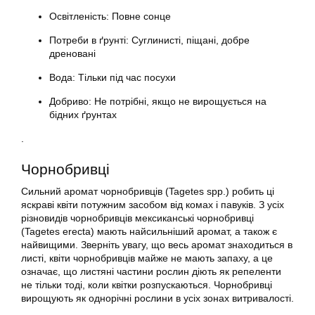
Освітленість: Повне сонце
Потреби в ґрунті: Суглинисті, піщані, добре
дреновані
Вода: Тільки під час посухи
Добриво: Не потрібні, якщо не вирощується на
бідних ґрунтах
.
Чорнобривці
Сильний аромат чорнобривців (Tagetes spp.) робить ці
яскраві квіти потужним засобом від комах і павуків. З усіх
різновидів чорнобривців мексиканські чорнобривці
(Tagetes erecta) мають найсильніший аромат, а також є
найвищими. Зверніть увагу, що весь аромат знаходиться в
листі, квіти чорнобривців майже не мають запаху, а це
означає, що листяні частини рослин діють як репеленти
не тільки тоді, коли квітки розпускаються. Чорнобривці
вирощують як однорічні рослини в усіх зонах витривалості.