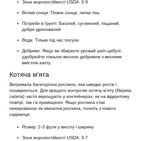
Зони морозостійкості USDA: 3-9
Вплив сонця: Повне сонце, легка тінь
Потреби в ґрунті: Багатий, суглинний, піщаний,
добре дренований
Вода: Тільки під час посухи
Добриво: Якщо ви збираєте урожай шніт-цибулі,
удобрюйте пізньою весною добривом з високим
вмістом азоту.
Котяча м’ята
Витривала багаторічна рослина, яка швидко росте і
поширюється. Для кращого контролю котячу м’яту (Nepeta
cataria) часто вирощують у контейнерах, як на відкритому
повітрі, так і в приміщенні. Якщо рослина стає
некерованою як кімнатна рослина, почніть з нового
саджанця.
Розмір: 2-3 фути у висоту і ширину
Зони морозостійкості USDA: 3-7