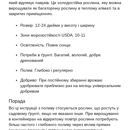
який відлякує павуків. Це холодостійка рослина, яку можна
вирощувати як багаторічну рослину в теплому кліматі та в
закритих приміщеннях.
Розмір: 12-24 дюйми у висоту і ширину
Зони морозостійкості USDA: 10-11
Освітленість: Повне сонце
Потреби в ґрунті: Багатий, вологий, добре
дренований
Полив: Глибоко і регулярно
Добриво: При постійному збиранні врожаю
удобрювати приблизно раз на місяць універсальним
добривом
Порада
Всі ці інструкції з поливу стосуються рослин, що ростуть у
садовому ґрунті, якщо не вказано інше. При вирощуванні
в контейнерах на відкритому повітрі рослини потребують
більш частого і глибокого поливу через вплив прямих