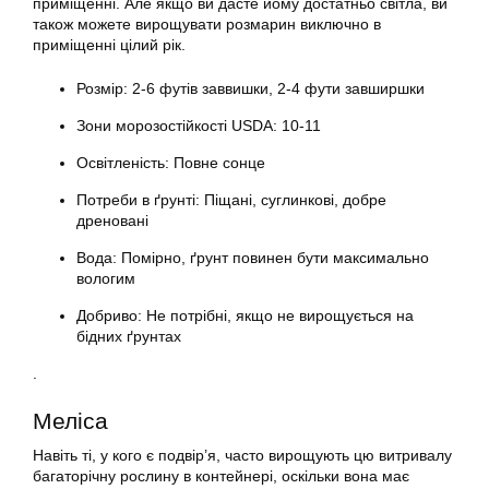
приміщенні. Але якщо ви дасте йому достатньо світла, ви
також можете вирощувати розмарин виключно в
приміщенні цілий рік.
Розмір: 2-6 футів заввишки, 2-4 фути завширшки
Зони морозостійкості USDA: 10-11
Освітленість: Повне сонце
Потреби в ґрунті: Піщані, суглинкові, добре
дреновані
Вода: Помірно, ґрунт повинен бути максимально
вологим
Добриво: Не потрібні, якщо не вирощується на
бідних ґрунтах
.
Меліса
Навіть ті, у кого є подвір’я, часто вирощують цю витривалу
багаторічну рослину в контейнері, оскільки вона має