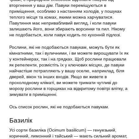
вторгнення у ваш дім. Павуки переміщуються в
приміщення, особливо з настанням холодів, у пошуках
теплого місця та комах, якими можна харчуватися.
Павутиння має непривабливий вигляд, і коли павуки
залишають його, вони збирають ворсинки та пил. Нікому
не подобається, коли павук ходить по кухонній підлозі.
Рослини, які не подобаються павукам, можуть бути як
кімнатними, так і вуличними, і ви можете вирощувати їх як
у контейнерах, так і на грядках. Щоб рослини працювали
як репеленти, розмістіть їх у ключових місцях, де павуки
найчастіше потрапляють у вашу оселю, наприклад, біля
дверей, вікон та інших входів. Якщо ви живете в
прохолодному кліматі, ви можете тримати чутливі до
морозу рослини в горщиках на відкритому повітрі влітку, а
зимувати в приміщенні.
Ось список рослин, які не подобаються павукам.
Базилік
Усі сорти базиліка (Ocimum basilicum) — генуезький,
коричний, лимонний і тайський — мають сильний аромат,