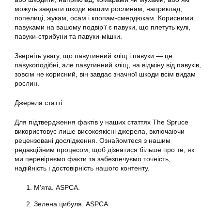
можуть завдати шкоди вашим рослинам, наприклад,
попелиці, жукам, осам і клопам-смердюкам. Корисними
павуками на вашому подвір’ї є павуки, що плетуть кулі,
павуки-стрибуни та павуки-мішки.
Зверніть увагу, що павутинний кліщ і павуки — це
павукоподібні, але павутинний кліщ, на відміну від павуків,
зовсім не корисний, він завдає значної шкоди всім видам
рослин.
Джерела статті
Для підтвердження фактів у наших статтях The Spruce
використовує лише високоякісні джерела, включаючи
рецензовані дослідження. Ознайомтеся з нашим
редакційним процесом, щоб дізнатися більше про те, як
ми перевіряємо факти та забезпечуємо точність,
надійність і достовірність нашого контенту.
М’ята. ASPCA.
Зелена цибуля. ASPCA.