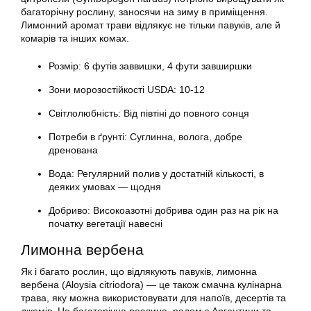
багаторічну рослину, заносячи на зиму в приміщення.
Лимонний аромат трави відлякує не тільки павуків, але й
комарів та інших комах.
Розмір: 6 футів заввишки, 4 фути завширшки
Зони морозостійкості USDA: 10-12
Світлолюбність: Від півтіні до повного сонця
Потреби в ґрунті: Суглинна, волога, добре
дренована
Вода: Регулярний полив у достатній кількості, в
деяких умовах — щодня
Добриво: Високоазотні добрива один раз на рік на
початку вегетації навесні
Лимонна вербена
Як і багато рослин, що відлякують павуків, лимонна
вербена (Aloysia citriodora) — це також смачна кулінарна
трава, яку можна використовувати для напоїв, десертів та