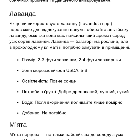
сонячних променів і підвищеного випаровування.
Лаванда
Якщо ви використовуєте лаванду (Lavandula spp.)
переважно для відлякування павуків, обирайте англійську
лаванду, оскільки вона має найсильніший аромат серед
усіх сортів лаванди. Лаванда — багаторічна рослина, але
в прохолодному кліматі її потрібно зимувати в приміщенні.
Розмір: 2-3 фути заввишки, 2-4 фути завширшки
Зони морозостійкості USDA: 5-8
Освітленість: Повне сонце
Потреби в ґрунті: Добре дренований, лужний, сухий
Вода: Після вкорінення поливайте лише помірно
Добриво: Не потрібно
М’ята
М’ята перцева — не тільки найстійкіша до холоду з усіх