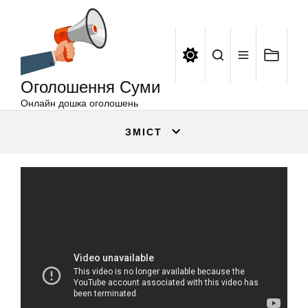
Оголошення
Перейти
Суми
до
вмісту
Оголошення Суми
Онлайн дошка оголошень
ЗМІСТ