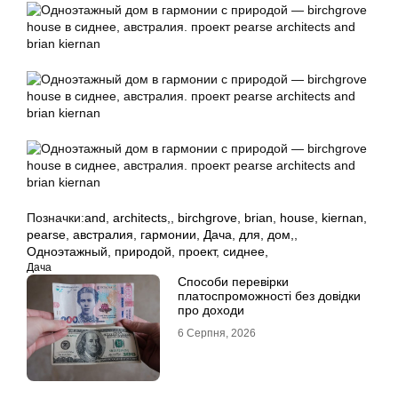
Позначки:
and
,
architects,
,
birchgrove
,
brian
,
house
,
kiernan
,
pearse
,
австралия
,
гармонии
,
Дача
,
для
,
дом,
,
Одноэтажный
,
природой
,
проект
,
сиднее,
Дача
Способи перевірки
платоспроможності без довідки
про доходи
6 Серпня, 2026