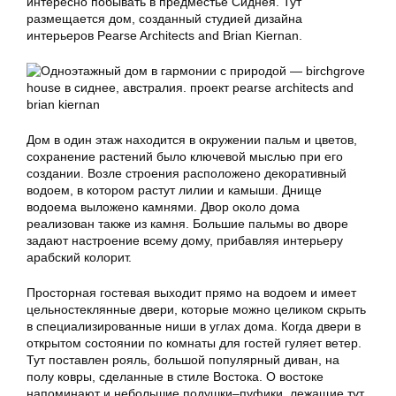
интересно побывать в предместье Сиднея. Тут
размещается дом, созданный студией дизайна
интерьеров Pearse Architects and Brian Kiernan.
Дом в один этаж находится в окружении пальм и цветов,
сохранение растений было ключевой мыслью при его
создании. Возле строения расположено декоративный
водоем, в котором растут лилии и камыши. Днище
водоема выложено камнями. Двор около дома
реализован также из камня. Большие пальмы во дворе
задают настроение всему дому, прибавляя интерьеру
арабский колорит.
Просторная гостевая выходит прямо на водоем и имеет
цельностеклянные двери, которые можно целиком скрыть
в специализированные ниши в углах дома. Когда двери в
открытом состоянии по комнаты для гостей гуляет ветер.
Тут поставлен рояль, большой популярный диван, на
полу ковры, сделанные в стиле Востока. О востоке
напоминают и небольшие подушки–пуфики, лежащие тут