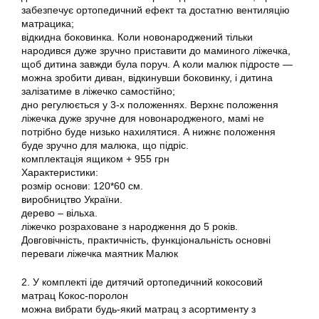
забезпечує ортопедичний ефект та достатню вентиляцію
матрацика;
відкидна боковинка. Коли новонароджений тільки
народився дуже зручно приставити до маминого ліжечка,
щоб дитина завжди була поруч. А коли малюк підросте ―
можна зробити диван, відкинувши боковинку, і дитина
залізатиме в ліжечко самостійно;
дно регулюється у 3-х положеннях. Верхнє положення
ліжечка дуже зручне для новонародженого, мамі не
потрібно буде низько нахилятися. А нижнє положення
буде зручно для малюка, що підріс.
комплектація ящиком + 955 грн
Характеристики:
розмір основи: 120*60 см.
виробництво України.
дерево – вільха.
ліжечко розраховане з народження до 5 років.
Довговічність, практичність, функціональність основні
переваги ліжечка маятник Малюк
2. У комплекті іде дитячий ортопедичний кокосовий
матрац Кокос-поролон
можна вибрати будь-який матрац з асортименту з