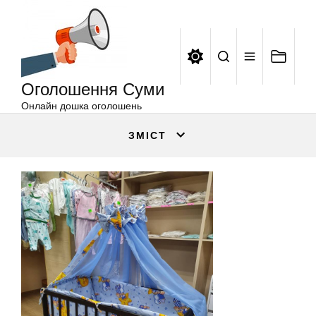
Оголошення
Перейти
Суми
до
вмісту
Оголошення Суми
Онлайн дошка оголошень
ЗМІСТ