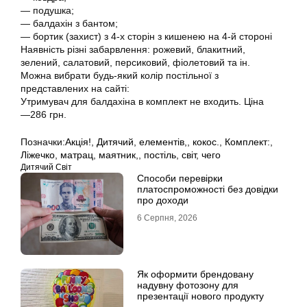
― подушка;
― балдахін з бантом;
― бортик (захист) з 4-х сторін з кишенею на 4-й стороні
Наявність різні забарвлення: рожевий, блакитний,
зелений, салатовий, персиковий, фіолетовий та ін.
Можна вибрати будь-який колір постільної з
представлених на сайті:
Утримувач для балдахіна в комплект не входить. Ціна
―286 грн.
Позначки:
Акція!
,
Дитячий
,
елементів,
,
кокос.
,
Комплект:
,
Ліжечко
,
матрац
,
маятник,
,
постіль
,
світ
,
чего
Дитячий Світ
Способи перевірки
платоспроможності без довідки
про доходи
6 Серпня, 2026
Як оформити брендовану
надувну фотозону для
презентації нового продукту