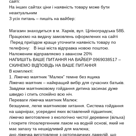
сайті:
На інших сайтах ціни і наявність товару може бути
неактуальним
З усіх питань – пишіть на вайбер:
Магазин знаходиться в м. Харків, вул. Ціліноградська 58Б.
Працюємо на видачу замовлень оформлених на сайті
Перед приїздом краще уточнити наявність товару по
телефону: В інші міста відправка новою поштою.
Наложеним відправляємо з авансом 20%
НАПИШІТЬ ВАШЕ ПИТАННЯ НА ВАЙБЕР 0969038517 –
СКИНЕМО ВІДПОВІДЬ НА ВАШЕ ПИТАННЯ
В комплекті:
1. Ліжечко маятник “Малюк” темне без ящика
Ліжечко маятник – найкращий вибір для сучасних батьків.
Завдяки маятниковому гойдання дитина засинає дуже
швидко і спить спокійно всю ніч.
Переваги ліжечка маятник Малюк:
безшумне, легке маятникове хитання. Система гойдання
на шарнірах, усередині яких вставлений підшипник;
ліжечко виготовлене з екологічно чистої деревини (вільха)
і покрите гіпоалергенним лаком на водній основі, який не
має запаху та нешкідливий для малюка;
дно ліжечка виготовлене з ортопедичних ламелій, що