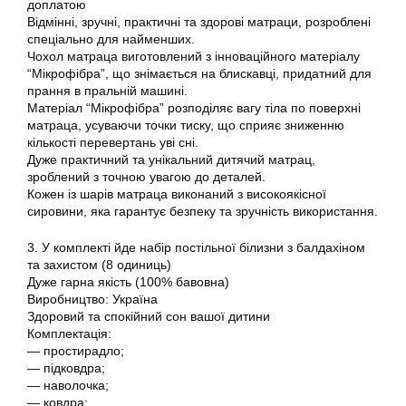
доплатою
Відмінні, зручні, практичні та здорові матраци, розроблені
спеціально для найменших.
Чохол матраца виготовлений з інноваційного матеріалу
“Мікрофібра”, що знімається на блискавці, придатний для
прання в пральній машині.
Матеріал “Мікрофібра” розподіляє вагу тіла по поверхні
матраца, усуваючи точки тиску, що сприяє зниженню
кількості перевертань уві сні.
Дуже практичний та унікальний дитячий матрац,
зроблений з точною увагою до деталей.
Кожен із шарів матраца виконаний з високоякісної
сировини, яка гарантує безпеку та зручність використання.
3. У комплекті йде набір постільної білизни з балдахіном
та захистом (8 одиниць)
Дуже гарна якість (100% бавовна)
Виробництво: Україна
Здоровий та спокійний сон вашої дитини
Комплектація:
― простирадло;
― підковдра;
― наволочка;
― ковдра;