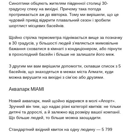
Синоптики обіцяють жителям південної столиці 30-
градусну спеку на вихідні. Причому така погода
протримається аж до вівторка. Тому ми вирішили, що це
чудовий привід відкрити плавальний сезон і зробили
шортлист місцевих басейнів.
Щойно стрілка термометра піднімається вище за позначку
в 30 градусів, у більшості людей з’являється мимовільне
бажання сховатися в кімнаті з кондиціонером, або пірнути
в прохолодний басейн і більше не залишати його меж.
З другим ми вам вирішили допомогти, склавши список з 5
басейнів, що знаходяться в межах міста Алмати, куди
можна вирушити на вихідні з сім’єю або друзями.
Аквапарк MIAMI
Новий аквапарк, який щойно відкрився в молі «Апорт».
Зручний він тим, що надає різні категорії квитків: не тільки
дитячі та дорослі, а й залежно від розміру вашої компанії.
Що більше людей, то більше можна заощадити.
Стандартний вхідний квиток на одну людину — 5 799