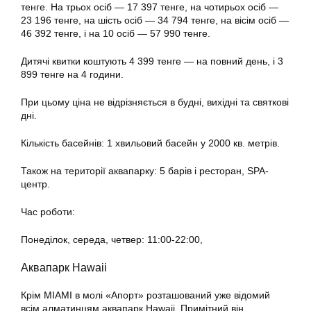
тенге. На трьох осіб — 17 397 тенге, на чотирьох осіб —
23 196 тенге, на шість осіб — 34 794 тенге, на вісім осіб —
46 392 тенге, і на 10 осіб — 57 990 тенге.
Дитячі квитки коштують 4 399 тенге — на повний день, і 3
899 тенге на 4 години.
При цьому ціна не відрізняється в будні, вихідні та святкові
дні.
Кількість басейнів: 1 хвильовий басейн у 2000 кв. метрів.
Також на території аквапарку: 5 барів і ресторан, SPA-
центр.
Час роботи:
Понеділок, середа, четвер: 11:00-22:00,
Аквапарк Hawaii
Крім MIAMI в молі «Апорт» розташований уже відомий
всім алматинцям аквапарк Hawaii. Примітний він