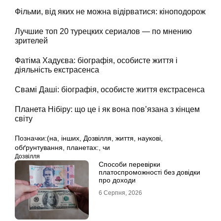
Фільми, від яких не можна відірватися: кіноподорож
Лучшие топ 20 турецких сериалов — по мнению
зрителей
Фатіма Хадуєва: біографія, особисте життя і
діяльність екстрасенса
Свамі Даші: біографія, особисте життя екстрасенса
Планета Нібіру: що це і як вона пов’язана з кінцем
світу
Позначки:
(на
,
інших
,
Дозвілля
,
життя
,
наукові
,
обґрунтування
,
планетах:
,
чи
Дозвілля
Способи перевірки
платоспроможності без довідки
про доходи
6 Серпня, 2026