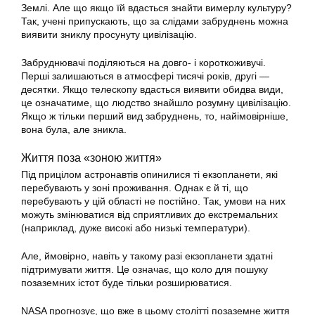
Землі. Але що якщо їй вдасться знайти вимерлу культуру?
Так, учені припускають, що за слідами забруднень можна
виявити зниклу просунуту цивілізацію.
Забруднювачі поділяються на довго- і короткоживучі.
Перші залишаються в атмосфері тисячі років, другі —
десятки. Якщо телескопу вдасться виявити обидва види,
це означатиме, що людство знайшло розумну цивілізацію.
Якщо ж тільки перший вид забруднень, то, найімовірніше,
вона була, але зникла.
Життя поза «зоною життя»
Під прицілом астронавтів опинилися ті екзопланети, які
перебувають у зоні проживання. Однак є й ті, що
перебувають у цій області не постійно. Так, умови на них
можуть змінюватися від сприятливих до екстремальних
(наприклад, дуже високі або низькі температури).
Але, ймовірно, навіть у такому разі екзопланети здатні
підтримувати життя. Це означає, що коло для пошуку
позаземних істот буде тільки розширюватися.
NASA прогнозує, що вже в цьому столітті позаземне життя