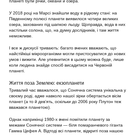
планеті були річки, океани й озера.
У 2018 році на Марсі знайшли воду в рідкому стані: на
Південному полюсі планети виявилося чотири великих
озера, захованих під шапкою льоду. Щоправда, вода в них
настільки солона, що, на думку дослідників, і там життя
неможливе.
І все ж дискусії тривають: багато вчених вважають, що
найстійкіші мікроорганізми могли пристосуватися до нових
умов і вижити. Але упевнитися в цьому можна буде, лише
коли людина знайде спосіб висадитися на Червоній
планеті.
Життя поза Землею: екзопланети
Тривалий час вважалося, що Сонячна система унікальна у
своєму роді, адже навколо нашої зірки обертається вісім
планет (а то й дев’ять, оскільки до 2006 року Плутон теж
вважався планетою).
Однак наприкінці 1980-х вчені помітили планету за
межами Сонячної системи — біля помаранчевого гіганта
Гамма Цефея A. Відтоді всі планети, відкриті поза нашою