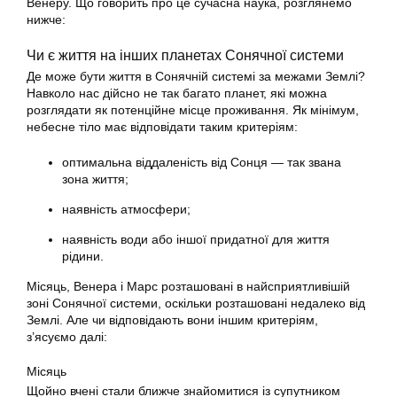
Венеру. Що говорить про це сучасна наука, розглянемо
нижче:
Чи є життя на інших планетах Сонячної системи
Де може бути життя в Сонячній системі за межами Землі?
Навколо нас дійсно не так багато планет, які можна
розглядати як потенційне місце проживання. Як мінімум,
небесне тіло має відповідати таким критеріям:
оптимальна віддаленість від Сонця — так звана
зона життя;
наявність атмосфери;
наявність води або іншої придатної для життя
рідини.
Місяць, Венера і Марс розташовані в найсприятливішій
зоні Сонячної системи, оскільки розташовані недалеко від
Землі. Але чи відповідають вони іншим критеріям,
з’ясуємо далі:
Місяць
Щойно вчені стали ближче знайомитися із супутником