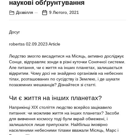
наукові обґрунтування
Дозвілля
9 Лютого, 2021
Досуг
robertss
02.09.2023
Article
Людство змогло висадитися на Місяць, активно досліджує
Сонце, відправляє зонди в різні куточки Сонячної системи.
Але питання, чи є життя на інших планетах, залишається
відкритим. Чому досі не знайдено організмів на небесних
тілах, розташованих по сусідству із Землею, і де шукати
позаземних мешканців? Дізнайтеся зі статті.
Чи є життя на інших планетах?
Наприкінці ХІХ століття людство всерйоз зацікавило
питання: чи можливе життя на інших планетах? Засоби
для вивчення космосу тоді були вкрай обмежені, і
залишалося лише припускати. Найбільш імовірно
населеними небесними тілами вважали Місяць, Марс і