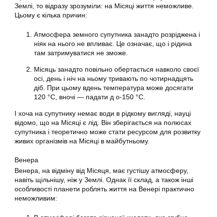
Землі, то відразу зрозуміли: на Місяці життя неможливе.
Цьому є кілька причин:
Атмосфера земного супутника занадто розріджена і
ніяк на нього не впливає. Це означає, що і рідина
там затримуватися не зможе.
Місяць занадто повільно обертається навколо своєї
осі, день і ніч на ньому тривають по чотирнадцять
діб. При цьому вдень температура може досягати
120 °C, вночі — падати д о-150 °C.
І хоча на супутнику немає води в рідкому вигляді, науці
відомо, що на Місяці є лід. Він зберігається на полюсах
супутника і теоретично може стати ресурсом для розвитку
живих організмів на Місяці в майбутньому.
Венера
Венера, на відміну від Місяця, має густішу атмосферу,
навіть щільнішу, ніж у Землі. Однак її склад, а також інші
особливості планети роблять життя на Венері практично
неможливим: