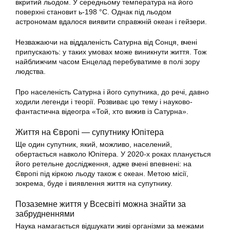
вкритий льодом. У середньому температура на його
поверхні становит ь-198 °С. Однак під льодом
астрономам вдалося виявити справжній океан і гейзери.
Незважаючи на віддаленість Сатурна від Сонця, вчені
припускають: у таких умовах може виникнути життя. Тож
найближчим часом Енцелад перебуватиме в полі зору
людства.
Про населеність Сатурна і його супутника, до речі, давно
ходили легенди і теорії. Розвиває цю тему і науково-
фантастична відеогра «Той, хто вижив із Сатурна».
Життя на Європі — супутнику Юпітера
Ще один супутник, який, можливо, населений,
обертається навколо Юпітера. У 2020-х роках планується
його ретельне дослідження, адже вчені впевнені: на
Європі під кіркою льоду також є океан. Метою місії,
зокрема, буде і виявлення життя на супутнику.
Позаземне життя у Всесвіті можна знайти за
забрудненнями
Наука намагається відшукати живі організми за межами