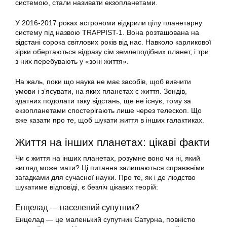
системою, стали називати екзопланетами.
У 2016-2017 роках астрономи відкрили цілу планетарну
систему під назвою TRAPPIST-1. Вона розташована на
відстані сорока світлових років від нас. Навколо карликової
зірки обертаються відразу сім землеподібних планет, і три
з них перебувають у «зоні життя».
На жаль, поки що наука не має засобів, щоб вивчити
умови і з’ясувати, на яких планетах є життя. Зондів,
здатних подолати таку відстань, ще не існує, тому за
екзопланетами спостерігають лише через телескоп. Що
вже казати про те, щоб шукати життя в інших галактиках.
Життя на інших планетах: цікаві факти
Чи є життя на інших планетах, розумне воно чи ні, який
вигляд може мати? Ці питання залишаються справжніми
загадками для сучасної науки. Про те, як і де людство
шукатиме відповіді, є безліч цікавих теорій:
Енцелад — населений супутник?
Енцелад — це маленький супутник Сатурна, повністю