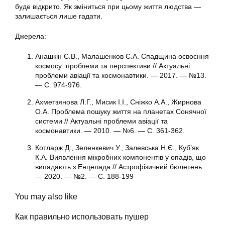
буде відкрито. Як зміниться при цьому життя людства —
залишається лише гадати.
Джерела:
Анашкін Є.В., Малашенков Є.А. Спадщина освоєння
космосу: проблеми та перспективи // Актуальні
проблеми авіації та космонавтики. — 2017. — №13.
— С. 974-976.
Ахметзянова Л.Г., Мисик І.І., Сніжко А.А., Жирнова
О.А. Проблема пошуку життя на планетах Сонячної
системи // Актуальні проблеми авіації та
космонавтики. — 2010. — №6. — С. 361-362.
Котларж Д., Зеленкевич У., Залевська Н.Є., Куб’як
К.А. Виявлення мікробних компонентів у опадів, що
випадають з Енцелада // Астрофізичний бюлетень.
— 2020. — №2. — С. 188-199
You may also like
Как правильно использовать пушер