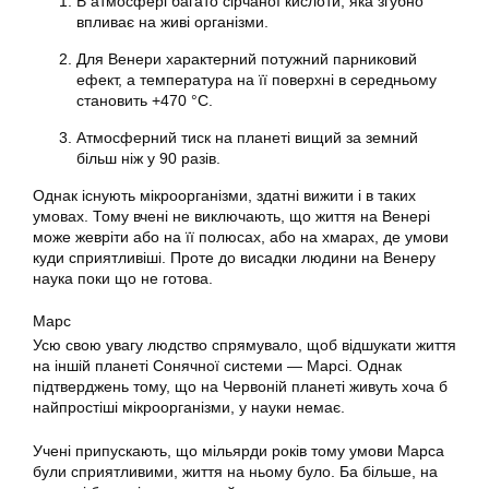
В атмосфері багато сірчаної кислоти, яка згубно
впливає на живі організми.
Для Венери характерний потужний парниковий
ефект, а температура на її поверхні в середньому
становить +470 °C.
Атмосферний тиск на планеті вищий за земний
більш ніж у 90 разів.
Однак існують мікроорганізми, здатні вижити і в таких
умовах. Тому вчені не виключають, що життя на Венері
може жевріти або на її полюсах, або на хмарах, де умови
куди сприятливіші. Проте до висадки людини на Венеру
наука поки що не готова.
Марс
Усю свою увагу людство спрямувало, щоб відшукати життя
на іншій планеті Сонячної системи — Марсі. Однак
підтверджень тому, що на Червоній планеті живуть хоча б
найпростіші мікроорганізми, у науки немає.
Учені припускають, що мільярди років тому умови Марса
були сприятливими, життя на ньому було. Ба більше, на