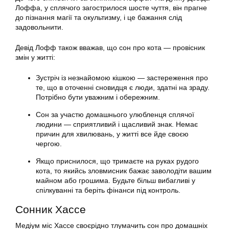
Лоффа, у сплячого загострилося шосте чуття, він прагне
до пізнання магії та окультизму, і це бажання слід
задовольнити.
Девід Лофф також вважав, що сон про кота — провісник
змін у житті:
Зустріч із незнайомою кішкою — застереження про
те, що в оточенні сновидця є люди, здатні на зраду.
Потрібно бути уважним і обережним.
Сон за участю домашнього улюбленця сплячої
людини — сприятливий і щасливий знак. Немає
причин для хвилювань, у житті все йде своєю
чергою.
Якщо приснилося, що тримаєте на руках рудого
кота, то якийсь зловмисник бажає заволодіти вашим
майном або грошима. Будьте більш вибагливі у
спілкуванні та беріть фінанси під контроль.
Сонник Хассе
Медіум міс Хассе своєрідно тлумачить сон про домашніх