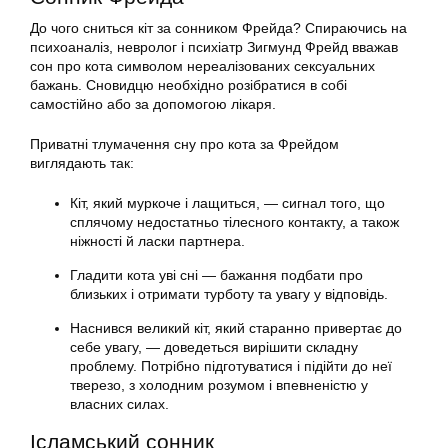
До чого сниться кіт за сонником Фрейда? Спираючись на
психоаналіз, невролог і психіатр Зигмунд Фрейд вважав
сон про кота символом нереалізованих сексуальних
бажань. Сновидцю необхідно розібратися в собі
самостійно або за допомогою лікаря.
Приватні тлумачення сну про кота за Фрейдом
виглядають так:
Кіт, який муркоче і лащиться, — сигнал того, що
сплячому недостатньо тілесного контакту, а також
ніжності й ласки партнера.
Гладити кота уві сні — бажання подбати про
близьких і отримати турботу та увагу у відповідь.
Наснився великий кіт, який старанно привертає до
себе увагу, — доведеться вирішити складну
проблему. Потрібно підготуватися і підійти до неї
тверезо, з холодним розумом і впевненістю у
власних силах.
Ісламський сонник