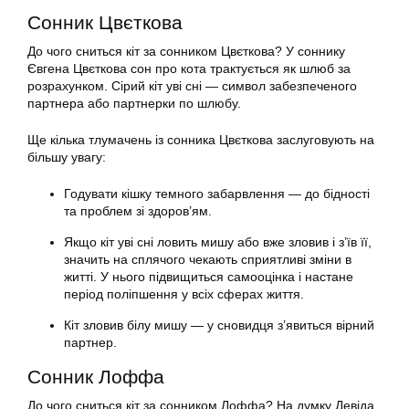
Сонник Цвєткова
До чого сниться кіт за сонником Цвєткова? У соннику
Євгена Цвєткова сон про кота трактується як шлюб за
розрахунком. Сірий кіт уві сні — символ забезпеченого
партнера або партнерки по шлюбу.
Ще кілька тлумачень із сонника Цвєткова заслуговують на
більшу увагу:
Годувати кішку темного забарвлення — до бідності
та проблем зі здоров’ям.
Якщо кіт уві сні ловить мишу або вже зловив і з’їв її,
значить на сплячого чекають сприятливі зміни в
житті. У нього підвищиться самооцінка і настане
період поліпшення у всіх сферах життя.
Кіт зловив білу мишу — у сновидця з’явиться вірний
партнер.
Сонник Лоффа
До чого сниться кіт за сонником Лоффа? На думку Девіда