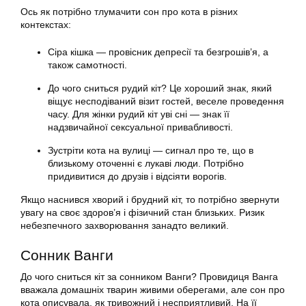
Ось як потрібно тлумачити сон про кота в різних
контекстах:
Сіра кішка — провісник депресії та безгрошів’я, а
також самотності.
До чого сниться рудий кіт? Це хороший знак, який
віщує несподіваний візит гостей, веселе проведення
часу. Для жінки рудий кіт уві сні — знак її
надзвичайної сексуальної привабливості.
Зустріти кота на вулиці — сигнал про те, що в
близькому оточенні є лукаві люди. Потрібно
придивитися до друзів і відсіяти ворогів.
Якщо наснився хворий і брудний кіт, то потрібно звернути
увагу на своє здоров’я і фізичний стан близьких. Ризик
небезпечного захворювання занадто великий.
Сонник Ванги
До чого сниться кіт за сонником Ванги? Провидиця Ванга
вважала домашніх тварин живими оберегами, але сон про
кота описувала, як тривожний і несприятливий. На її