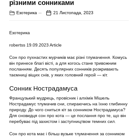
різними сонниками
Езотерика
21 Листопада, 2023
Езотерика
robertss
19.09.2023
Article
Сон про пухнастих мурчиків має різні тлумачення. Комусь
він принесе благі вісті, а для когось стане тривожним
посланням. Десять популярних сонників розкривають
таємниці віщих снів, у яких головний герой — кіт.
Сонник Нострадамуса
Французький мудрець, провісник і алхімік Мішель
Нострадамус тлумачив сни, спираючись на їхню глибинну
природу. До чого сниться кіт за сонником Нострадамуса?
Для сновидця сон про кота — це послання про те, що він
перебуває під захистом і заступництвом темних сил.
Сон про кота має і більш вузьке тлумачення за сонником