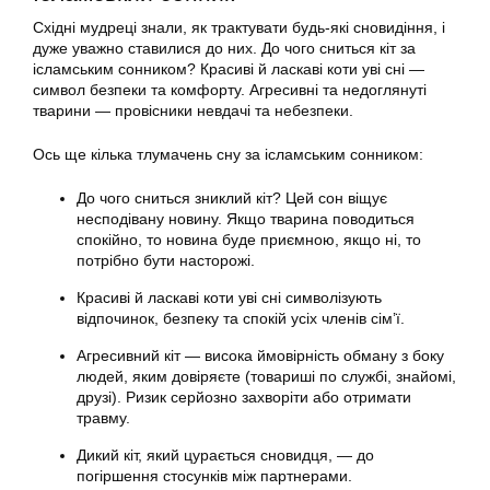
Східні мудреці знали, як трактувати будь-які сновидіння, і
дуже уважно ставилися до них. До чого сниться кіт за
ісламським сонником? Красиві й ласкаві коти уві сні —
символ безпеки та комфорту. Агресивні та недоглянуті
тварини — провісники невдачі та небезпеки.
Ось ще кілька тлумачень сну за ісламським сонником:
До чого сниться зниклий кіт? Цей сон віщує
несподівану новину. Якщо тварина поводиться
спокійно, то новина буде приємною, якщо ні, то
потрібно бути насторожі.
Красиві й ласкаві коти уві сні символізують
відпочинок, безпеку та спокій усіх членів сім’ї.
Агресивний кіт — висока ймовірність обману з боку
людей, яким довіряєте (товариші по службі, знайомі,
друзі). Ризик серйозно захворіти або отримати
травму.
Дикий кіт, який цурається сновидця, — до
погіршення стосунків між партнерами.