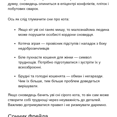
думку, сновидець опиниться в епіцентрі конфліктів, пліток і
побутових сварок.
Ось як слід тлумачити сни про кота:
Якщо кіт уві сні ганяє мишу, то малознайома людина
може порушити особисті кордони сновидця.
Котяча зграя — провісник підступів і нападок з боку
недоброзичливців
Біле пухнасте кошеня для жінки — символ
труднощів. Потрібно підготуватися і зустріти їх у
всеозброєнні.
Брудні та голодні кошенята — обман і негаразди.
Чим їх більше, тим більше проблем доведеться
вирішувати.
Якщо сновидець бачить уві сні сірого кота, то він сам може
створити собі труднощі через неуважність до деталей.
Важливо дотримуватися правил і не ризикувати даремно.
Сонник Фрейда