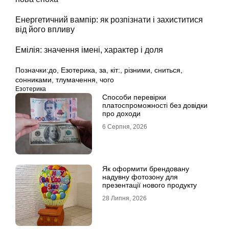
Енергетичний вампір: як розпізнати і захиститися
від його впливу
Емілія: значення імені, характер і доля
Позначки:
до
,
Езотерика
,
за
,
кіт:
,
різними
,
сниться
,
сонниками
,
тлумачення
,
чого
Езотерика
Способи перевірки
платоспроможності без довідки
про доходи
6 Серпня, 2026
Як оформити брендовану
надувну фотозону для
презентації нового продукту
28 Липня, 2026