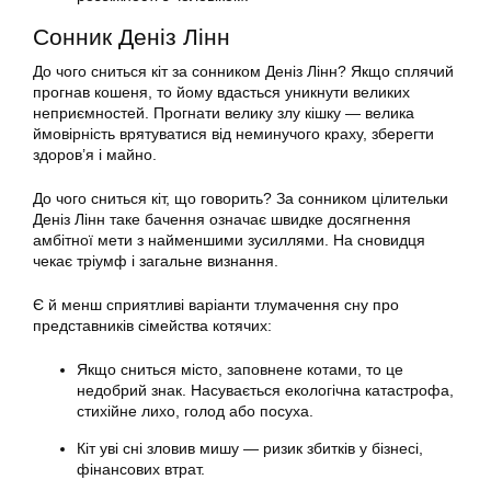
Сонник Деніз Лінн
До чого сниться кіт за сонником Деніз Лінн? Якщо сплячий
прогнав кошеня, то йому вдасться уникнути великих
неприємностей. Прогнати велику злу кішку — велика
ймовірність врятуватися від неминучого краху, зберегти
здоров’я і майно.
До чого сниться кіт, що говорить? За сонником цілительки
Деніз Лінн таке бачення означає швидке досягнення
амбітної мети з найменшими зусиллями. На сновидця
чекає тріумф і загальне визнання.
Є й менш сприятливі варіанти тлумачення сну про
представників сімейства котячих:
Якщо сниться місто, заповнене котами, то це
недобрий знак. Насувається екологічна катастрофа,
стихійне лихо, голод або посуха.
Кіт уві сні зловив мишу — ризик збитків у бізнесі,
фінансових втрат.