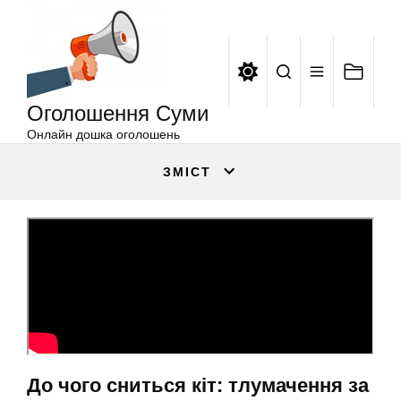
Оголошення
Перейти
Суми
до
вмісту
Оголошення Суми
Онлайн дошка оголошень
ЗМІСТ
До чого сниться кіт: тлумачення за