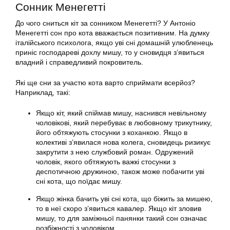
Сонник Менегетті
До чого сниться кіт за сонником Менегетті? У Антоніо
Менегетті сон про кота вважається позитивним. На думку
італійського психолога, якщо уві сні домашній улюбленець
приніс господареві дохлу мишу, то у сновидця з’явиться
владний і справедливий покровитель.
Які ще сни за участю кота варто сприймати всерйоз?
Наприклад, такі:
Якщо кіт, який спіймав мишу, наснився невільному
чоловікові, який перебуває в любовному трикутнику,
його обтяжують стосунки з коханкою. Якщо в
колективі з’явилася нова колега, сновидець ризикує
закрутити з нею службовий роман. Одружений
чоловік, якого обтяжують важкі стосунки з
деспотичною дружиною, також може побачити уві
сні кота, що поїдає мишу.
Якщо жінка бачить уві сні кота, що біжить за мишею,
то в неї скоро з’явиться кавалер. Якщо кіт зловив
мишу, то для заміжньої панянки такий сон означає
розбіжності з чоловіком.