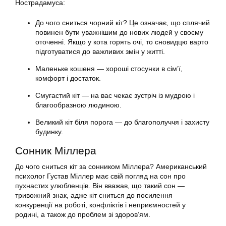
Нострадамуса:
До чого сниться чорний кіт? Це означає, що сплячий
повинен бути уважнішим до нових людей у своєму
оточенні. Якщо у кота горять очі, то сновидцю варто
підготуватися до важливих змін у житті.
Маленьке кошеня — хороші стосунки в сім’ї,
комфорт і достаток.
Смугастий кіт — на вас чекає зустріч із мудрою і
благообразною людиною.
Великий кіт біля порога — до благополуччя і захисту
будинку.
Сонник Міллера
До чого сниться кіт за сонником Міллера? Американський
психолог Густав Міллер має свій погляд на сон про
пухнастих улюбленців. Він вважав, що такий сон —
тривожний знак, адже кіт сниться до посилення
конкуренції на роботі, конфліктів і неприємностей у
родині, а також до проблем зі здоров’ям.