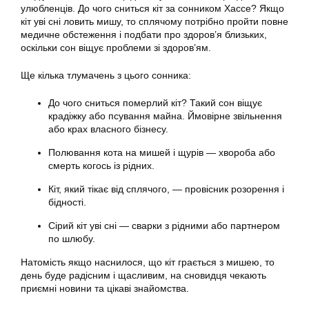
улюбленців. До чого сниться кіт за сонником Хассе? Якщо
кіт уві сні ловить мишу, то сплячому потрібно пройти повне
медичне обстеження і подбати про здоров’я близьких,
оскільки сон віщує проблеми зі здоров’ям.
Ще кілька тлумачень з цього сонника:
До чого сниться померлий кіт? Такий сон віщує
крадіжку або псування майна. Ймовірне звільнення
або крах власного бізнесу.
Полювання кота на мишей і щурів — хвороба або
смерть когось із рідних.
Кіт, який тікає від сплячого, — провісник розорення і
бідності.
Сірий кіт уві сні — сварки з рідними або партнером
по шлюбу.
Натомість якщо наснилося, що кіт грається з мишею, то
день буде радісним і щасливим, на сновидця чекають
приємні новини та цікаві знайомства.