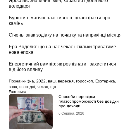
Ярослав: значення імен, характер і доля його
володаря
Бурштин: магічні властивості, цікаві факти про
камінь
Січень: знак зодіаку на початку та наприкінці місяця
Ера Водолія: що на нас чекає і скільки триватиме
нова епоха
Енергетичний вампір: як розпізнати і захиститися
від його впливу
Позначки:
(на
,
2022
,
ваш
,
вересня
,
гороскоп
,
Езотерика
,
знак
,
сьогодні
,
чекає
,
що
Езотерика
Способи перевірки
платоспроможності без довідки
про доходи
6 Серпня, 2026