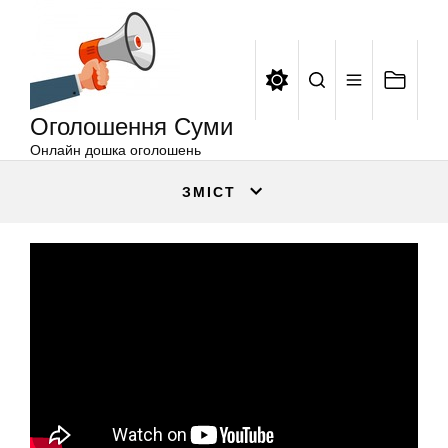
Оголошення
Перейти
Суми
до
вмісту
Оголошення Суми
Онлайн дошка оголошень
ЗМІСТ