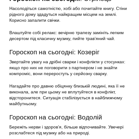
Насолодіться самотністю, хобі або почитайте книгу. Стіни
рідного дому здадуться найкращим місцем на землі.
Корисно запалити свічки.
Влаштуйте собі релакс: вечірню трапезу замініть легким
десертом під класичну музику, пийте трав’яний чай.
Гороскоп на сьогодні: Козеріг
Звертайте увагу на дрібні сварки і конфлікти у стосунках:
якщо про них не поговорити з партнером і не знайти
компроміс, вони переростуть у серйозну сварку.
Нагадайте про давню обіцянку близькій людині, яка її не
виконала, але при цьому не вплутуйтеся в конфлікт,
відсторонитеся. Ситуація стабілізується в найближчому
майбутньому.
Гороскоп на сьогодні: Водолій
Бережіть нерви і здоров’я, більше відпочивайте. Увечері
розслабтеся під музику або на природі.