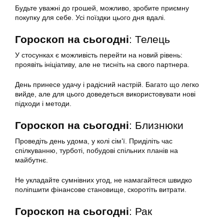
Будьте уважні до грошей, можливо, зробите приємну
покупку для себе. Усі поїздки цього дня вдалі.
Гороскоп на сьогодні
: Телець
У стосунках є можливість перейти на новий рівень:
проявіть ініціативу, але не тисніть на свого партнера.
День принесе удачу і радісний настрій. Багато що легко
вийде, але для цього доведеться використовувати нові
підходи і методи.
Гороскоп на сьогодні
: Близнюки
Проведіть день удома, у колі сім’ї. Приділіть час
спілкуванню, турботі, побудові спільних планів на
майбутнє.
Не укладайте сумнівних угод, не намагайтеся швидко
поліпшити фінансове становище, скоротіть витрати.
Гороскоп на сьогодні
: Рак