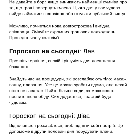
Не давайте в борг, якщо виникають найменші сумніви про
те, що гроші повернуть вчасно. Цього дня у вас чудово
вийде займатися творчістю або готувати публічний виступ.
Можливо, почнеться нова довгострокова і вигідна
співпраця. Очікуйте скромних грошових надходжень.
Проведіть час у колі сім’ї.
Гороскоп на сьогодні
: Лев
Проявіть терпіння, спокій і рішучість для досягнення
бажаного.
Знайдіть час на процедури, які розслаблюють тіло: масаж,
ванну, плавання. Усе це можна зробити вдома, але нехай
ніхто не заважає. Пийте більше води, за можливості
поспите після обіду. Сил додасться, і настрій буде
чудовим.
Гороскоп на сьогодні: Діва
Відпочиньте і розслабтеся, щоб підняти собі настрій. Це
допоможе в другій половині дня побудувати плани.