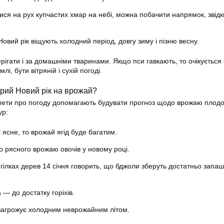
ися на рух купчастих хмар на небі, можна побачити напрямок, звід
овий рік віщують холодний період, довгу зиму і пізню весну.
ігати і за домашніми тваринами. Якщо пси гавкають, то очікується 
і, бути вітряній і сухій погоді.
арий Новий рік на врожай?
кмети про погоду допомагають будувати прогноз щодо врожаю плодо
ур:
 ясне, то врожай ягід буде багатим.
о рясного врожаю овочів у новому році.
 гілках дерев 14 січня говорить, що бджоли зберуть достатньо запа
— до достатку горіхів.
 загрожує холодним неврожайним літом.