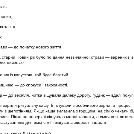
в’я;
новин;
голіття;
у;
рави — до початку нового життя.
старий Новий рік було поїдання незвичайної страви — вареників із
ива начинка:
ник із капустою, той буде багатий.
 вишнею — до спокуси і закоханості.
і — до весілля, нитка віщувала далеку дорогу, ґудзик — вдалі покуп
і варили ритуальну кашу. Її готували з особливого зерна, а процес
и з шепотінням. Якщо каша вилазила з горщика, на сім’ю чекали бі
лися. Пінка на поверхні віщувала марні клопоти, а смачна золотиста
астуванням для всієї сім’ї і віщувала здоров’я і щастя.