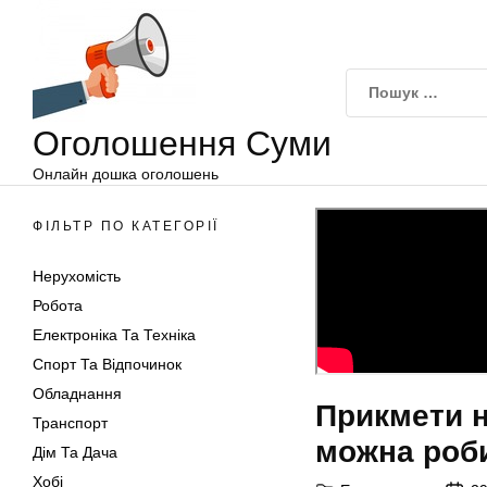
Оголошення
Перейти
Суми
до
вмісту
Оголошення Суми
Онлайн дошка оголошень
ФІЛЬТР ПО КАТЕГОРІЇ
Нерухомість
Робота
Електроніка Та Техніка
Спорт Та Відпочинок
Обладнання
Прикмети н
Транспорт
можна роб
Дім Та Дача
Хобі