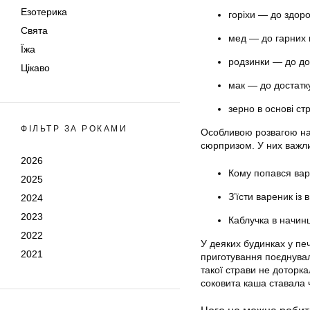
Езотерика
горіхи — до здоро
Свята
мед — до гарних 
Їжа
родзинки — до дов
Цікаво
мак — до достатк
зерно в основі ст
ФІЛЬТР ЗА РОКАМИ
Особливою розвагою на 
сюрпризом. У них важл
2026
Кому попався варе
2025
З’їсти вареник із
2024
2023
Каблучка в начинц
2022
У деяких будинках у печ
2021
приготування поєднувал
такої страви не доторка
соковита каша ставала ч