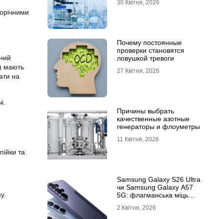
30 Квітня, 2026
ворічними
Почему постоянные
проверки становятся
чний
ловушкой тревоги
и) мають
27 Квітня, 2026
кати на
і.
Причины выбрать
качественные азотные
генераторы и флоуметры
11 Квітня, 2026
пійки та
Samsung Galaxy S26 Ultra
чи Samsung Galaxy A57
у.
5G: флагманська міць
проти доступності
2 Квітня, 2026