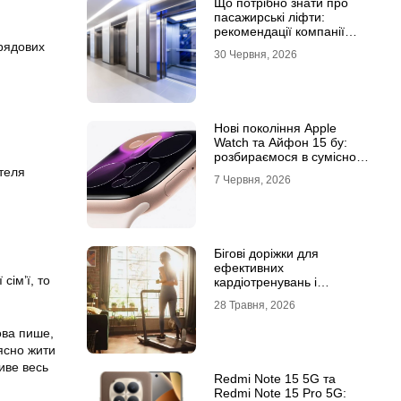
Що потрібно знати про
пасажирські ліфти:
рекомендації компанії
Leolift
брядових
30 Червня, 2026
Нові покоління Apple
Watch та Айфон 15 бу:
розбираємося в сумісності
та налаштуваннях
ителя
7 Червня, 2026
екосистеми
Бігові доріжки для
ефективних
сім’ї, то
кардіотренувань і
підтримки активного
28 Травня, 2026
способу життя
ова пише,
рясно жити
живе весь
Redmi Note 15 5G та
Redmi Note 15 Pro 5G: