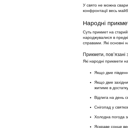
У свято не можна сварит
конфронтації весь майбу
Народні прикме
Суть прикмет на старий 
народжувалися в предк
справами. Які основні н
Прикмети, пов’язані 
Які народні прикмети на
Якщо дме південни
Якщо дме західний
житиме в достатку 
Відлига на день с
Снігопад у святков
Холодна погода за
Яскраве сонце ве