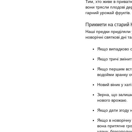
Тим, хто живе в приватн
вони трясли плодові де
гарний урожай фруктів. 
Прикмети на старий Н
Наші предки приділяли 
новорічні святкові дні 
Якщо випадково од
Якщо тричі змінит
Якщо першим вста
водойми зранку об
Новий віник у хат
Зерна, що залишил
нового врожаю.
Якщо дати згоду н
Якщо в новорічну 
вона притягне гр
удачу, благополу