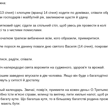
жна:
 13 січня) і хлопцям (вранці 14 січня) ходити по домівках, співати о
и господарів і майбутній рік, закликаючи щастя й удачу.
ятковий одяг, сідати за спільний стіл, щоб увесь рік провести в колі
сі та з чистими помислами.
очатком трапези вибачення всім, кого образили, примиритися.
іле порося як данину поваги дню святого Василя (14 січня), покров
ися, радіти, співати.
ніч напередодні свята ворожити на судженого, здоров’я та врожай.
ршим заведено впускати в дім чоловіка. Якщо він буде з багатодітної 
вуть у ситості й достатку.
ный календарь. Звичаї, повір’я, прикмети на кожен день» О.Третьяк
бно їсти м’ясні страви, млинці та випічку, пити хмільні напої, щоб 
іл багату кутю. Що багатша кутя, то в більшому багатстві родина про
й мають бути: