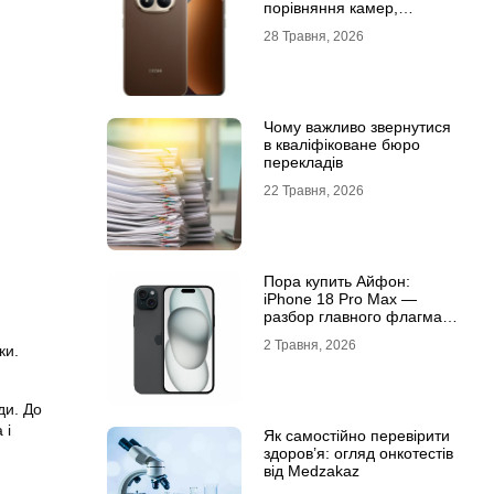
порівняння камер,
автономності та
28 Травня, 2026
продуктивності
Чому важливо звернутися
в кваліфіковане бюро
перекладів
22 Травня, 2026
Пора купить Айфон:
iPhone 18 Pro Max —
разбор главного флагмана
современности
2 Травня, 2026
ки.
ди. До
 і
Як самостійно перевірити
здоров’я: огляд онкотестів
від Medzakaz