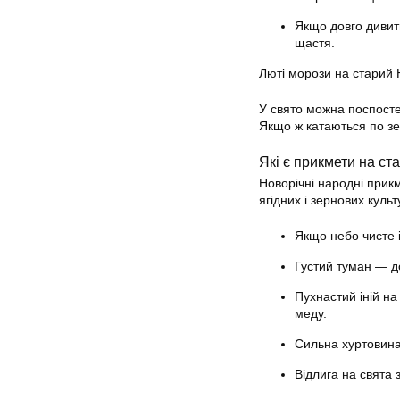
Якщо довго дивит
щастя.
Люті морози на старий Н
У свято можна поспостер
Якщо ж катаються по земл
Які є прикмети на ст
Новорічні народні при
ягідних і зернових культ
Якщо небо чисте і
Густий туман — д
Пухнастий іній на
меду.
Сильна хуртовина 
Відлига на свята