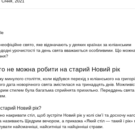
 Січня, 2021
le
неофіційне свято, яке відзначають у деяких країнах за юліанським
додні урочистості та день свята вважаються особливими. Що можна
чня?
го не можна робити на старий Новий рік
у минулого століття, коли відбувся перехід з юліанського на григор
ого дата новорічного свята змістилася на тринадцять днів. Можливі
старим стилем була багатьма сприйнята прихильно. Переддень свята
ем.
старий Новий рік?
о накривати стіл, щоб зустріти Новий рік у колі сім’ї та досхочу наг
а називають Щедрим вечором, а приказка «Який стіл — такий і рік» 
увати найсмачніші, найситніші та найцінніші страви.