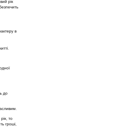
вий рік
безпечить
рактеру в
итті.
одної
ь до
щасливим.
рік, то
ть гроші,