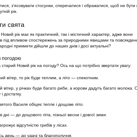
ися, з’ясовувати стосунки, сперечатися і ображатися, щоб не бути 
тній рік.
ти свята
Новий рік має як практичний, так і містичний характер, адже вони
ів під впливом спостережень за природними явищами та повсякде
ародні прикмети дійшли до наших днів і досі актуальні?
з погодою
 старий Новий рік на погоду? Ось на що потрібно звертати увагу:
й вітер, то рік буде теплим, а літо — спекотним.
 вітер, у річках буде багато риби, а корови дадуть багато молока. О
і достатку.
вятого Василя обіцяє тепле і дощове літо.
і дні — до дощового літа, пізньої весни і довгої зими.
грожує відсутністю грибів у лісах.
сь день — до удачі та благополуччя.