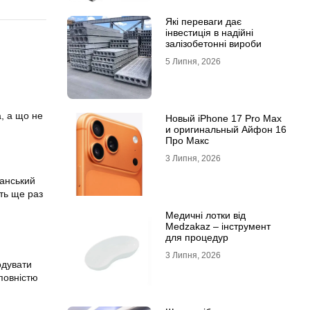
Які переваги дає
інвестиція в надійні
залізобетонні вироби
5 Липня, 2026
, а що не
Новый iPhone 17 Pro Max
и оригинальный Айфон 16
Про Макс
3 Липня, 2026
іанський
сть ще раз
Медичні лотки від
Medzakaz – інструмент
для процедур
3 Липня, 2026
одувати
повністю