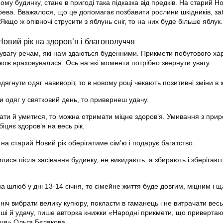
ому будинку, стане в пригоді така підказка від предків. На старий Но
рева. Вважалося, що це допомагає позбавити рослини шкідників, за
Якщо ж опівночі струсити з яблунь сніг, то на них буде більше яблук.
овий рік на здоров’я і благополуччя
увагу речам, які нам здаються буденними. Прикмети побутового ха
також враховувалися. Ось на які моменти потрібно звернути увагу:
ягнути одяг навиворіт, то в новому році чекають позитивні зміни в ж
и одяг у святковий день, то привернеш удачу.
ти й умитися, то можна отримати міцне здоров’я. Умивання з прир
іцяє здоров’я на весь рік.
і на старий Новий рік оберігатиме сім’ю і подарує багатство.
ися після засівання будинку, не викидають, а збирають і зберігают
а шлюб у дні 13-14 січня, то сімейне життя буде довгим, міцним і 
ніч вибрати велику купюру, покласти в гаманець і не витрачати весь 
оші й удачу, пише авторка книжки «Народні прикмети, що привертаю
ччя» Ольга Бєлякова.