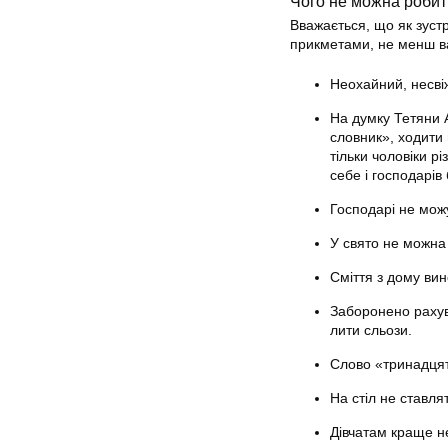
Чого не можна робит
Вважається, що як зустр
прикметами, не менш ва
Неохайний, несвіж
На думку Тетяни А
словник», ходити 
тільки чоловіки р
себе і господарів 
Господарі не можу
У свято не можна 
Сміття з дому ви
Заборонено рахува
лити сльози.
Слово «тринадцят
На стіл не ставля
Дівчатам краще н