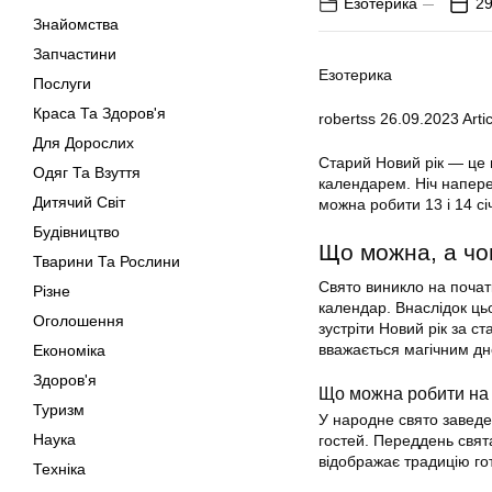
Езотерика
29
Знайомства
Запчастини
Езотерика
Послуги
Краса Та Здоров'я
robertss
26.09.2023
Artic
Для Дорослих
Старий Новий рік — це 
Одяг Та Взуття
календарем. Ніч напере
Дитячий Світ
можна робити 13 і 14 сі
Будівництво
Що можна, а чо
Тварини Та Рослини
Свято виникло на початк
Різне
календар. Внаслідок ць
Оголошення
зустріти Новий рік за 
вважається магічним дн
Економіка
Здоров'я
Що можна робити на 
Туризм
У народне свято заведен
Наука
гостей. Переддень свят
відображає традицію гот
Техніка