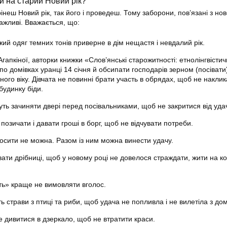
и на старий Новий рік?
інеш Новий рік, так його і проведеш. Тому заборони, пов’язані з но
жливі. Вважається, що:
ий одяг темних тонів приверне в дім нещастя і невдалий рік.
гапкіної, авторки книжки «Слов’янські старожитності: етнолінгвісти
по домівках уранці 14 січня й обсипати господарів зерном (посіват
ізного віку. Дівчата не повинні брати участь в обрядах, щоб не накли
будинку біди.
ть зачиняти двері перед посівальниками, щоб не закритися від удач
позичати і давати гроші в борг, щоб не відчувати потреби.
носити не можна. Разом із ним можна винести удачу.
ти дрібниці, щоб у новому році не довелося страждати, жити на ко
ь» краще не вимовляти вголос.
ть страви з птиці та риби, щоб удача не попливла і не вилетіла з дом
е дивитися в дзеркало, щоб не втратити краси.