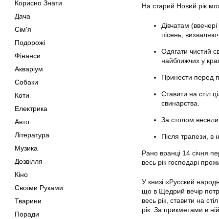
Корисно Знати
На старий Новий рік мо
Дача
Дівчатам (ввечері
Сім'я
пісень, вихваляюч
Подорожі
Одягати чистий св
Фінанси
найближчих у кра
Акваріум
Принести перед п
Собаки
Ставити на стіл ц
Коти
свинарства.
Електрика
За столом веселит
Авто
Література
Після трапези, в 
Музика
Рано вранці 14 січня пе
Дозвілля
весь рік господарі прожи
Кіно
У книзі «Русский народ
Своїми Руками
що в Щедрий вечір потрі
весь рік, ставити на ст
Тварини
рік. За прикметами в ні
Поради