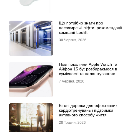
Що потрібно знати про
пасажирські ліфти: рекомендації
компанії Leolift
30 Червня, 2026
Нові покоління Apple Watch та
Айфон 15 бу: розбираємося в
сумісності та налаштуваннях
екосистеми
7 Червня, 2026
Бігові доріжки для ефективних
кардіотренувань і підтримки
активного способу життя
28 Травня, 2026