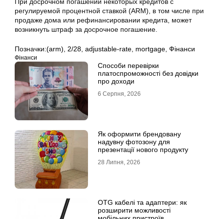
При досрочном погашении некоторых кредитов с
регулируемой процентной ставкой (ARM), в том числе при
продаже дома или рефинансировании кредита, может
возникнуть штраф за досрочное погашение.
Позначки:
(arm)
,
2/28
,
adjustable-rate
,
mortgage
,
Фінанси
Фінанси
Способи перевірки
платоспроможності без довідки
про доходи
6 Серпня, 2026
Як оформити брендовану
надувну фотозону для
презентації нового продукту
28 Липня, 2026
OTG кабелі та адаптери: як
розширити можливості
мобільних пристроїв