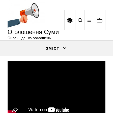
Оголошення
Перейти
Суми
до
вмісту
Оголошення Суми
Онлайн дошка оголошень
ЗМІСТ