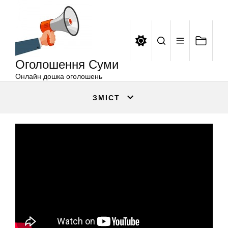
Оголошення
Перейти
Суми
до
вмісту
Оголошення Суми
Онлайн дошка оголошень
ЗМІСТ