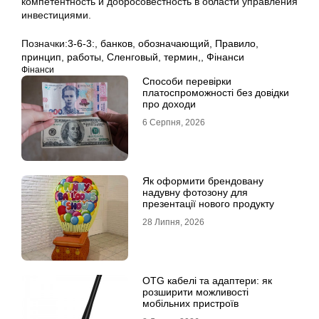
компетентность и добросовестность в области управления
инвестициями.
Позначки:
3-6-3:
,
банков
,
обозначающий
,
Правило
,
принцип
,
работы
,
Сленговый
,
термин,
,
Фінанси
Фінанси
Способи перевірки
платоспроможності без довідки
про доходи
6 Серпня, 2026
Як оформити брендовану
надувну фотозону для
презентації нового продукту
28 Липня, 2026
OTG кабелі та адаптери: як
розширити можливості
мобільних пристроїв