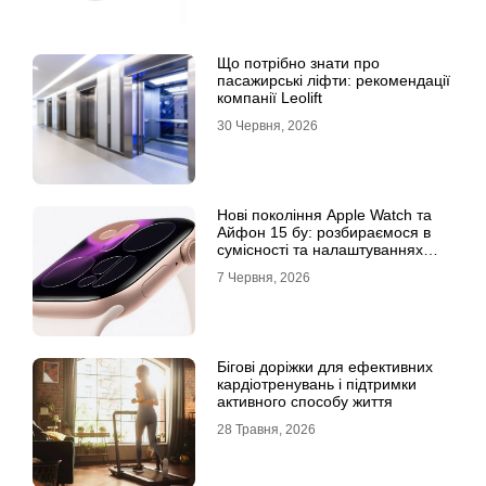
Що потрібно знати про
пасажирські ліфти: рекомендації
компанії Leolift
30 Червня, 2026
Нові покоління Apple Watch та
Айфон 15 бу: розбираємося в
сумісності та налаштуваннях
екосистеми
7 Червня, 2026
Бігові доріжки для ефективних
кардіотренувань і підтримки
активного способу життя
28 Травня, 2026