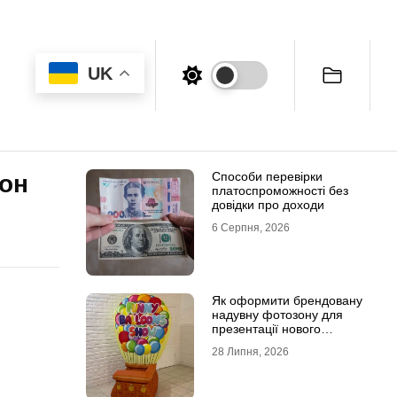
UK
Способи перевірки
зон
платоспроможності без
довідки про доходи
6 Серпня, 2026
Як оформити брендовану
надувну фотозону для
презентації нового
продукту
28 Липня, 2026