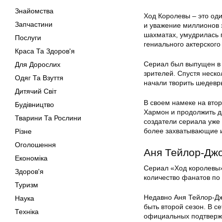
Знайомства
Ход Королевы – это од
Запчастини
и уважение миллионов з
шахматах, умудрилась 
Послуги
гениального актерского
Краса Та Здоров'я
Сериал был выпущен в 
Для Дорослих
зрителей. Спустя неско
Одяг Та Взуття
начали творить шедевр
Дитячий Світ
В своем намеке на втор
Будівництво
Хармон и продолжить д
Тварини Та Рослини
создатели сериала уже
более захватывающие и
Різне
Оголошення
Аня Тейлор-Джо
Економіка
Сериал «Ход королевы»
Здоров'я
количество фанатов по 
Туризм
Недавно Аня Тейлор-Дж
Наука
быть второй сезон. В се
Техніка
официальных подтверж