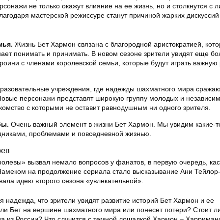
сонажи не только окажут влияние на ее жизнь, но и столкнутся с 
лагодаря мастерской режиссуре станут причиной жарких дискуссий
мья.
Жизнь Бет Хармон связана с благородной аристократией, кот
ает понимать и принимать. В новом сезоне зрители увидят еще б
ероини с членами королевской семьи, которые будут играть важную 
азовательные учреждения, где надежды шахматного мира сражаю
 Новые персонажи представят широкую группу молодых и независи
комство с которыми не оставит равнодушным ни одного зрителя.
бы.
Очень важный элемент в жизни Бет Хармон. Мы увидим какие-т
удниками, проблемами и повседневной жизнью.
оев
ролевы» вызвал немало вопросов у фанатов, в первую очередь, к
 Намеком на продолжение сериала стало высказывание Ани Тейлор
вала идею второго сезона «увлекательной».
я надежда, что зрители увидят развитие историй Бет Хармон и ее
 ли Бет на вершине шахматного мира или понесет потери? Стоит л
а из России? Что случится с темной лошадкой Хармон – Харрима