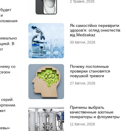
2 Травня, 2026
 будет
 и
положения
Як самостійно перевірити
здоров’я: огляд онкотестів
від Medzakaz
симально
30 Квітня, 2026
цией. В
ет
 нему со
Почему постоянные
проверки становятся
сезон
ловушкой тревоги
27 Квітня, 2026
 серий.
ерпении.
Причины выбрать
жет
качественные азотные
генераторы и флоуметры
11 Квітня, 2026
левы»