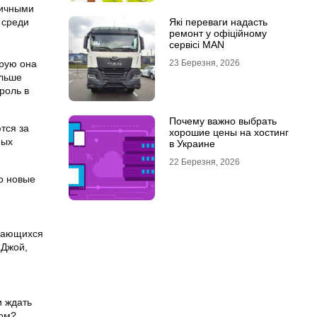
личными
 среди
Які переваги надасть
ремонт у офіційному
сервісі MAN
орую она
23 Березня, 2026
ольше
роль в
Почему важно выбрать
тся за
хорошие цены на хостинг
мых
в Украине
22 Березня, 2026
о новые
асающихся
-Джой,
и ждать
ном?