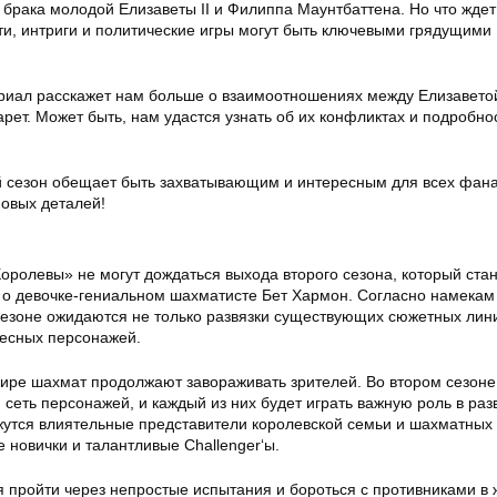
 брака молодой Елизаветы II и Филиппа Маунтбаттена. Но что ждет
и, интриги и политические игры могут быть ключевыми грядущими
ериал расскажет нам больше о взаимоотношениях между Елизавето
ет. Может быть, нам удастся узнать об их конфликтах и подробно
.
й сезон обещает быть захватывающим и интересным для всех фан
новых деталей!
оролевы» не могут дождаться выхода второго сезона, который ста
о девочке-гениальном шахматисте Бет Хармон. Согласно намекам
сезоне ожидаются не только развязки существующих сюжетных лини
есных персонажей.
мире шахмат продолжают завораживать зрителей. Во втором сезоне
сеть персонажей, и каждый из них будет играть важную роль в раз
жутся влиятельные представители королевской семьи и шахматных 
новички и талантливые Challenger‘ы.
я пройти через непростые испытания и бороться с противниками в