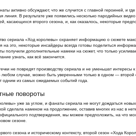
аты активно обсуждают, что же случится с главной героиней, и где
я линия. В результате уже появились несколько пародийных видео
й, касающихся второго сезона, и, как оказалось, некоторые пред
ство сериала «Ход королевы» охраняет информацию о сюжете мак
ря на это, некоторые инсайдеры всегда готовы поделиться информа
ты получили дополнительные намеки на сюжет, что только усилива
ание узнать, как всё закончится.
течки не повредят производству сериала и не уменьшат интересы к
В любом случае, можно быть уверенными только в одном — второй 
т одним из самых ожидаемых событий года.
тные повороты
олевы» уже за углом, и фанаты сериала не могут дождаться новых
ой сделала намеком на продолжение, оставив многих из нас в нет
официального подтверждения, мы можем предположить, на что мо
новом сезоне.
рвого сезона и историческому контексту, второй сезон «Хода Коро