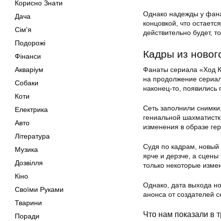
Корисно Знати
Однако надежды у фана
Дача
концовкой, что остаетс
Сім'я
действительно будет, т
Подорожі
Кадры из новог
Фінанси
Акваріум
Фанаты сериала «Ход К
на продолжение сериал
Собаки
наконец-то, появились 
Коти
Сеть заполнили снимки
Електрика
гениальной шахматистк
Авто
изменения в образе ге
Література
Судя по кадрам, новый
Музика
ярче и дерзче, а сцен
Дозвілля
только некоторые изме
Кіно
Однако, дата выхода н
Своїми Руками
анонса от создателей с
Тварини
Что нам показали в 
Поради