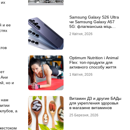
 их
Samsung Galaxy S26 Ultra
чи Samsung Galaxy A57
й и ее
5G: флагманська міць
стях
проти доступності
2 Квітня, 2026
атов
Optimum Nutrition і Animal
Flex: топ-продукти для
активного способу життя
нет
1 Квітня, 2026
 Ани
й, но и
Витамин Д3 и другие БАДы
 нам
для укрепления здоровья
витии
в магазине витаминов
клубов, а
25 Березня, 2026
 жестоком