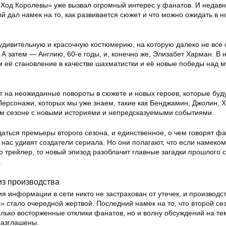
«Ход Королевы» уже вызвал огромный интерес у фанатов. И недав
й дал намек на то, как развивается сюжет и что можно ожидать в н
удивительную и красочную костюмерию, на которую далеко не все 
. А затем — Англию, 60-е годы, и, конечно же, Элизабет Харман. В 
м её становление в качестве шахматистки и её новые победы над 
т на неожиданные повороты в сюжете и новых героев, которые буд
Персонажи, которых мы уже знаем, такие как Бенджамин, Джолин, 
вом сезоне с новыми историями и непредсказуемыми событиями.
аться премьеры второго сезона, и единственное, о чем говорят ф
нас удивят создатели сериала. Но они полагают, что если намеком
 трейлер, то новый эпизод разоблачит главные загадки прошлого с
.
из производства
я информации в сети никто не застрахован от утечек, и производс
» стало очередной жертвой. Последний намек на то, что второй се
олько восторженные отклики фанатов, но и волну обсуждений на тем
разглашены.