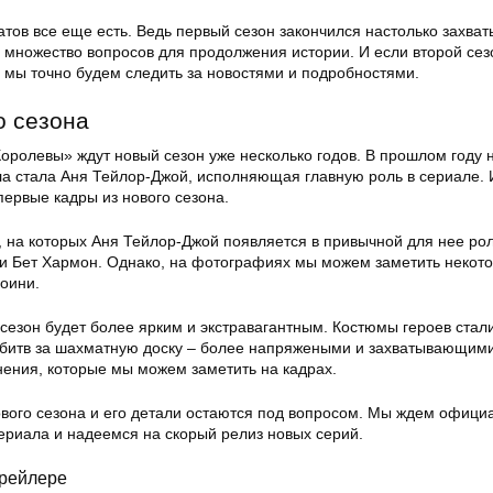
тов все еще есть. Ведь первый сезон закончился настолько захв
я множество вопросов для продолжения истории. И если второй сез
о мы точно будем следить за новостями и подробностями.
о сезона
оролевы» ждут новый сезон уже несколько годов. В прошлом году
а стала Аня Тейлор-Джой, исполняющая главную роль в сериале. 
первые кадры из нового сезона.
, на которых Аня Тейлор-Джой появляется в привычной для нее ро
и Бет Хармон. Однако, на фотографиях мы можем заметить некот
роини.
 сезон будет более ярким и экстравагантным. Костюмы героев стал
ы битв за шахматную доску – более напряжеными и захватывающими
нения, которые мы можем заметить на кадрах.
ового сезона и его детали остаются под вопросом. Мы ждем офици
ериала и надеемся на скорый релиз новых серий.
трейлере