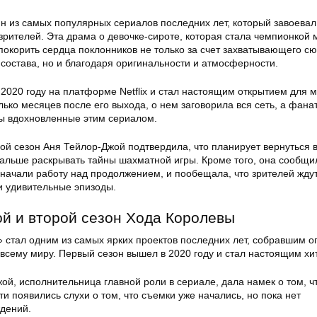
ин из самых популярных сериалов последних лет, который завоева
рителей. Эта драма о девочке-сироте, которая стала чемпионкой 
покорить сердца поклонников не только за счет захватывающего сю
 состава, но и благодаря оригинальности и атмосферности.
2020 году на платформе Netflix и стал настоящим открытием для м
лько месяцев после его выхода, о нем заговорила вся сеть, а фана
ы вдохновленные этим сериалом.
ой сезон Аня Тейлор-Джой подтвердила, что планирует вернуться в
альше раскрывать тайны шахматной игры. Кроме того, она сообщил
 начали работу над продолжением, и пообещала, что зрителей жду
 удивительные эпизоды.
й и второй сезон Хода Королевы
 стал одним из самых ярких проектов последних лет, собравшим о
всему миру. Первый сезон вышел в 2020 году и стал настоящим хи
ой, исполнительница главной роли в сериале, дала намек о том, ч
ти появились слухи о том, что съемки уже начались, но пока нет
дений.