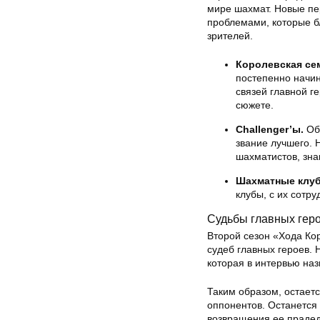
мире шахмат. Новые пер
проблемами, которые б
зрителей.
Королевская се
постепенно начин
связей главной г
сюжете.
Challenger’ы.
Обр
звание лучшего.
шахматистов, зна
Шахматные клу
клубы, с их сотр
Судьбы главных гер
Второй сезон «Хода Ко
судеб главных героев.
которая в интервью наз
Таким образом, остаетс
оппонентов. Останется
возвращения ее прадед