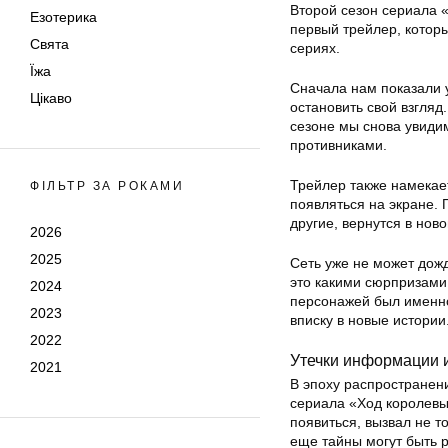
Второй сезон сериала 
Езотерика
первый трейлер, которы
Свята
сериях.
Їжа
Сначала нам показали 
Цікаво
остановить свой взгляд
сезоне мы снова увиди
противниками.
Трейлер также намекае
ФІЛЬТР ЗА РОКАМИ
появляться на экране. 
другие, вернутся в но
2026
2025
Сеть уже не может дожд
это какими сюрпризами 
2024
персонажей был именно
2023
вписку в новые истории
2022
Утечки информации 
2021
В эпоху распространени
сериала «Ход королевы
появиться, вызвал не т
еще тайны могут быть 