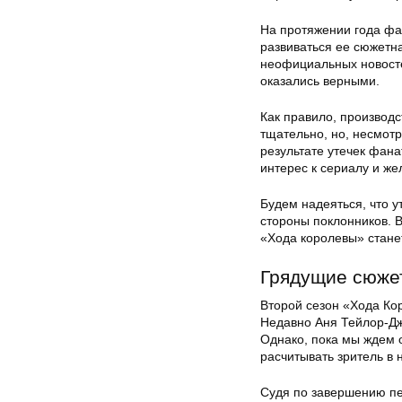
На протяжении года фан
развиваться ее сюжетна
неофициальных новосте
оказались верными.
Как правило, производ
тщательно, но, несмот
результате утечек фана
интерес к сериалу и жел
Будем надеяться, что у
стороны поклонников. 
«Хода королевы» стане
Грядущие сюже
Второй сезон «Хода Кор
Недавно Аня Тейлор-Дж
Однако, пока мы ждем 
расчитывать зритель в 
Судя по завершению пе