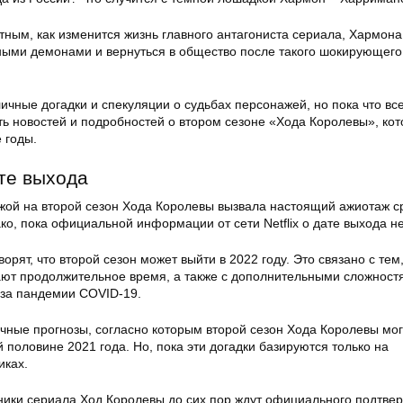
тным, как изменится жизнь главного антагониста сериала, Хармон
чными демонами и вернуться в общество после такого шокирующег
ичные догадки и спекуляции о судьбах персонажей, но пока что вс
ть новостей и подробностей о втором сезоне «Хода Королевы», ко
 годы.
те выхода
ой на второй сезон Хода Королевы вызвала настоящий ажиотаж с
о, пока официальной информации от сети Netflix о дате выхода не
рят, что второй сезон может выйти в 2022 году. Это связано с тем,
ют продолжительное время, а также с дополнительными сложност
-за пандемии COVID-19.
ичные прогнозы, согласно которым второй сезон Хода Королевы мог
й половине 2021 года. Но, пока эти догадки базируются только на
иках.
ники сериала Ход Королевы до сих пор ждут официального подтве