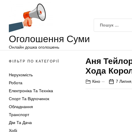
Оголошення
Перейти
Суми
до
вмісту
Оголошення Суми
Онлайн дошка оголошень
Аня Тейлор
ФІЛЬТР ПО КАТЕГОРІЇ
Хода Коро
Нерухомість
Кіно
7 Липня
Робота
Електроніка Та Техніка
Спорт Та Відпочинок
Обладнання
Транспорт
Дім Та Дача
Хобі