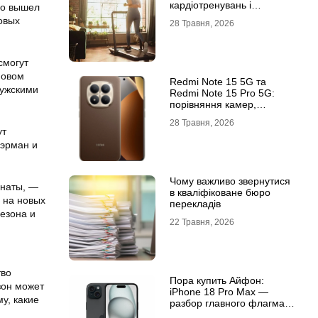
кардіотренувань і
но вышел
підтримки активного
овых
28 Травня, 2026
способу життя
смогут
новом
Redmi Note 15 5G та
мужскими
Redmi Note 15 Pro 5G:
порівняння камер,
автономності та
28 Травня, 2026
продуктивності
ут
Хэрман и
Чому важливо звернутися
анаты, —
в кваліфіковане бюро
 на новых
перекладів
езона и
22 Травня, 2026
тво
Пора купить Айфон:
зон может
iPhone 18 Pro Max —
у, какие
разбор главного флагмана
современности