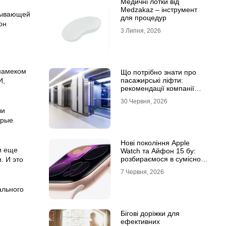
Медичні лотки від
Medzakaz – інструмент
атывающей
для процедур
он
3 Липня, 2026
 намеком
Що потрібно знати про
пасажирські ліфти:
И,
рекомендації компанії
Leolift
30 Червня, 2026
ли
орые
Нові покоління Apple
и еще
Watch та Айфон 15 бу:
розбираємося в сумісності
. И это
та налаштуваннях
7 Червня, 2026
екосистеми
ального
Бігові доріжки для
ефективних