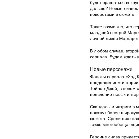
будет вращаться вокруг
дальше? Новые личност
поворотами в сюжете.
Также возможно, что с
младшей сестрой Маргар
личной жизни Маргарет
В любом случае, второ
сериала. Будем ждать 
Новые персонажи
Фанаты сериала «Ход К
продолжением истории 
Тейлор-Джой, в новом 
появление новых интер
Скандалы и интриги в 
покажут более широкую 
сюжета. Среди них ока
также многообещающие 
Героине снова придетс