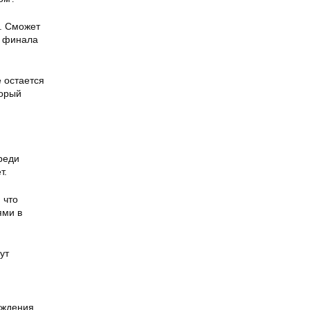
а. Сможет
о финала
е остается
торый
реди
т.
 что
ями в
ут
рждения