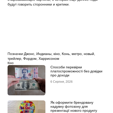
будут говорить сторонники и критики.
Позначки:
Джонс
,
Индианы
,
кіно
,
Конь
,
метро
,
новый
,
трейлер
,
Фордом
,
Харрисоном
Кіно
Способи перевірки
платоспроможності без довідки
про доходи
6 Серпня, 2026
Як оформити брендовану
надувну фотозону для
презентації нового продукту