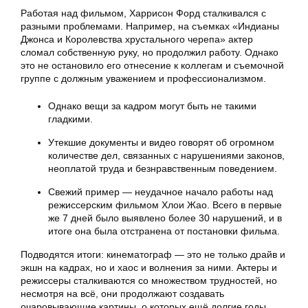
Работая над фильмом, Харрисон Форд сталкивался с
разными проблемами. Например, на съемках «Индианы
Джонса и Королевства хрустального черепа» актер
сломал собственную руку, но продолжил работу. Однако
это не остановило его отнесение к коллегам и съемочной
группе с должным уважением и профессионализмом.
Однако вещи за кадром могут быть не такими
гладкими.
Утекшие документы и видео говорят об огромном
количестве дел, связанных с нарушениями законов,
неоплатой труда и безнравственным поведением.
Свежий пример — неудачное начало работы над
режиссерским фильмом Хлои Жао. Всего в первые
же 7 дней было выявлено более 30 нарушений, и в
итоге она была отстранена от постановки фильма.
Подводятся итоги: кинематограф — это не только драйв и
экшн на кадрах, но и хаос и волнения за ними. Актеры и
режиссеры сталкиваются со множеством трудностей, но
несмотря на всё, они продолжают создавать
очаровывающие картины, о которых ещё долгие годы