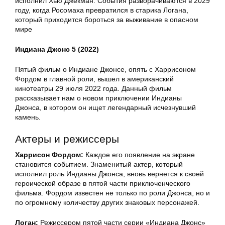
исполнил Хью Джекман. События разворачиваются в 2029
году, когда Росомаха превратился в старика Логана,
который приходится бороться за выживание в опасном
мире
Индиана Джонс 5 (2022)
Пятый фильм о Индиане Джонсе, опять с Харрисоном
Фордом в главной роли, вышел в американский
кинотеатры 29 июля 2022 года. Данный фильм
рассказывает нам о новом приключении Индианы
Джонса, в котором он ищет легендарный исчезнувший
камень.
Актеры и режиссеры
Харрисон Фордом:
Каждое его появление на экране
становится событием. Знаменитый актер, который
исполнил роль Индианы Джонса, вновь вернется к своей
героической образе в пятой части приключенческого
фильма. Фордом известен не только по роли Джонса, но и
по огромному количеству других знаковых персонажей.
Логан:
Режиссером пятой части серии «Индиана Джонс»