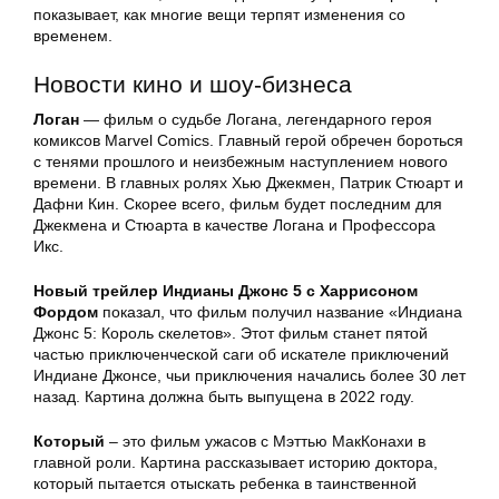
показывает, как многие вещи терпят изменения со
временем.
Новости кино и шоу-бизнеса
Логан
— фильм о судьбе Логана, легендарного героя
комиксов Marvel Comics. Главный герой обречен бороться
с тенями прошлого и неизбежным наступлением нового
времени. В главных ролях Хью Джекмен, Патрик Стюарт и
Дафни Кин. Скорее всего, фильм будет последним для
Джекмена и Стюарта в качестве Логана и Профессора
Икс.
Новый трейлер Индианы Джонс 5 с Харрисоном
Фордом
показал, что фильм получил название «Индиана
Джонс 5: Король скелетов». Этот фильм станет пятой
частью приключенческой саги об искателе приключений
Индиане Джонсе, чьи приключения начались более 30 лет
назад. Картина должна быть выпущена в 2022 году.
Который
– это фильм ужасов с Мэттью МакКонахи в
главной роли. Картина рассказывает историю доктора,
который пытается отыскать ребенка в таинственной