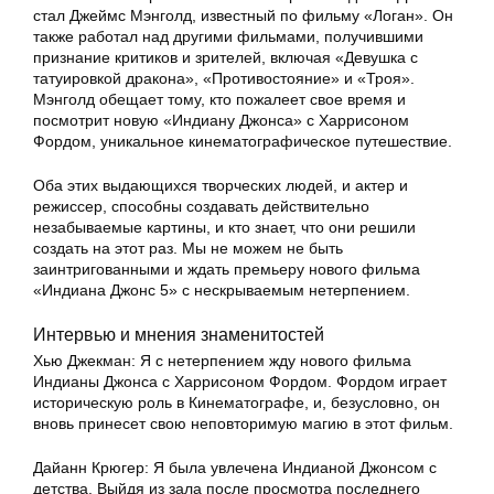
стал Джеймс Мэнголд, известный по фильму «Логан». Он
также работал над другими фильмами, получившими
признание критиков и зрителей, включая «Девушка с
татуировкой дракона», «Противостояние» и «Троя».
Мэнголд обещает тому, кто пожалеет свое время и
посмотрит новую «Индиану Джонса» с Харрисоном
Фордом, уникальное кинематографическое путешествие.
Оба этих выдающихся творческих людей, и актер и
режиссер, способны создавать действительно
незабываемые картины, и кто знает, что они решили
создать на этот раз. Мы не можем не быть
заинтригованными и ждать премьеру нового фильма
«Индиана Джонс 5» с нескрываемым нетерпением.
Интервью и мнения знаменитостей
Хью Джекман:
Я с нетерпением жду нового фильма
Индианы Джонса с Харрисоном Фордом. Фордом играет
историческую роль в Кинематографе, и, безусловно, он
вновь принесет свою неповторимую магию в этот фильм.
Дайанн Крюгер:
Я была увлечена Индианой Джонсом с
детства. Выйдя из зала после просмотра последнего