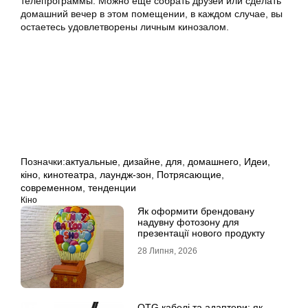
телепрограммы. Можно еще собрать друзей или сделать
домашний вечер в этом помещении, в каждом случае, вы
остаетесь удовлетворены личным кинозалом.
Позначки:
актуальные
,
дизайне
,
для
,
домашнего
,
Идеи
,
кіно
,
кинотеатра
,
лаундж-зон
,
Потрясающие
,
современном
,
тенденции
Кіно
Як оформити брендовану
надувну фотозону для
презентації нового продукту
28 Липня, 2026
OTG кабелі та адаптери: як