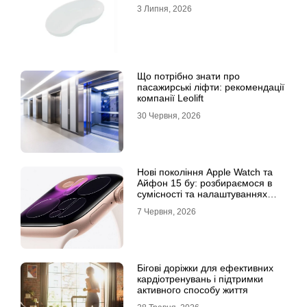
3 Липня, 2026
Що потрібно знати про
пасажирські ліфти: рекомендації
компанії Leolift
30 Червня, 2026
Нові покоління Apple Watch та
Айфон 15 бу: розбираємося в
сумісності та налаштуваннях
екосистеми
7 Червня, 2026
Бігові доріжки для ефективних
кардіотренувань і підтримки
активного способу життя