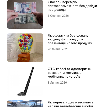
Способи перевірки
платоспроможності без довідки
про доходи
6 Серпня, 2026
Як оформити брендовану
надувну фотозону для
презентації нового продукту
28 Липня, 2026
OTG кабелі та адаптери: як
розширити можливості
мобільних пристроїв
8 Липня, 2026
Які переваги дає інвестиція в
надійні залізобетонні вироби