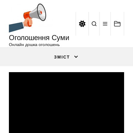
Оголошення
Перейти
Суми
до
вмісту
Оголошення Суми
Онлайн дошка оголошень
ЗМІСТ