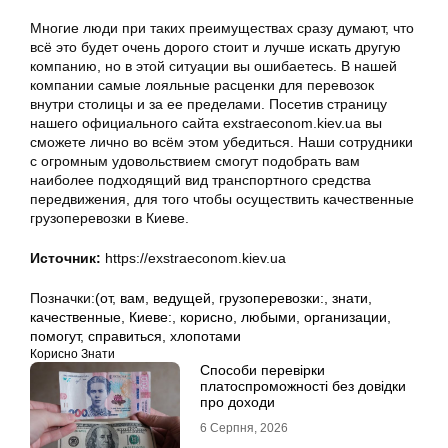
Многие люди при таких преимуществах сразу думают, что
всё это будет очень дорого стоит и лучше искать другую
компанию, но в этой ситуации вы ошибаетесь. В нашей
компании самые лояльные расценки для перевозок
внутри столицы и за ее пределами. Посетив страницу
нашего официального сайта exstraeconom.kiev.ua вы
сможете лично во всём этом убедиться. Наши сотрудники
с огромным удовольствием смогут подобрать вам
наиболее подходящий вид транспортного средства
передвижения, для того чтобы осуществить качественные
грузоперевозки в Киеве.
Источник:
https://exstraeconom.kiev.ua
Позначки:
(от
,
вам
,
ведущей
,
грузоперевозки:
,
знати
,
качественные
,
Киеве:
,
корисно
,
любыми
,
организации
,
помогут
,
справиться
,
хлопотами
Корисно Знати
Способи перевірки
платоспроможності без довідки
про доходи
6 Серпня, 2026