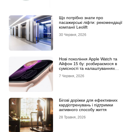
Що потрібно знати про
пасажирські ліфти: рекомендації
компанії Leolift
30 Червня, 2026
Нові покоління Apple Watch та
Айфон 15 бу: розбираємося в
сумісності та налаштуваннях
екосистеми
7 Червня, 2026
Бігові доріжки для ефективних
кардіотренувань і підтримки
активного способу життя
28 Травня, 2026