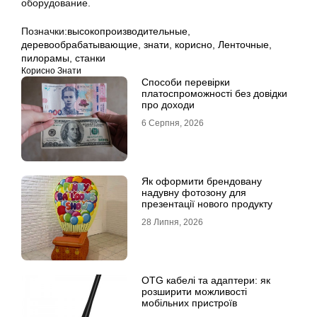
оборудование.
Позначки:
высокопроизводительные
,
деревообрабатывающие
,
знати
,
корисно
,
Ленточные
,
пилорамы
,
станки
Корисно Знати
Способи перевірки
платоспроможності без довідки
про доходи
6 Серпня, 2026
Як оформити брендовану
надувну фотозону для
презентації нового продукту
28 Липня, 2026
OTG кабелі та адаптери: як
розширити можливості
мобільних пристроїв