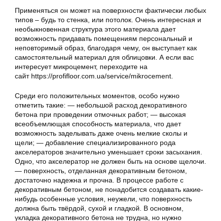
Применяться он может на поверхности фактически любых
типов – будь то стенка, или потолок. Очень интересная и
необыкновенная структура этого материала дает
возможность придавать помещениям персональный и
неповторимый образ, благодаря чему, он выступает как
самостоятельный материал для облицовки. А если вас
интересует микроцемент, переходите на
сайт https://profifloor.com.ua/service/mikrocement.
Среди его положительных моментов, особо нужно
отметить такие: — небольшой расход декоративного
бетона при проведении отмочных работ; — высокая
всеобъемлющая способность материала, что дает
возможность заделывать даже очень мелкие сколы и
щели; — добавление специализированного рода
акселераторов значительно уменьшает сроки засыхания.
Одно, что акселератор не должен быть на основе щелочи.
— поверхность, отделанная декоративным бетоном,
достаточно надежна и прочна. В процессе работе с
декоративным бетоном, не понадобится создавать какие-
нибудь особенные условия, неужели, что поверхность
должна быть твёрдой, сухой и гладкой. В основном,
укладка декоративного бетона не трудна, но нужно