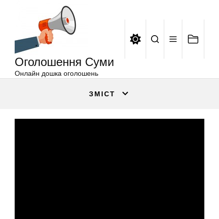
Оголошення
Перейти
Суми
до
вмісту
Оголошення Суми
Онлайн дошка оголошень
ЗМІСТ