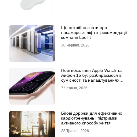
Що потрібно знати про
пасажирські ліфти: рекомендації
компанії Leolift
30 Червня, 2026
Нові покоління Apple Watch та
Айфон 15 бу: розбираємося в
сумісності та налаштуваннях
екосистеми
7 Червня, 2026
Бігові доріжки для ефективних
кардіотренувань і підтримки
активного способу життя
28 Травня, 2026