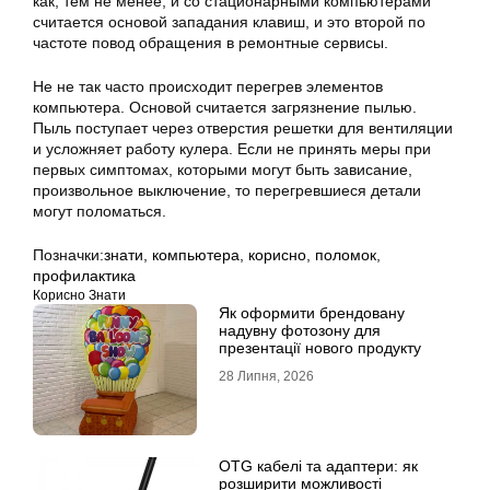
как, тем не менее, и со стационарными компьютерами
считается основой западания клавиш, и это второй по
частоте повод обращения в ремонтные сервисы.
Не не так часто происходит перегрев элементов
компьютера. Основой считается загрязнение пылью.
Пыль поступает через отверстия решетки для вентиляции
и усложняет работу кулера. Если не принять меры при
первых симптомах, которыми могут быть зависание,
произвольное выключение, то перегревшиеся детали
могут поломаться.
Позначки:
знати
,
компьютера
,
корисно
,
поломок
,
профилактика
Корисно Знати
Як оформити брендовану
надувну фотозону для
презентації нового продукту
28 Липня, 2026
OTG кабелі та адаптери: як
розширити можливості