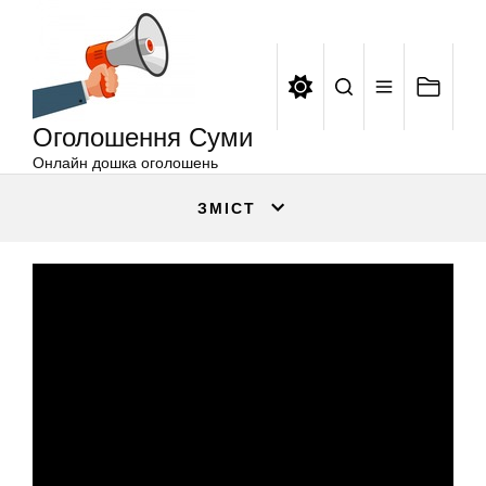
Оголошення
Перейти
Суми
до
вмісту
Оголошення Суми
Онлайн дошка оголошень
ЗМІСТ