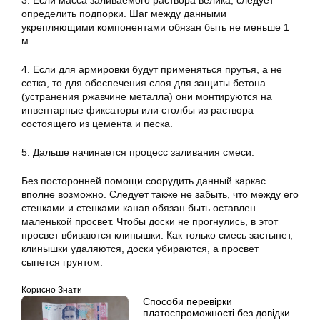
3. Если масса заливаемого раствора велика, следует
определить подпорки. Шаг между данными
укрепляющими компонентами обязан быть не меньше 1
м.
4. Если для армировки будут применяться прутья, а не
сетка, то для обеспечения слоя для защиты бетона
(устранения ржавчине металла) они монтируются на
инвентарные фиксаторы или столбы из раствора
состоящего из цемента и песка.
5. Дальше начинается процесс заливания смеси.
Без посторонней помощи соорудить данный каркас
вполне возможно. Следует также не забыть, что между его
стенками и стенками канав обязан быть оставлен
маленькой просвет. Чтобы доски не прогнулись, в этот
просвет вбиваются клинышки. Как только смесь застынет,
клинышки удаляются, доски убираются, а просвет
сыпется грунтом.
Корисно Знати
Способи перевірки
платоспроможності без довідки