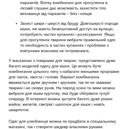
паразитів. Влітку комбінезон для прогулянок в
лісовій глушині дає можливість захистити тіло
вихованця від паразитів – бліх і кліщів.
Захист шкіри і шерсті від бруду. Довгошерсті породи
кішок, які мають безкоштовний доступ на вулицю,
потребують частих купаннях і розчісування. Якщо
для прогулянок тварини вибрати правильний одяг,
то необхідність в частих купаннях і проблеми з
ковтунами власника не потривожать.
У магазинах з товарами для тварин, представлено дуже
багато моделей одягу для кішок. Це можуть бути
комбінезони цільного типу з набагато меншими прорізами
для лапок, хвоста і голови. Варіант комбінезона
вважається дуже зручним і зручним, так як не заважає
тварині і не сковує рухів. На період осені та зими можна
вибрати для кішки курточку, яка буде обігрівати тулуб
спереду. В інтернеті можна зустріти багато дуже різних
майок, жилетів, светрів і шапочок для кішок і навіть
шкарпеток.
Одяг для улюбленця можна як придбати в спеціальному
магазині, так і створити шедевр власними руками.