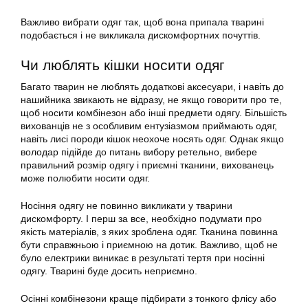
Важливо вибрати одяг так, щоб вона припала тварині
подобається і не викликала дискомфортних почуттів.
Чи люблять кішки носити одяг
Багато тварин не люблять додаткові аксесуари, і навіть до
нашийника звикають не відразу, не якщо говорити про те,
щоб носити комбінезон або інші предмети одягу. Більшість
вихованців не з особливим ентузіазмом приймають одяг,
навіть лисі породи кішок неохоче носять одяг. Однак якщо
володар підійде до питань вибору ретельно, вибере
правильний розмір одягу і приємні тканини, вихованець
може полюбити носити одяг.
Носіння одягу не повинно викликати у тварини
дискомфорту. І перш за все, необхідно подумати про
якість матеріалів, з яких зроблена одяг. Тканина повинна
бути справжньою і приємною на дотик. Важливо, щоб не
було електрики виникає в результаті тертя при носінні
одягу. Тварині буде досить неприємно.
Осінні комбінезони краще підбирати з тонкого флісу або