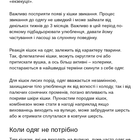
«екзекуції».
Важливо посприяти появі у кішки звикання. Процес
звикання до одягу не швидкий і може займати від
декількох тижнів до 3 місяців. Важливо в цей період по-
всякому підбадьорювати улюбленця, давати йому
частування і ласощі за слухняну поведінку.
Реакція кішок на одяг, залежить від характеру тварини.
Так, флегматичні кішки, можуть округляти очі або
притискати вушка, а ось більш активні – холерики,
постараються в найшвидші терміни скинути з себе одяг.
Для кішок лисих порід, одяг вважається незамінною,
захищаючи тіло улюбленця як від вогкості і холоду, так і від
палючих сонячних променів, погано впливають на
покриви шкіри кішки. Пухнастим породам кішок,
комбінезон може стати в нагоді наприклад якщо
вихованець виходить на вулицю, може забруднити шерсть
або ж отримати сплуталася в ковтуни шерсть.
Коли одяг не потрібно
Тим кішкам, які не виходять на вулицю, дуже часто одяг не