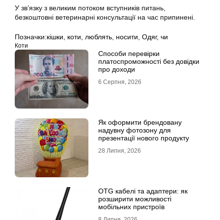
У зв’язку з великим потоком вступників питань,
безкоштовні ветеринарні консультації на час припинені.
Позначки:
кішки
,
коти
,
люблять
,
носити
,
Одяг
,
чи
Коти
Способи перевірки
платоспроможності без довідки
про доходи
6 Серпня, 2026
Як оформити брендовану
надувну фотозону для
презентації нового продукту
28 Липня, 2026
OTG кабелі та адаптери: як
розширити можливості
мобільних пристроїв
8 Липня, 2026