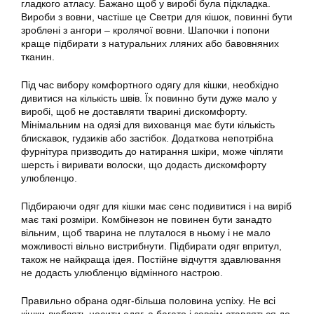
гладкого атласу. Бажано щоб у виробі була підкладка.
Вироби з вовни, частіше це Светри для кішок, повинні бути
зроблені з ангори – кролячої вовни. Шапочки і попони
краще підбирати з натуральних лляних або бавовняних
тканин.
Під час вибору комфортного одягу для кішки, необхідно
дивитися на кількість швів. Їх повинно бути дуже мало у
виробі, щоб не доставляти тварині дискомфорту.
Мінімальним на одязі для вихованця має бути кількість
блискавок, гудзиків або застібок. Додаткова непотрібна
фурнітура призводить до натирання шкіри, може чіпляти
шерсть і виривати волоски, що додасть дискомфорту
улюбленцю.
Підбираючи одяг для кішки має сенс подивитися і на виріб
має такі розміри. Комбінезон не повинен бути занадто
вільним, щоб тварина не плуталося в ньому і не мало
можливості вільно вистрибнути. Підбирати одяг впритул,
також не найкраща ідея. Постійне відчуття здавлювання
не додасть улюбленцю відмінного настрою.
Правильно обрана одяг-більша половина успіху. Не всі