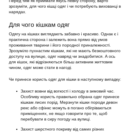
Перед тим як приймати якусь певну сторону, варто
зрозуміти, для чого кішці одяг і чи потребують вихованці в
нарядах.
Для чого кішкам одяг
Одягу на кішках виглядають забавно і красиво. Однак є і
практична сторона і залежить вона прямо від умов
проживання тварини і його породної приналежності.
Зрозуміло пухнастим кішкам, які не мають безкоштовного
доступу на вулицю, одяг навряд чи знадобитися. А ось
для кішок, які відрізняються більш активним життєвим
чином, одяг може стати в нагоді.
Чи принесе користь одяг для кішки в наступному випадку:
Захист вовни від вогкості і холоду в зимовий час.
Особливу користь правильно обрана одяг принесе
кішкам лисих порід. Мерзнути кішки породи девон
рекс або сфінкс можуть в погано обігріваються
приміщеннях, не якщо говорити про те, щоб
перебувати в сиру погоду на вулиці.
Захист шерстного покриву від самих різних