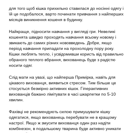
для того щоб кішка прихильно ставилася до носінні одягу і
їй це подобалося, варто починати привчання з найперших
місяців виникнення кошеня в будинку.
Найкраще, підносити навчання у вигляді гри. Невеликі
кошенята швидко проходять навчання всьому новому і
звикають до самих різних нововведень. Добре, якщо
період навчання припадати на прохолодну пору року.
Кішки люблять тепло, і усвідомивши користь від правильно
обраного теплого вбрання, вихованець буде з радістю
носити одяг.
Слід мати на увазі, що найперша Примірка, навіть для
цікавого вихованця, виявиться стресом. Тим більше це
стосується безмірно активних кішок. Гіперактивних
вихованців бажано лімітувати в часі шкарпетки по 5-10
хвилин.
Фахівці не рекомендують силою примушувати кішку
одягатися, якщо вихованець перебувати не в кращому
настрої. Якщо ж змусити вихованця один раз надіти
комбінезон, в подальшому тварина буде активно уникати