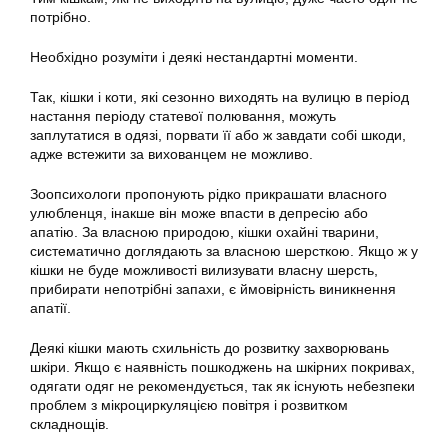
потрібно.
Необхідно розуміти і деякі нестандартні моменти.
Так, кішки і коти, які сезонно виходять на вулицю в період
настання періоду статевої полювання, можуть
заплутатися в одязі, порвати її або ж завдати собі шкоди,
адже встежити за вихованцем не можливо.
Зоопсихологи пропонують рідко прикрашати власного
улюбленця, інакше він може впасти в депресію або
апатію. За власною природою, кішки охайні тварини,
систематично доглядають за власною шерсткою. Якщо ж у
кішки не буде можливості вилизувати власну шерсть,
прибирати непотрібні запахи, є ймовірність виникнення
апатії.
Деякі кішки мають схильність до розвитку захворювань
шкіри. Якщо є наявність пошкоджень на шкірних покривах,
одягати одяг не рекомендується, так як існують небезпеки
проблем з мікроциркуляцією повітря і розвитком
складнощів.