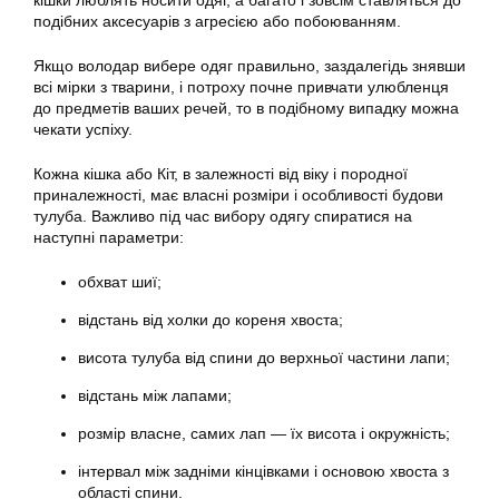
кішки люблять носити одяг, а багато і зовсім ставляться до
подібних аксесуарів з агресією або побоюванням.
Якщо володар вибере одяг правильно, заздалегідь знявши
всі мірки з тварини, і потроху почне привчати улюбленця
до предметів ваших речей, то в подібному випадку можна
чекати успіху.
Кожна кішка або Кіт, в залежності від віку і породної
приналежності, має власні розміри і особливості будови
тулуба. Важливо під час вибору одягу спиратися на
наступні параметри:
обхват шиї;
відстань від холки до кореня хвоста;
висота тулуба від спини до верхньої частини лапи;
відстань між лапами;
розмір власне, самих лап — їх висота і окружність;
інтервал між задніми кінцівками і основою хвоста з
області спини.