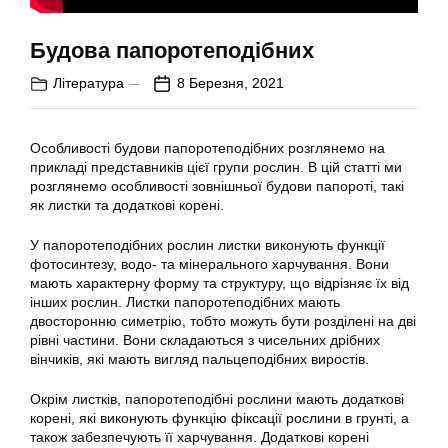
Будова папоротеподібних
Література
8 Березня, 2021
Особливості будови папоротеподібних розглянемо на
прикладі представників цієї групи рослин. В цій статті ми
розглянемо особливості зовнішньої будови папороті, такі
як листки та додаткові корені.
У папоротеподібних рослин листки виконують функції
фотосинтезу, водо- та мінерального харчування. Вони
мають характерну форму та структуру, що відрізняє їх від
інших рослин. Листки папоротеподібних мають
двосторонню симетрію, тобто можуть бути розділені на дві
рівні частини. Вони складаються з чисельних дрібних
вінчиків, які мають вигляд пальцеподібних виростів.
Окрім листків, папоротеподібні рослини мають додаткові
корені, які виконують функцію фіксації рослини в грунті, а
також забезпечують її харчування. Додаткові корені