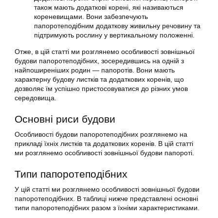
також мають додаткові корені, які називаються
кореневищами. Вони забезпечують
папоротеподібним додаткову живильну речовину та
підтримують рослину у вертикальному положенні.
Отже, в цій статті ми розглянемо особливості зовнішньої
будови папоротеподібних, зосередившись на одній з
найпоширеніших родин — папоротів. Вони мають
характерну будову листків та додаткових коренів, що
дозволяє їм успішно пристосовуватися до різних умов
середовища.
Основні риси будови
Особливості будови папоротеподібних розглянемо на
прикладі їхніх листків та додаткових коренів. В цій статті
ми розглянемо особливості зовнішньої будови папороті.
Типи папоротеподібних
У цій статті ми розглянемо особливості зовнішньої будови
папоротеподібних. В таблиці нижче представлені основні
типи папоротеподібних разом з їхніми характеристиками.