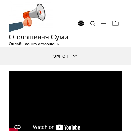
Оголошення
Перейти
Суми
до
вмісту
Оголошення Суми
Онлайн дошка оголошень
ЗМІСТ