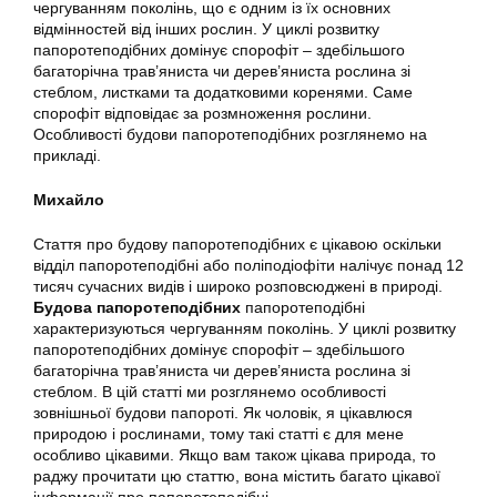
чергуванням поколінь, що є одним із їх основних
відмінностей від інших рослин. У циклі розвитку
папоротеподібних домінує спорофіт – здебільшого
багаторічна трав’яниста чи дерев’яниста рослина зі
стеблом, листками та додатковими коренями. Саме
спорофіт відповідає за розмноження рослини.
Особливості будови папоротеподібних розглянемо на
прикладі.
Михайло
Стаття про будову папоротеподібних є цікавою оскільки
відділ папоротеподібні або поліподіофіти налічує понад 12
тисяч сучасних видів і широко розповсюджені в природі.
Будова папоротеподібних
папоротеподібні
характеризуються чергуванням поколінь. У циклі розвитку
папоротеподібних домінує спорофіт – здебільшого
багаторічна трав’яниста чи дерев’яниста рослина зі
стеблом. В цій статті ми розглянемо особливості
зовнішньої будови папороті. Як чоловік, я цікавлюся
природою і рослинами, тому такі статті є для мене
особливо цікавими. Якщо вам також цікава природа, то
раджу прочитати цю статтю, вона містить багато цікавої