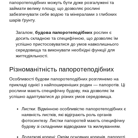
папоротеподібних можуть бути дуже розгалужені та
займати велику площу, що дозволяє рослині
забезпечувати себе водою та мінералами з глибоких
шарів ґрунту.
Загалом,
будова папоротеподібних
рослин є
досить складною та специфічною, що дозволяє їм
успішно пристосовуватися до умов навколишнього
середовища та виконувати необхідні функції для
життєдіяльності.
Різноманітність папоротеподібних
Особливості будови папоротеподібних розглянемо на
прикладі однієї з найпоширеніших родин — папоротів. Ці
рослини мають специфічну будову, яка дозволяє їм
успішно адаптуватися до різних умов середовища.
Листки: Відмінною особливістю папоротеподібних є
наявність листків, які відіграють роль органів
фотосинтезу. Листки папоротей мають специфічну
будову зі складними відводками та жилкуванням.
Додаткові корені: Окрім основних коренів, папороті