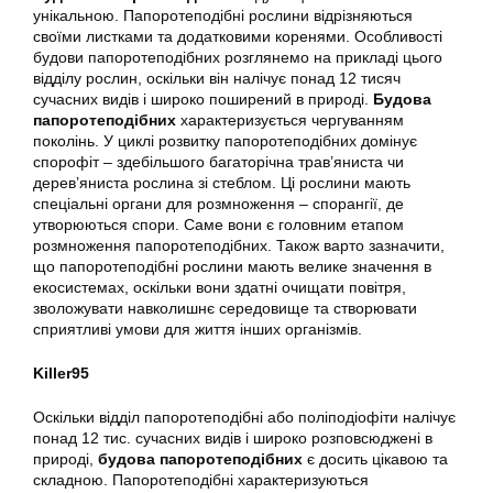
унікальною. Папоротеподібні рослини відрізняються
своїми листками та додатковими коренями. Особливості
будови папоротеподібних розглянемо на прикладі цього
відділу рослин, оскільки він налічує понад 12 тисяч
сучасних видів і широко поширений в природі.
Будова
папоротеподібних
характеризується чергуванням
поколінь. У циклі розвитку папоротеподібних домінує
спорофіт – здебільшого багаторічна трав’яниста чи
дерев’яниста рослина зі стеблом. Ці рослини мають
спеціальні органи для розмноження – спорангії, де
утворюються спори. Саме вони є головним етапом
розмноження папоротеподібних. Також варто зазначити,
що папоротеподібні рослини мають велике значення в
екосистемах, оскільки вони здатні очищати повітря,
зволожувати навколишнє середовище та створювати
сприятливі умови для життя інших організмів.
Killer95
Оскільки відділ папоротеподібні або поліподіофіти налічує
понад 12 тис. сучасних видів і широко розповсюджені в
природі,
будова папоротеподібних
є досить цікавою та
складною. Папоротеподібні характеризуються