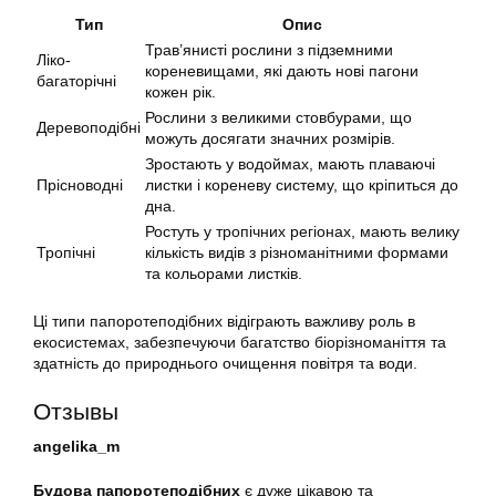
Тип
Опис
Трав’янисті рослини з підземними
Ліко-
кореневищами, які дають нові пагони
багаторічні
кожен рік.
Рослини з великими стовбурами, що
Деревоподібні
можуть досягати значних розмірів.
Зростають у водоймах, мають плаваючі
Прісноводні
листки і кореневу систему, що кріпиться до
дна.
Ростуть у тропічних регіонах, мають велику
Тропічні
кількість видів з різноманітними формами
та кольорами листків.
Ці типи папоротеподібних відіграють важливу роль в
екосистемах, забезпечуючи багатство біорізноманіття та
здатність до природнього очищення повітря та води.
Отзывы
angelika_m
Будова папоротеподібних
є дуже цікавою та