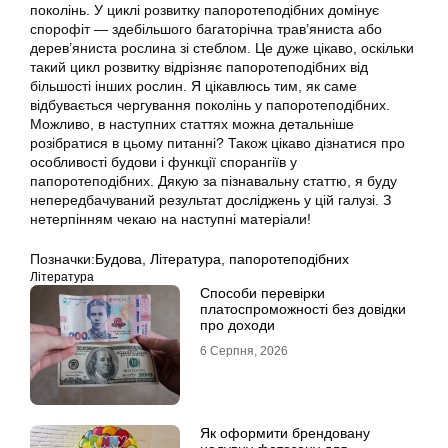
поколінь. У циклі розвитку папоротеподібних домінує
спорофіт — здебільшого багаторічна трав’яниста або
дерев’яниста рослина зі стеблом. Це дуже цікаво, оскільки
такий цикл розвитку відрізняє папоротеподібних від
більшості інших рослин. Я цікавлюсь тим, як саме
відбувається чергування поколінь у папоротеподібних.
Можливо, в наступних статтях можна детальніше
розібратися в цьому питанні? Також цікаво дізнатися про
особливості будови і функції спорангіїв у
папоротеподібних. Дякую за пізнавальну статтю, я буду
непередбачуваний результат досліджень у цій галузі. З
нетерпінням чекаю на наступні матеріали!
Позначки:
Будова
,
Література
,
папоротеподібних
Література
Способи перевірки
платоспроможності без довідки
про доходи
6 Серпня, 2026
Як оформити брендовану