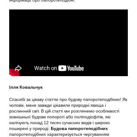
інформації про папоротеподібні.
Ілля Ковальчук
Спасибі за цікаву статтю про будову папоротеподібних! Як
чоловік, мене завжди цікавили природні явища і
рослинний світ. В цій статті ми розглянемо особливості
зовнішньої будови попороті або поліподіофітів, які
налічують понад 12 тисяч сучасних видів і широко
поширені у природі.
Будова папоротеподібних
папоротеподібних характеризується чергуванням