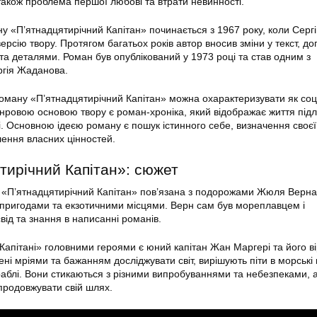
також проблема першої любові та втрати невинності.
ну «П’ятнадцятирічний Капітан» починається з 1967 року, коли Серг
рсію твору. Протягом багатьох років автор вносив зміни у текст, 
та деталями. Роман був опублікований у 1973 році та став одним з
ргія Жаданова.
оману «П’ятнадцятирічний Капітан» можна охарактеризувати як соц
нровою основою твору є роман-хроніка, який відображає життя підлі
і. Основною ідеєю роману є пошук істинного себе, визначення своєї
лення власних цінностей.
тирічний Капітан»: сюжет
у «П’ятнадцятирічний Капітан» пов’язана з подорожами Жюля Верна
пригодами та екзотичними місцями. Верн сам був мореплавцем і
від та знання в написанні романів.
апітані» головними героями є юний капітан Жан Маргері та його вір
ні мріями та бажанням досліджувати світ, вирішують піти в морські
аблі. Вони стикаються з різними випробуваннями та небезпеками, 
продовжувати свій шлях.