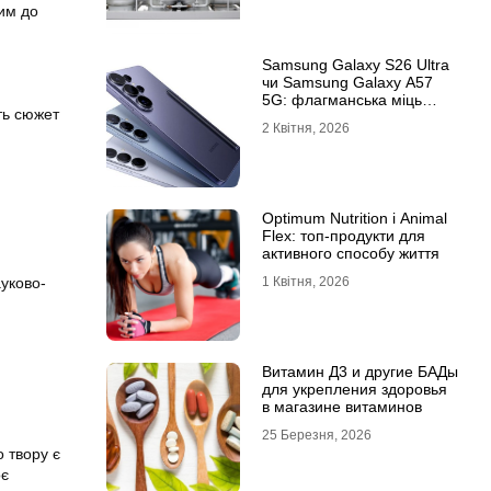
вим до
Samsung Galaxy S26 Ultra
чи Samsung Galaxy A57
5G: флагманська міць
ть сюжет
проти доступності
2 Квітня, 2026
Optimum Nutrition і Animal
Flex: топ-продукти для
активного способу життя
уково-
1 Квітня, 2026
Витамин Д3 и другие БАДы
для укрепления здоровья
в магазине витаминов
,
25 Березня, 2026
 твору є
оє