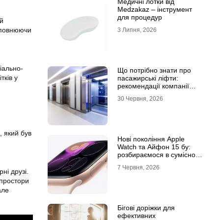
Медичні лотки від
Medzakaz – інструмент
для процедур
ій
доповнюючи
3 Липня, 2026
іально-
Що потрібно знати про
тків у
пасажирські ліфти:
рекомендації компанії
Leolift
30 Червня, 2026
, який був
Нові покоління Apple
Watch та Айфон 15 бу:
розбираємося в сумісності
та налаштуваннях
7 Червня, 2026
екосистеми
ні друзі.
 простори
але
Бігові доріжки для
ефективних