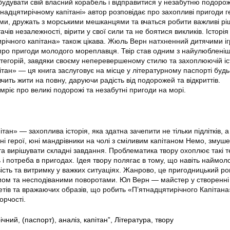
будувати свій власний корабель і відправитися у незабутню подоро
надцятирічному капітані» автор розповідає про захопливі пригоди ге
ми, дружать з морськими мешканцями та вчаться робити важливі рі
чів незалежності, вірити у свої сили та не боятися викликів. Історія
річного капітана» також цікава. Жюль Верн натхненний дитячими і
є про пригоди молодого мореплавця. Твір став одним з найулюблені
категорій, завдяки своєму неперевершеному стилю та захоплюючій іст
тан» — ця книга заслуговує на місце у літературному паспорті будь
вчить жити на повну, даруючи радість від подорожей та відкриттів.
 мріє про великі подорожі та незабутні пригоди на морі.
тан» — захоплива історія, яка здатна зачепити не тільки підлітків, а
ні герої, юні мандрівники на чолі з сміливим капітаном Немо, змуше
та вирішувати складні завдання. Проблематика твору охоплює такі т
ть і потреба в пригодах. Ідея твору полягає в тому, що навіть наймол
ість та витримку у важких ситуаціях. Жанрово, це пригодницький ро
змом та несподіваними поворотами. Юл Верн — майстер у створенні
ів та вражаючих образів, що робить «П’ятнадцятирічного Капітана
рчості.
ічний
,
(паспорт)
,
аналіз
,
капітан”
,
Література
,
твору