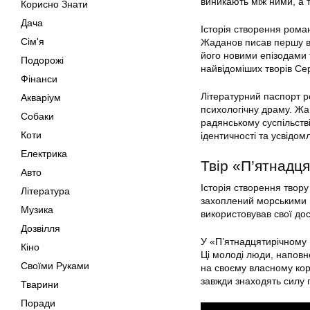
виникають між ними, а 
Корисно Знати
Дача
Історія створення рома
Сім'я
Жаданов писав першу ве
його новими епізодами 
Подорожі
найвідоміших творів Се
Фінанси
Літературний паспорт р
Акваріум
психологічну драму. Жа
Собаки
радянському суспільств
Коти
ідентичності та усвідом
Електрика
Твір «П’ятнадця
Авто
Історія створення твор
Література
захоплений морськими 
Музика
використовував свої дос
Дозвілля
У «П’ятнадцятирічному К
Кіно
Ці молоді люди, наповне
Своїми Руками
на своєму власному кор
завжди знаходять силу 
Тварини
Поради