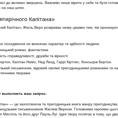
нціал до великих звершень. Важливо лише вірити у себе та бути гото
ає на наш шлях.
ятирічного Капітана»
чний Капітан» Жюль Верн розкриває низку цікавих тем, які пронизую
нє походження не визначає характер та здібності людини.
ницький роман, фантастика.
сть справедливості, дружби та вірності.
Мертон, Капітан Немо, Нед Ленд, Гаррі Кіртлес, Консьєрж Бертон.
зький письменник, відомий своїми пригодницькими романами та на
тичними творами.
гу выполнить ваш запрос.
ітан» — це захоплююча та пригодницька книга жанру пригодництва
нцузьким письменником Жюлем Верном. Головними героями цього
п Меспіль та його друг Пауль-Луї. Ідея твору полягає в тому, що дв