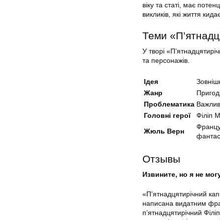
віку та статі, має поте
викликів, які життя кид
Теми «П’ятнадц
У творі «П’ятнадцятирі
та персонажів.
Ідея
Зовніш
Жанр
Пригод
Проблематика
Важливі
Головні герої
Філіп 
Францу
Жюль Верн
фантас
Отзывы
Извините, но я не мо
«П’ятнадцятирічний кап
написана видатним фра
п’ятнадцятирічний Філіп