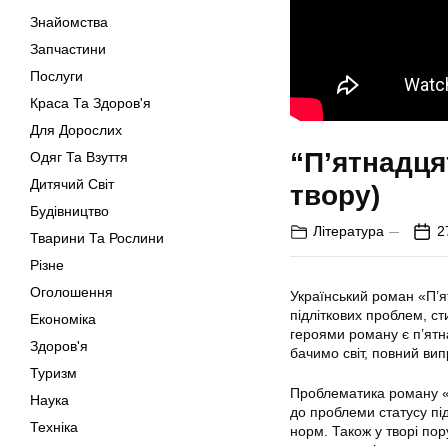
Знайомства
Запчастини
Послуги
Краса Та Здоров'я
Для Дорослих
“П’ятнадця
Одяг Та Взуття
Дитячий Світ
твору)
Будівництво
Література
2
Тварини Та Рослини
Різне
Оголошення
Український роман «П’я
підліткових проблем, ст
Економіка
героями роману є п’ятна
Здоров'я
бачимо світ, повний вип
Туризм
Проблематика роману «
Наука
до проблеми статусу пі
Техніка
норм. Також у творі пор