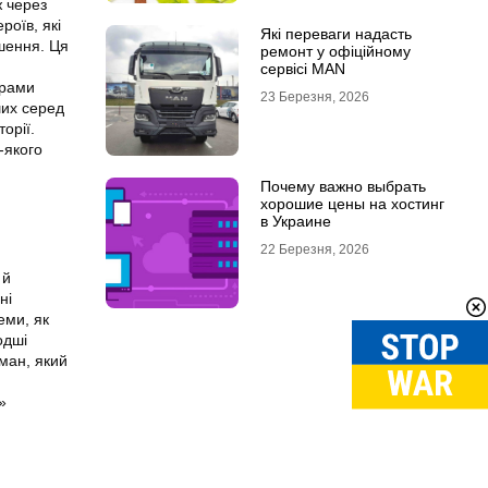
ж через
роїв, які
Які переваги надасть
шення. Ця
ремонт у офіційному
сервісі MAN
грами
23 Березня, 2026
ших серед
орії.
-якого
Почему важно выбрать
хорошие цены на хостинг
в Украине
22 Березня, 2026
 й
ні
еми, як
одші
ман, який
»