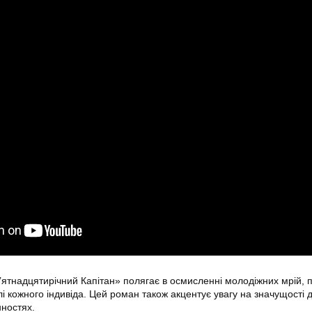
ятнадцятирічний Капітан» полягає в осмисленні молодіжних мрій, 
долі кожного індивіда. Цей роман також акцентує увагу на значущості 
нностях.