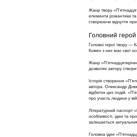
Жанр твору «П’ятнадцят
елементи романтики та 
створюючи відчуття при
Головний герой
Головні герої твору — К
Кожен з них має свої ос
Жанр «П’ятнадцятирічно
дозволяє автору створит
Історія створення «П’я
автора. Олександр Довж
відбиток цих подій. «П’
про участь людини у війн
Літературний паспорт «
особливості, ідеи та пр
залишається актуальним 
Головна ідея «П’ятнадц