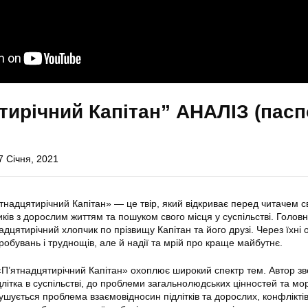
тирічний Капітан” АНАЛІЗ (пасп
7 Січня, 2021
тнадцятирічний Капітан» — це твір, який відкриває перед читачем св
иків з дорослим життям та пошуком свого місця у суспільстві. Голов
дцятирічний хлопчик по прізвищу Капітан та його друзі. Через їхні 
робувань і труднощів, але й надії та мрій про краще майбутнє.
П’ятнадцятирічний Капітан» охоплює широкий спектр тем. Автор зв
длітка в суспільстві, до проблеми загальнолюдських цінностей та м
ушується проблема взаємовідносин підлітків та дорослих, конфліктів,