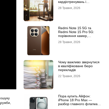
кардіотренувань і
підтримки активного
28 Травня, 2026
способу життя
Redmi Note 15 5G та
Redmi Note 15 Pro 5G:
порівняння камер,
автономності та
28 Травня, 2026
продуктивності
Чому важливо звернутися
в кваліфіковане бюро
перекладів
22 Травня, 2026
Пора купить Айфон:
пошуку
iPhone 18 Pro Max —
дружби,
разбор главного флагмана
современности