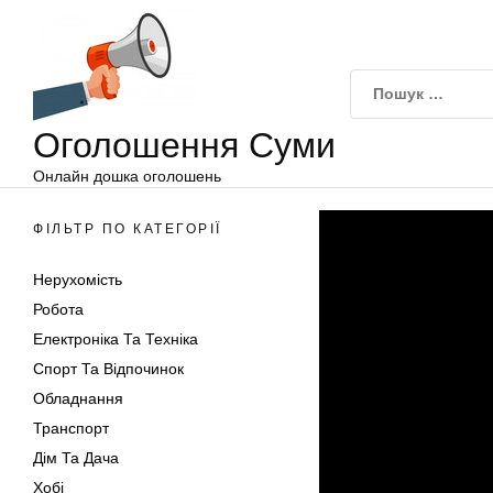
Оголошення
Перейти
Суми
до
вмісту
Оголошення Суми
Онлайн дошка оголошень
ФІЛЬТР ПО КАТЕГОРІЇ
Нерухомість
Робота
Електроніка Та Техніка
Спорт Та Відпочинок
Обладнання
Транспорт
Дім Та Дача
Хобі