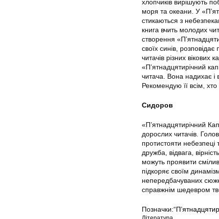
хлопчиків вирішують по
моря та океани. У «П’ят
стикаються з небезпека
книга вчить молодих чита
створення «П’ятнадцяти
своїх синів, розповіда
читачів різних вікових 
«П’ятнадцятирічний капі
читача. Вона надихає і 
Рекомендую її всім, хто
Сидоров
«П’ятнадцятирічний Капі
дорослих читачів. Голов
протистояти небезпеці 
дружба, відвага, вірніс
можуть проявити смілив
підкоряє своїм динамі
непередбачуваних сюжет
справжнім шедевром тво
Позначки:
“П’ятнадцятир
Література