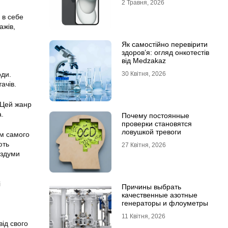
2 Травня, 2026
 в себе
ажів,
Як самостійно перевірити
здоров’я: огляд онкотестів
від Medzakaz
оди.
30 Квітня, 2026
ачів.
 Цей жанр
а.
Почему постоянные
проверки становятся
ловушкой тревоги
ом самого
ють
27 Квітня, 2026
оздуми
і
Причины выбрать
качественные азотные
генераторы и флоуметры
11 Квітня, 2026
ід свого