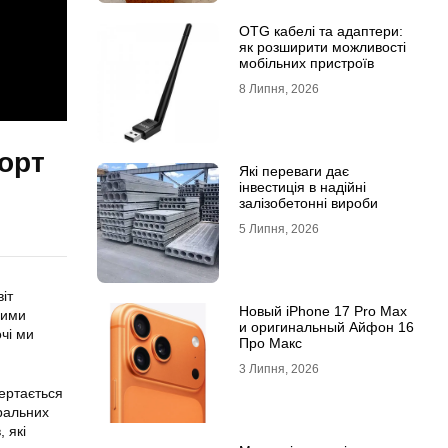
OTG кабелі та адаптери:
як розширити можливості
мобільних пристроїв
8 Липня, 2026
орт
Які переваги дає
інвестиція в надійні
залізобетонні вироби
5 Липня, 2026
іт
Новый iPhone 17 Pro Max
ними
и оригинальный Айфон 16
очі ми
Про Макс
3 Липня, 2026
ертається
оральних
 які