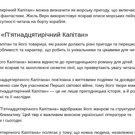
ирічний Капітан» можна визначити як морську пригоду, що включає
фантастики. Жюль Верн використовує яскраві описи морських пейз
сутності читача на борту корабля.
 «П’ятнадцятирічний Капітан»
апітан та його товариші, які разом долають різні пригоди та перешк
обливості та характер, що робить їх унікальними та цікавими для чит
го Капітана» можна віднести до пригодницького роману для дітей.
и яскраві та захоплюючі сюжетні лінії, що привертають увагу читач
тнадцятирічного Капітана» пов’язана з життєвими подіями та досвід
енко сам був учасником Першої світової війни, тому його твори ма
ятнадцятирічний Капітан» — це не лише пригодницька історія, а й р
і та її наслідки.
П’ятнадцятирічного Капітана» відображає його жанрові та структурн
облематику. Цей твір є важливим внеском української літератури та
і сьогодні.
ятирічного Капітана» полягає у тому, що кожна людина, незалежно в