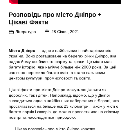
Розповідь про місто Дніпро +
Цікаві Факти
Література
28 Січня, 2021
Місто Дніпро
— одне з найбільших і найстаріших міст
України. Воно розташоване на берегах річки Дніпро, яка
надає йому особливого шарму та краси. Це місто має
багату історію, яка налічує більше ніж 2000 років. За цей
час воно пережило багато змін та стало важливим
центром культури, промисловості та освіти.
Цікаві факти про місто Дніпро
можуть зацікавити як
дорослих, так і дітей. Наприклад, відомо, що у Дніпрі
знаходиться одна з найбільших набережних в Європі, яка
простягається на більше ніж 23 кілометри. Також у місті є
багато парків і скверів, де можна провести час на свіжому
повітрі та насолодитися природою.
Цікава розповідь про місто Дніпро коротко