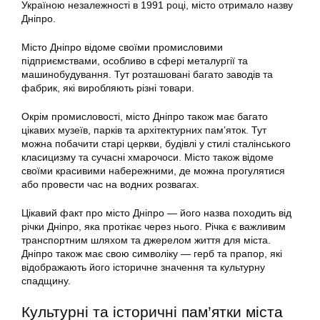
Україною незалежності в 1991 році, місто отримало назву
Дніпро.
Місто Дніпро відоме своїми промисловими
підприємствами, особливо в сфері металургії та
машинобудування. Тут розташовані багато заводів та
фабрик, які виробляють різні товари.
Окрім промисловості, місто Дніпро також має багато
цікавих музеїв, парків та архітектурних пам’яток. Тут
можна побачити старі церкви, будівлі у стилі сталінського
класицизму та сучасні хмарочоси. Місто також відоме
своїми красивими набережними, де можна прогулятися
або провести час на водних розвагах.
Цікавий факт про місто Дніпро — його назва походить від
річки Дніпро, яка протікає через нього. Річка є важливим
транспортним шляхом та джерелом життя для міста.
Дніпро також має свою символіку — герб та прапор, які
відображають його історичне значення та культурну
спадщину.
Культурні та історичні пам’ятки міста