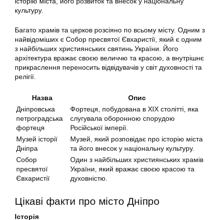
історію міста, його розвиток та внесок у національну
культуру.
Багато храмів та церков розсіяно по всьому місту. Одним з
найвідоміших є Собор пресвятої Євхаристії, який є одним
з найбільших християнських святинь України. Його
архітектура вражає своєю величчю та красою, а внутрішнє
прикраслення переносить відвідувачів у світ духовності та
релігії.
Назва
Опис
Дніпровська
Фортеця, побудована в XIX столітті, яка
петроградська
слугувала оборонною спорудою
фортеця
Російської імперії.
Музей історії
Музей, який розповідає про історію міста
Дніпра
та його внесок у національну культуру.
Собор
Один з найбільших християнських храмів
пресвятої
України, який вражає своєю красою та
Євхаристії
духовністю.
Цікаві факти про місто Дніпро
Історія