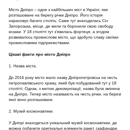
Місто Дніпро – одне з найбільших міст в Україні, яке
розташоване на берегу річки Дніпро. Його історія
нараховує багато століть. Саме тут знаходилась Січ
Запорозька, місце, де жили та боронили свою свободу
козаки. У 18 столітті тут з’явилась фортеця, а згодом
розвивалось промислове місто, що здобуло славу своїми
промисловими підприємствами.
Цікаві факти про місто Дніпро
1. Назва міста.
До 2016 року місто мало назву Дніпропетровськ на честь
петропавлівського храму, який був побудований тут у 18
столітті. Однак, з метою декомунізації, назва була змінена
на Дніпро. Тепер місто називають на честь річки, на березі
якої воно розташоване.
2. Музей космонавтики.
У Дніпрі знаходиться унікальний музей космонавтики, де
можна побачити оригінальні елементи ракет, скафандри,