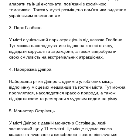
апарати та інші експонати, пов’язані з космічною
тематикою. Також у музеї розміщено пам’ятники видатним
українським космонавтам.
3. Парк Глобино.
У місті є унікальний парк атракціонів під назвою Глобино.
Тут можна насолоджуватися їздою на колесі огляду,
відвідати каруселі та атракціони, а також випробувати
свою сміливість на екстремальних атракціонах.
4. Набережна Дніпра.
Набережна річки Дніпро є одним з улюблених місць
відпочинку місцевих мешканців та гостей міста. Тут можна
прогулятися, насолодитися красою природи, а також
відвідати кафе та ресторани з чудовим видом на річку.
5. Монастир Острівець.
У місті Дніпро є давній монастир Острівець, який
заснований ще у 11 столітті. Це місце відоме своєю
красою та духовною атмосферою, і часто відвідується