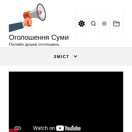
Оголошення
Перейти
Суми
до
вмісту
Оголошення Суми
Онлайн дошка оголошень
ЗМІСТ