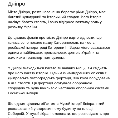
Дніпро
Місто Дніпро, розташоване на берегах річки Дніпро, має
багатий культурний та історичний спадок. Його історія
налічує багато століть, і воно відіграло важливу роль у
розвитку України.
До цікавих фактів про місто Дніпро варто віднести, що
колись воно носило назву Катеринослав, на честь
російської імператриці Катерини II. Зараз місто вважається
одним з найбільших промислових центрів України та
важливим транспортним вузлом.
У Дніпрі знаходиться багато визначних місць, які свідчать
про його багату історію. Одним із найвідоміших об’єктів є
Дніпровська петроградська фортеця, яка була побудована
в XIX столітті. Ця фортеця слугувала оборонною
спорудою та була важливою частиною оборонної системи
Російської імперії.
Ще одним цікавим об’єктом є Музей історії Дніпра, який
розташований у старовинному будинку на площі
Соборній. У музеї зібрані експонати, що розповідають про