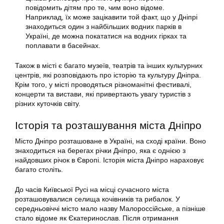
повідомить дітям про те, чим воно відоме.
Наприклад, їх може зацікавити той факт, що у Дніпрі
знаходиться один з найбільших водних парків в
Україні, де можна покататися на водних гірках та
поплавати в басейнах.
Також в місті є багато музеїв, театрів та інших культурних
центрів, які розповідають про історію та культуру Дніпра.
Крім того, у місті проводяться різноманітні фестивалі,
концерти та вистави, які привертають увагу туристів з
різних куточків світу.
Історія та розташування міста Дніпро
Місто Дніпро розташоване в Україні, на сході країни. Воно
знаходиться на берегах річки Дніпро, яка є однією з
найдовших річок в Європі. Історія міста Дніпро нараховує
багато століть.
До часів Київської Русі на місці сучасного міста
розташовувалися селища кочівників та рибалок. У
середньовіччі місто мало назву Малороссійське, а пізніше
стало відоме як Єкатеринослав. Після отримання