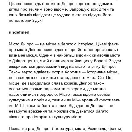
Цікава розповідь про місто Дніпро коротко повідомить
дітям про те, чим воно відоме. Запрошую всіх дітей та
їхніх батьків відвідати це чудове місто та відчути його
неповторний дух!
undefined
Місто Дніпро — це місце з багатою історією. Цікаві факти
про місто Дніпро розповідають про його непересічність і
визначні місця. Одним з найбільш відомих символів міста
є Дніпро-центр, який є одним з найвищих у Європі. Звідси
відкривається дивовижний вид на місто та річку Дніпро.
Також варто відвідати острів Хортиця — історичне місце,
де знаходяться залишки стародавнього міста Січ. Це
місце, де зародилася слава козаків. Дніпро також
славиться своїми парками та скверами, де можна
насолодитися природою. Місто також відоме своїми
культурними подіями, такими як Міжнародний фестиваль
ім. М.І. Глінки та багато інших. Відвідання Дніпра — це
незабутні враження та можливість дізнатися багато
цікавого про історію та культуру міста.
Позначки:
pro
,
Дніпро
,
Література
,
місто
,
Розповідь
,
факты
,