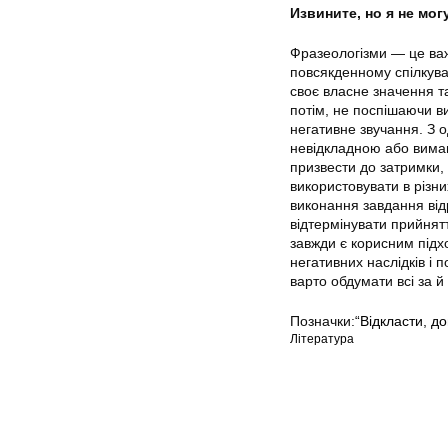
Извините, но я не мо
Фразеологізми — це важл
повсякденному спілкува
своє власне значення т
потім, не поспішаючи в
негативне звучання. З 
невідкладною або вимаг
призвести до затримки,
використовувати в різни
виконання завдання від
відтермінувати прийнят
завжди є корисним підх
негативних наслідків і 
варто обдумати всі за й
Позначки:
“Відкласти
,
до
Література