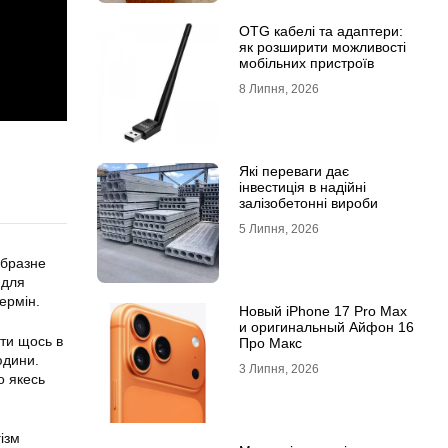
OTG кабелі та адаптери:
як розширити можливості
мобільних пристроїв
8 Липня, 2026
Які переваги дає
інвестиція в надійні
залізобетонні вироби
5 Липня, 2026
образне
 для
ермін.
Новый iPhone 17 Pro Max
и оригинальный Айфон 16
сти щось в
Про Макс
юдини.
3 Липня, 2026
о якесь
ізм