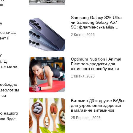
ня
Samsung Galaxy S26 Ultra
»
чи Samsung Galaxy A57
5G: флагманська міць
проти доступності
 означає
2 Квітня, 2026
нт її
У
Optimum Nutrition і Animal
. Ці
Flex: топ-продукти для
і не мали
активного способу життя
1 Квітня, 2026
необхідно
азеологізм
 чи
Витамин Д3 и другие БАДы
для укрепления здоровья
в магазине витаминов
ою нашого
25 Березня, 2026
ава буде