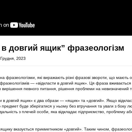
 в довгий ящик” фразеологізм
 Грудня, 2023
 на фразеологізми, які виражають різні фразові звороти, що мають 
 фразеологізмів — «відкласти в довгий ящик». Ця фраза вживається
 вирішення певного питання, рішення проблеми на невизначений т
ти в довгий ящик» є два образи — «ящик» та «довгий». Якщо відкла
 предмет буде зберігатися у ньому без втручання та уваги з боку л
ідальність з плечей особи, яка відкладає підприємство, проблему аб
в ящику вказується прикметником «довгий». Таким чином, фразеолог