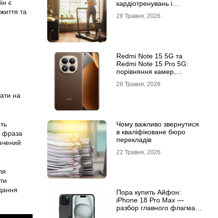
ін є
кардіотренувань і
підтримки активного
життя та
28 Травня, 2026
способу життя
Redmi Note 15 5G та
Redmi Note 15 Pro 5G:
порівняння камер,
автономності та
28 Травня, 2026
продуктивності
дати на
Чому важливо звернутися
ть
в кваліфіковане бюро
я фраза
перекладів
начений
22 Травня, 2026
ля
ити
дання
Пора купить Айфон:
iPhone 18 Pro Max —
разбор главного флагмана
современности