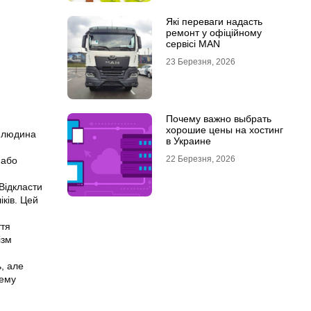
Які переваги надасть
ремонт у офіційному
сервісі MAN
23 Березня, 2026
Почему важно выбрать
хорошие цены на хостинг
и людина
в Украине
22 Березня, 2026
 або
Відкласти
іків. Цей
ття
ізм
, але
лему