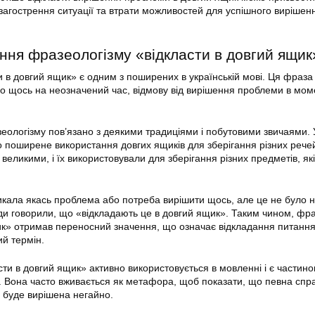
 загострення ситуації та втрати можливостей для успішного вирішен
ення фразеологізму «відкласти в довгий ящик
и в довгий ящик» є одним з поширених в українській мові. Ця фраза
о щось на неозначений час, відмову від вирішення проблеми в моме
ологізму пов’язано з деякими традиціями і побутовими звичаями. 
о поширене використання довгих ящиків для зберігання різних речей
великими, і їх використовували для зберігання різних предметів, як
никала якась проблема або потреба вирішити щось, але це не було 
ди говорили, що «відкладають це в довгий ящик». Таким чином, фр
ик» отримав переносний значення, що означає відкладання питання
й термін.
сти в довгий ящик» активно використовується в мовленні і є частин
 Вона часто вживається як метафора, щоб показати, що певна спр
е буде вирішена негайно.