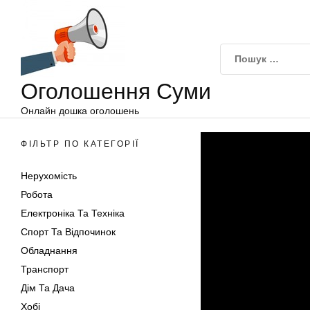
Оголошення
Перейти
Суми
до
вмісту
Оголошення Суми
Онлайн дошка оголошень
ФІЛЬТР ПО КАТЕГОРІЇ
Нерухомість
Робота
Електроніка Та Техніка
Спорт Та Відпочинок
Обладнання
Транспорт
Дім Та Дача
Хобі