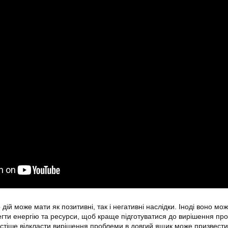
дій може мати як позитивні, так і негативні наслідки. Іноді воно мо
гти енергію та ресурси, щоб краще підготуватися до вирішення пр
стіше відкласти вирішення проблеми в довгий ящик може призвести