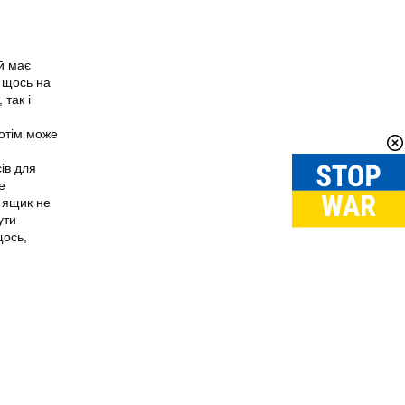
й має
и щось на
так і
потім може
ів для
е
 ящик не
ути
щось,