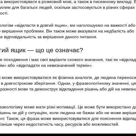
 використовувати в розмовній мові, а також в писемному викладі. В
мілим для багатьох людей, оскільки застосовується в різних сферах 
ості.
огізм «відкласти в довгий ящик», ми наголошуємо на важкості або
 вирішення проблеми. Він також може вказувати на недбалість або
е відповідальність за вирішення даного питання.
вгий ящик — що це означає?
 походження і має свої варіанти схожого значення, такі як «відкла
тім» або «відкладати на невизначений термін».
к
може використовуватися як фізична аналогія, де людина переноси
в довгострокове зберігання. Однак, у фразеологічному значенні, ц
разності мови та демонструє відкладення рішень або дій на невиз
зеологізму може мати різні мотивації. Це може бути використано д
рішень чи дій у ситуаціях, коли людина не бажає або не може виріш
нт. Також, ця фраза може використовуватися для пояснення відкла
ізніше через недостатність часу, ресурсів або можливостей.