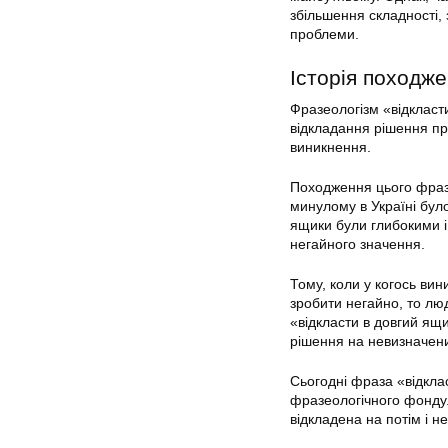
збільшення складності,
проблеми.
Історія походж
Фразеологізм «відкласт
відкладання рішення пр
виникнення.
Походження цього фразе
минулому в Україні бул
ящики були глибокими і 
негайного значення.
Тому, коли у когось ви
зробити негайно, то лю
«відкласти в довгий ящ
рішення на невизначени
Сьогодні фраза «відкла
фразеологічного фонду.
відкладена на потім і н