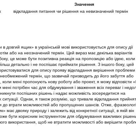
Значення
к
відкладання питання чи рішення на невизначений термін
 в довгий ящик» в українській мові використовується для опису дії
отім або на неозначений термін. Цей вираз має декілька варіантів
 боку, це може бути позитивна реакція на пропозицію або ідею, кол
більш детально і не поспішає приймати рішення. З іншого боку, цей
ористовуватися для опису прояву відкладання вирішення проблеми
необмежений термін, що зазвичай призводить до його забуття або
, коли мені пропонують нову роботу або проект, я можу відповісти «
и мені потрібен час для обдумування і зваження всіх переваг і недол
уникнути поспішних рішень і надає можливість зосередитися на
 ситуації. Однак, я також розумію, що тривале відкладання прийня
и до втрати можливостей або пропущених шансів. Отже, фразеолог
к» має двояку природу і залежить від конкретної ситуації, в якій він
може бути корисним інструментом для обдумування важливих рішень
ого використання, щоб не втратити можливості або вирішити проб