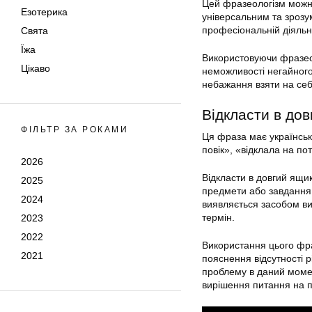
Цей фразеологізм можна
Езотерика
універсальним та зрозу
професіональній діяльн
Свята
Їжа
Використовуючи фразеол
Цікаво
неможливості негайного
небажання взяти на себ
Відкласти в до
ФІЛЬТР ЗА РОКАМИ
Ця фраза має українське
повік», «відклала на по
2026
Відкласти в довгий ящи
2025
предмети або завдання 
2024
виявляється засобом ви
термін.
2023
2022
Використання цього фра
2021
пояснення відсутності 
проблему в даний моме
вирішення питання на п