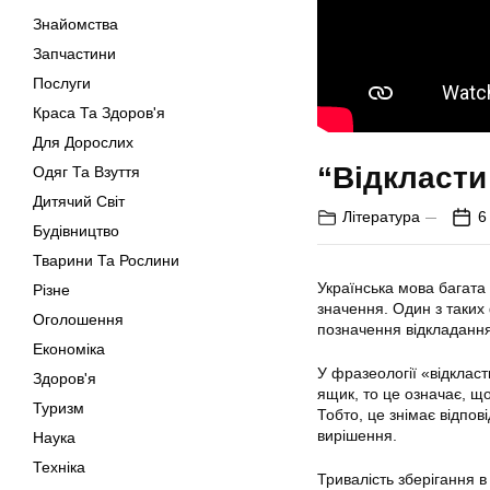
Знайомства
Запчастини
Послуги
Краса Та Здоров'я
Для Дорослих
“Відкласти
Одяг Та Взуття
Дитячий Світ
Література
6
Будівництво
Тварини Та Рослини
Українська мова багата
Різне
значення. Один з таких
Оголошення
позначення відкладання
Економіка
У фразеології «відклас
Здоров'я
ящик, то це означає, що
Туризм
Тобто, це знімає відпов
вирішення.
Наука
Техніка
Тривалість зберігання 