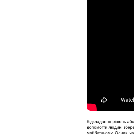
Відкладання рішень або 
допомогти людині збере
майбутньому. Однак, ча