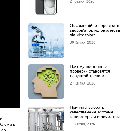
2 Травня, 2026
Як самостійно перевірити
здоров’я: огляд онкотестів
від Medzakaz
30 Квітня, 2026
Почему постоянные
проверки становятся
ловушкой тревоги
27 Квітня, 2026
Причины выбрать
качественные азотные
генераторы и флоуметры
же
облеми в
11 Квітня, 2026
 до