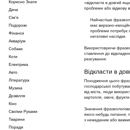
Корисно Знати
«відкласти в довгий ящи
проблеми або відмову ви
Дача
Сім'я
Найчастіше фразеоло
Подорожі
має виразно-емоційн
проблеми потребує с
Фінанси
негативні наслідки.
Акваріум
Використовуючи фразео
Собаки
ставлення до відкладен
Коти
реагування.
Електрика
Відкласти в до
Авто
Література
Походження цього фразе
господарської побутуван
Музика
від міста, люди викорис
Дозвілля
картопля, овочі, фрукти
Кіно
Значення фразеологізму
Своїми Руками
якого-небудь питання, 
Тварини
з нежаданим або важким
Поради