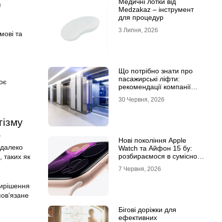
Медичні лотки від
я
Medzakaz – інструмент
для процедур
3 Липня, 2026
мові та
Що потрібно знати про
пасажирські ліфти:
оє
рекомендації компанії
Leolift
30 Червня, 2026
гізму
ї
Нові покоління Apple
 далеко
Watch та Айфон 15 бу:
розбираємося в сумісності
, таких як
та налаштуваннях
7 Червня, 2026
екосистеми
вирішення
пов’язане
Бігові доріжки для
ефективних