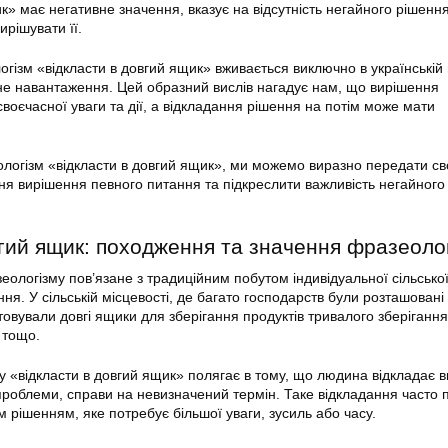
к» має негативне значення, вказує на відсутність негайного рішенн
рішувати її.
гізм «відкласти в довгий ящик» вживається виключно в українській 
е навантаження. Цей образний вислів нагадує нам, що вирішення
воєчасної уваги та дії, а відкладання рішення на потім може мати
логізм «відкласти в довгий ящик», ми можемо виразно передати св
ня вирішення певного питання та підкреслити важливість негайного
вгий ящик: походження та значення фразеоло
ологізму пов’язане з традиційним побутом індивідуальної сільсько
ня. У сільській місцевості, де багато господарств були розташовані
товували довгі ящики для зберігання продуктів тривалого зберігання
 тощо.
 «відкласти в довгий ящик» полягає в тому, що людина відкладає 
проблеми, справи на невизначений термін. Таке відкладання часто 
 рішенням, яке потребує більшої уваги, зусиль або часу.