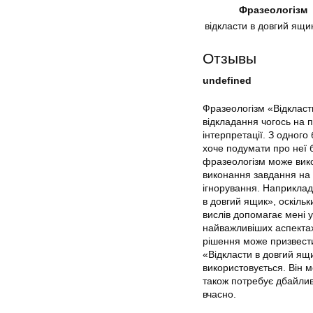
Фразеологізм
відкласти в довгий ящи
Отзывы
undefined
Фразеологізм «Відкласти
відкладання чогось на п
інтерпретації. З одного
хоче подумати про неї 
фразеологізм може вик
виконання завдання на 
ігнорування. Наприклад
в довгий ящик», оскільк
вислів допомагає мені 
найважливіших аспектах
рішення може призвест
«Відкласти в довгий ящи
використовується. Він 
також потребує дбайлив
вчасно.