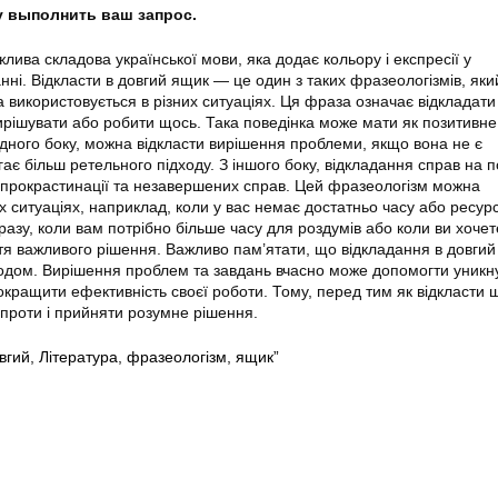
гу выполнить ваш запрос.
ива складова української мови, яка додає кольору і експресії у
нні. Відкласти в довгий ящик — це один з таких фразеологізмів, яки
а використовується в різних ситуаціях. Ця фраза означає відкладат
ирішувати або робити щось. Така поведінка може мати як позитивне, 
одного боку, можна відкласти вирішення проблеми, якщо вона не є
ає більш ретельного підходу. З іншого боку, відкладання справ на 
 прокрастинації та незавершених справ. Цей фразеологізм можна
х ситуаціях, наприклад, коли у вас немає достатньо часу або ресурс
разу, коли вам потрібно більше часу для роздумів або коли ви хочет
тя важливого рішення. Важливо пам’ятати, що відкладання в довгий
одом. Вирішення проблем та завдань вчасно може допомогти уникн
покращити ефективність своєї роботи. Тому, перед тим як відкласти 
 проти і прийняти розумне рішення.
вгий
,
Література
,
фразеологізм
,
ящик”