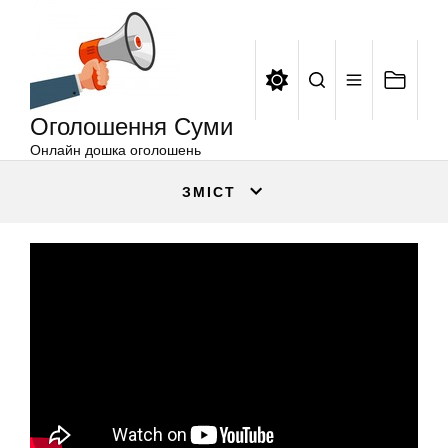
Оголошення
Перейти
Суми
до
вмісту
Оголошення Суми
Онлайн дошка оголошень
ЗМІСТ