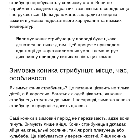
стрибунці перебувають у сплячому стані. Вони не
сприймають жодних подразників зовнішнього середовища
і не рухаються. Це їм допомагає заощадити енергію і
вижити в умовах недостатнього харчування та низьких
температур.
Як зимує коник стрибунець у природі буде цікаво
дізнатися не лише дітям. Цей процес є прикладом
адаптації до жорстких зимових умов і демонструє
дивовижну природну виживальність цих комах.
Зимовка коника стрибунця: місце, час,
особливості
Як зимує коник стрибунець? Це питання цікавить не тільки
дітей, а й дорослих. Багатьох людей цікавить, як коник
стрибунець готується до зими. І насправді, зимовка коника
стрибунця в природі є досить цікавою.
Самі коники в зимовий період не переживають, адже вони
гинуть. Зимують лише яйця. Коник стрибунець відкладає
яйця на спеціальні рослини, такі як рогіз плавунець або
кульбаба. Це відбувається у вересні-жовтні. Яйця коника