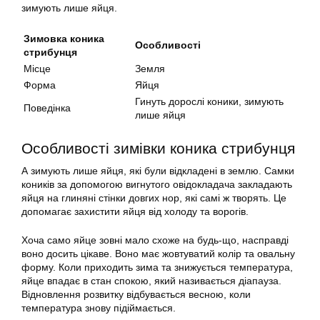
зимують лише яйця.
Зимовка коника
Особливості
стрибунця
Місце
Земля
Форма
Яйця
Гинуть дорослі коники, зимують
Поведінка
лише яйця
Особливості зимівки коника стрибунця
А зимують лише яйця, які були відкладені в землю. Самки
коників за допомогою вигнутого овідокладача закладають
яйця на глиняні стінки довгих нор, які самі ж творять. Це
допомагає захистити яйця від холоду та ворогів.
Хоча само яйце зовні мало схоже на будь-що, насправді
воно досить цікаве. Воно має жовтуватий колір та овальну
форму. Коли приходить зима та знижується температура,
яйце впадає в стан спокою, який називається діапауза.
Відновлення розвитку відбувається весною, коли
температура знову підіймається.