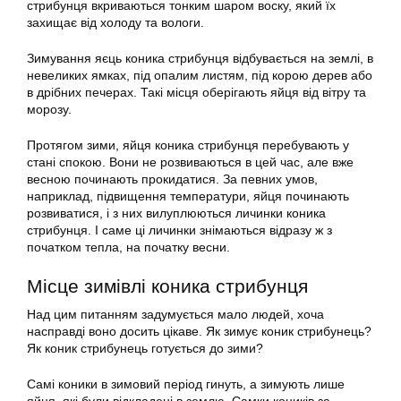
стрибунця вкриваються тонким шаром воску, який їх
захищає від холоду та вологи.
Зимування яєць коника стрибунця відбувається на землі, в
невеликих ямках, під опалим листям, під корою дерев або
в дрібних печерах. Такі місця оберігають яйця від вітру та
морозу.
Протягом зими, яйця коника стрибунця перебувають у
стані спокою. Вони не розвиваються в цей час, але вже
весною починають прокидатися. За певних умов,
наприклад, підвищення температури, яйця починають
розвиватися, і з них вилуплюються личинки коника
стрибунця. І саме ці личинки знімаються відразу ж з
початком тепла, на початку весни.
Місце зимівлі коника стрибунця
Над цим питанням задумується мало людей, хоча
насправді воно досить цікаве. Як зимує коник стрибунець?
Як коник стрибунець готується до зими?
Самі коники в зимовий період гинуть, а зимують лише