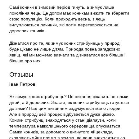
Самі коники в зимовий період гинуть, а зимує лише
покоління яєць. Це допомагає коникам вижити та зберегти
свою популяцію. Коли приходить весна, з яєць
вилуплюються личинки, які потім перетворюються на
дорослих коників.
Дізнатися про те, як зимує коник стрибунець у природі,
буде цікаво не лише дітям. Природа повна загадкових
явищ, які ми можемо вивчати та дізнаватися все більше і
більше про них.
Отзывы
Іван Петров
Як зимує коник стрибунець? Це питання цікавить не тільки
дітей, а й дорослих. Знаєте, як коник стрибунець готується
до зими? Над цим питанням задумується мало людей.
Але в природі цей процес відбувається дуже цікаво.
Коники стрибунці знаходяться у стані діапаузи, коли
температура навколишнього середовища опускається.
Самки коників, за допомогою вигнутого яйцекладу,
складають яйця прямо в землю, де вони знаходяться до