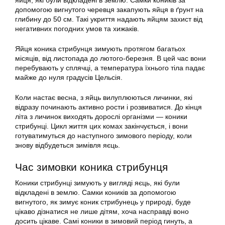
яйця, які були відкладені в землю. Самки коників за
допомогою вигнутого черевця закапують яйця в ґрунт на
глибину до 50 см. Такі укриття надають яйцям захист від
негативних погодних умов та хижаків.
Яйця коника стрибунця зимують протягом багатьох
місяців, від листопада до лютого-березня. В цей час вони
перебувають у сплячці, а температура їхнього тіла падає
майже до нуля градусів Цельсія.
Коли настає весна, з яйць вилуплюються личинки, які
відразу починають активно рости і розвиватися. До кінця
літа з личинок виходять дорослі організми — коники
стрибунці. Цикл життя цих комах закінчується, і вони
готуватимуться до наступного зимового періоду, коли
знову відбудеться зимівля яєць.
Час зимовки коника стрибунця
Коники стрибунці зимують у вигляді яєць, які були
відкладені в землю. Самки коників за допомогою
вигнутого, як зимує коник стрибунець у природі, буде
цікаво дізнатися не лише дітям, хоча насправді воно
досить цікаве. Самі коники в зимовий період гинуть, а