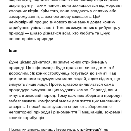
шарів грунту. Таким чином, вони захищаються від морозів і
холодних вітрів. Крім того, вони впадають у сплячку або
заморожування, а весною знову оживають. Цей
неймовірний процес зимового виживання додає конику
стрибунцю унікальності. Тож, як зимує коник стрибунець у
природі — цікаво дізнатися всім, хто любить та цінує
неповторність природи.
Іван
Дуже цікаво дізнатися, як зимує коник стрибунець у
природі. Ця інформація буде цікава не лише дітям, а й
дорослим. Як коник стрибунець готується до зими? Над
цим питанням задумується мало людей, адже відомо, що
зимують лише яйця. Проте, цікавою виявляється сама
процедура зимування цих чудових комах. Справді, вони
гинуть в зимовий період. Тому важливо зберігати природу і
забезпечувати комфортні умови для життя цих маленьких
створінь. І нехай наші зусилля сприяють збереженню
неповторної природи і різноманіття її мешканців, зокрема і
коників стрибунців.
Позначки:
зимує
,
коник
,
Література
,
стрибунець?
,
як