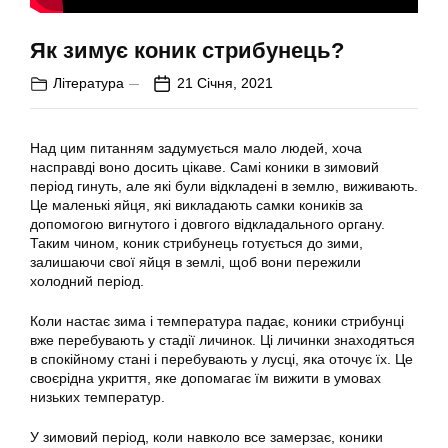
Як зимує коник стрибунець?
Література
21 Січня, 2021
Над цим питанням задумується мало людей, хоча
насправді воно досить цікаве. Самі коники в зимовий
період гинуть, але які були відкладені в землю, виживають.
Це маленькі яйця, які викладають самки коників за
допомогою вигнутого і довгого відкладального органу.
Таким чином, коник стрибунець готується до зими,
залишаючи свої яйця в землі, щоб вони пережили
холодний період.
Коли настає зима і температура падає, коники стрибунці
вже перебувають у стадії личинок. Ці личинки знаходяться
в спокійному стані і перебувають у лусці, яка оточує їх. Це
своєрідна укриття, яке допомагає їм вижити в умовах
низьких температур.
У зимовий період, коли навколо все замерзає, коники