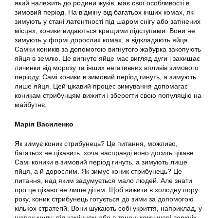
який належить до родини жуків, має свої особливості в
зимовий період. На відміну від багатьох інших комах, які
зимують у стані латентності під шаром снігу або затінених
місцях, коники видаються кращими підступами. Вони не
зимують у формі дорослих комах, а відкладають яйця.
Самки коників за допомогою вигнутого жабурка закопують
яйця в землю. Це вигнуте яйце має вигляд дуги і захищає
личинки від морозу та інших негативних впливів зимового
періоду. Самі коники в зимовий період гинуть, а зимують
лише яйця. Цей цікавий процес зимування допомагає
коникам стрибунцям вижити і зберегти свою популяцію на
майбутнє.
Марія Василенко
Як зимує коник стрибунець? Це питання, можливо,
багатьох не цікавить, хоча насправді воно досить цікаве.
Самі коники в зимовий період гинуть, а зимують лише
яйця, а й дорослим. Як зимує коник стрибунець? Це
питання, над яким задумується мало людей. Але знати
про це цікаво не лише дітям. Щоб вижити в холодну пору
року, коник стрибунець готується до зими за допомогою
кількох стратегій. Вони шукають собі укриття, наприклад, у
шарах мулу, під камінням або в тоненькому шарі верхніх