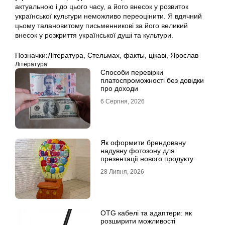
актуальною і до цього часу, а його внесок у розвиток
української культури неможливо переоцінити. Я вдячний
цьому талановитому письменникові за його великий
внесок у розкриття української душі та культури.
Позначки:
Література
,
Стельмах
,
факты
,
цікаві
,
Ярослав
Література
Способи перевірки
платоспроможності без довідки
про доходи
6 Серпня, 2026
Як оформити брендовану
надувну фотозону для
презентації нового продукту
28 Липня, 2026
OTG кабелі та адаптери: як
розширити можливості