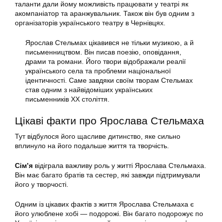
таланти дали йому можливість працювати у театрі як
акомпаніатор та аранжувальник. Також він був одним з
організаторів українського театру в Чернівцях.
Ярослав Стельмах цікавився не тільки музикою, а й
письменництвом. Він писав поезію, оповідання,
драми та романи. Його твори відображали реалії
українського села та проблеми національної
ідентичності. Саме завдяки своїм творам Стельмах
став одним з найвідоміших українських
письменників XX століття.
Цікаві факти про Ярослава Стельмаха
Тут відбулося його щасливе дитинство, яке сильно
вплинуло на його подальше життя та творчість.
Сім’я
відіграла важливу роль у житті Ярослава Стельмаха.
Він має багато братів та сестер, які завжди підтримували
його у творчості.
Одним із цікавих фактів з життя Ярослава Стельмаха є
його улюблене хобі — подорожі. Він багато подорожує по