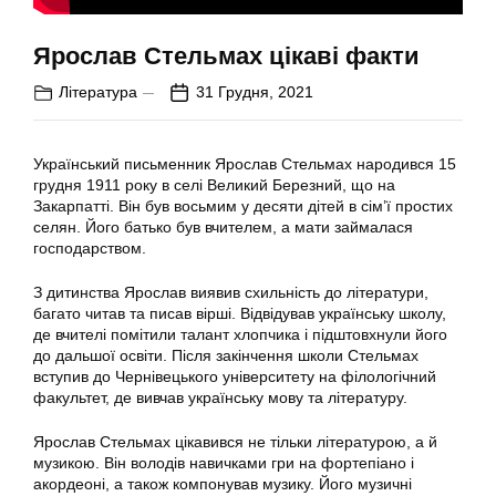
Ярослав Стельмах цікаві факти
Література
31 Грудня, 2021
Український письменник Ярослав Стельмах народився 15
грудня 1911 року в селі Великий Березний, що на
Закарпатті. Він був восьмим у десяти дітей в сім’ї простих
селян. Його батько був вчителем, а мати займалася
господарством.
З дитинства Ярослав виявив схильність до літератури,
багато читав та писав вірші. Відвідував українську школу,
де вчителі помітили талант хлопчика і підштовхнули його
до дальшої освіти. Після закінчення школи Стельмах
вступив до Чернівецького університету на філологічний
факультет, де вивчав українську мову та літературу.
Ярослав Стельмах цікавився не тільки літературою, а й
музикою. Він володів навичками гри на фортепіано і
акордеоні, а також компонував музику. Його музичні