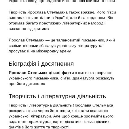
Україні та світу, що надихає його на нові книжки та п’єси.
Творчість Ярослава Стельмаха також вражає. Його п’єси
виставляють не тільки в Україні, але й за кордоном. Він
отримав багато престижних літературних нагород і
визнання від критиків.
Ярослав Стельмах — це талановитий письменник, який
своїми творами збагачує українську літературу та
просуває її на міжнародну арену.
Біографія і досягнення
Ярослав Стельмах цікаві факти
з життя та творчості
українського письменника, сім’ю, драматурга розкажуть
про його дитинство.
Творчість і літературна діяльність
Творчість і літературна діяльність Ярослава Стельмаха
розкриваються через його твори, які стали класикою
української літератури. Але щоб краще зрозуміти цього
видатного драматурга, варто дізнатися кілька цікавих
фактів з його життя та творчості.