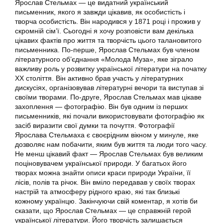
Ярослав Стельмах — це видатний український
письменник, якого я завжди цікавив, як особистість і
творча особистість. Він народився у 1871 році і прожив у
скромній сім’ї. Сьогодні я хочу розповісти вам декілька
цікавих фактів про життя та творчість цього талановитого
письменника. По-перше, Ярослав Стельмах був членом
літературного об’єднання «Молода Муза», яке зіграло
важливу роль у розвитку української літератури на початку
ХХ століття. Він активно брав участь у літературних
дискусіях, організовував літературні вечори та виступав зі
своїми творами. По-друге, Ярослав Стельмах мав цікаве
захоплення — фотографію. Він був одним із перших
письменників, які почали використовувати фотографію як
засіб виразити свої думки та почуття. Фотографії
Ярослава Стельмаха є своєрідним вікном у минуле, яке
дозволяє нам побачити, яким був життя та люди того часу.
Не менш цікавий факт — Ярослав Стельмах був великим
поціновувачем української природи. У багатьох його
творах можна знайти описи краси природи України, її
лісів, полів та річок. Він вміло передавав у своїх творах
настрій та атмосферу рідного краю, які так близькі
кожному українцю. Закінчуючи свій коментар, я хотів би
сказати, що Ярослав Стельмах — це справжній герой
української літератури. Його творчість залишається