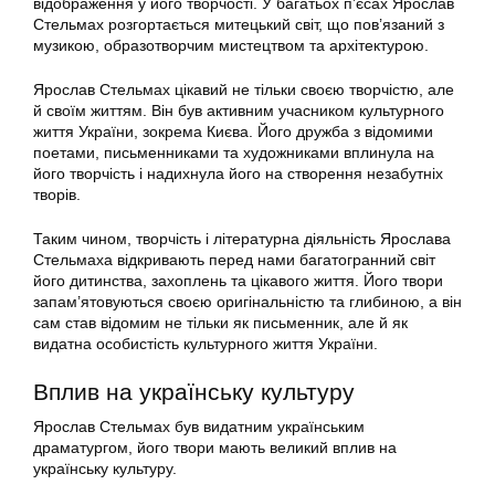
відображення у його творчості. У багатьох п’єсах Ярослав
Стельмах розгортається митецький світ, що пов’язаний з
музикою, образотворчим мистецтвом та архітектурою.
Ярослав Стельмах цікавий не тільки своєю творчістю, але
й своїм життям. Він був активним учасником культурного
життя України, зокрема Києва. Його дружба з відомими
поетами, письменниками та художниками вплинула на
його творчість і надихнула його на створення незабутніх
творів.
Таким чином, творчість і літературна діяльність Ярослава
Стельмаха відкривають перед нами багатогранний світ
його дитинства, захоплень та цікавого життя. Його твори
запам’ятовуються своєю оригінальністю та глибиною, а він
сам став відомим не тільки як письменник, але й як
видатна особистість культурного життя України.
Вплив на українську культуру
Ярослав Стельмах був видатним українським
драматургом, його твори мають великий вплив на
українську культуру.