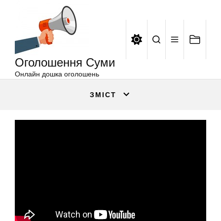
Оголошення
Перейти
Суми
до
вмісту
Оголошення Суми
Онлайн дошка оголошень
ЗМІСТ