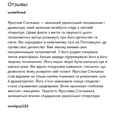
Отзывы
undefined
Ярослав Стельмах — визнаний український письменник і
драматург, який залишив незабутні сліди у світовій
літературі. Цікаві факти з життя та творчості цього
талановитого митця розкажуть про його дитинство та
сім’ю. Він народився в невеликому селі на Полтавщині, де
провів своє дитинство. Вже змалку виявив своє
письменницьке талановитий. У його родині панувала
тепла атмосфера, батьки завжди підтримували його в його
творчих починаннях. Його перші твори були написані ще в
шкільні роки. Він вдало поєднував навчання і писання, що
дозволило йому розкрити свій талант. Ярослав Стельмах
став відомим не тільки своїми поемами та романами, але
й драматургією. Його п’єси завоювали серця глядачів і
стали справжніми шедеврами. Вони пронизані глибоким
змістом і емоціями. Творчість Ярослава Стельмаха
залишиться вічною спадщиною української літератури.
coolguy123