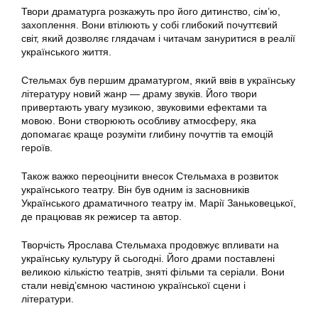
Твори драматурга розкажуть про його дитинство, сім’ю,
захоплення. Вони втілюють у собі глибокий почуттєвий
світ, який дозволяє глядачам і читачам зануритися в реалії
українського життя.
Стельмах був першим драматургом, який ввів в українську
літературу новий жанр — драму звуків. Його твори
привертають увагу музикою, звуковими ефектами та
мовою. Вони створюють особливу атмосферу, яка
допомагає краще розуміти глибину почуттів та емоцій
героїв.
Також важко переоцінити внесок Стельмаха в розвиток
українського театру. Він був одним із засновників
Українського драматичного театру ім. Марії Заньковецької,
де працював як режисер та автор.
Творчість Ярослава Стельмаха продовжує впливати на
українську культуру й сьогодні. Його драми поставлені
великою кількістю театрів, зняті фільми та серіали. Вони
стали невід’ємною частиною української сцени і
літератури.