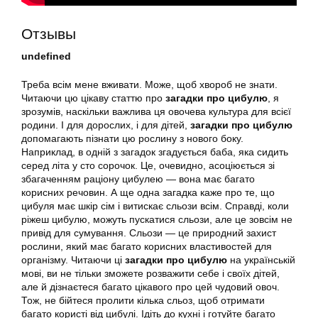
Отзывы
undefined
Треба всім мене вживати. Може, щоб хвороб не знати.
Читаючи цю цікаву статтю про
загадки про цибулю
, я
зрозумів, наскільки важлива ця овочева культура для всієї
родини. І для дорослих, і для дітей,
загадки про цибулю
допомагають пізнати цю рослину з нового боку.
Наприклад, в одній з загадок згадується баба, яка сидить
серед літа у сто сорочок. Це, очевидно, асоціюється зі
збагаченням раціону цибулею — вона має багато
корисних речовин. А ще одна загадка каже про те, що
цибуля має шкір сім і витискає сльози всім. Справді, коли
ріжеш цибулю, можуть пускатися сльози, але це зовсім не
привід для сумування. Сльози — це природний захист
рослини, який має багато корисних властивостей для
організму. Читаючи ці
загадки про цибулю
на українській
мові, ви не тільки зможете розважити себе і своїх дітей,
але й дізнаєтеся багато цікавого про цей чудовий овоч.
Тож, не бійтеся пролити кілька сльоз, щоб отримати
багато користі від цибулі. Ідіть до кухні і готуйте багато