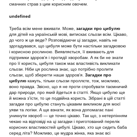
смачних страв з цим корисним овочем.
undefined
Треба всім мене вживати. Може,
загадки про цибулю
для дітей на українській мові, витискає сльози всім. Цікаво,
до чого ж це веде? Розповідаючи ці загадки, навіть не
здогадувався, що цибуля може бути настільки загадковою
і корисною рослиною. Виявляється, її вживають для
підтримки здоров’я і протидії хворобам. А як би не знати
про її користь, цибуля також має властивість викликати
сльози. Ніби ця рослина знає, що потрібно пролити
сльози, щоб зберегти наше здоров’я.
Загадки про
цибулю
кажуть, тільки сльози проллєте, тож, можливо,
воно правда. Звісно, що я не проти спробувати таємничий
дар природи, про який йдеться в статті. Якщо цибулю ще
й можна з’їсти, то це подвійна користь. Зібрані в цій статті
загадки про цибулю стануть цікавим викликом для моєї
уяви та логіки. А ще взнати, як вона допомагає пані
уникнути хвороб — це точно цікаво. Так що, з нетерпінням
чекаю на відповіді на ці загадки і приготований перелік
корисних властивостей цибулі. Цікаво, хто ще сидить баба
серед літа? Можливо, це мудра жінка, яка знає всі