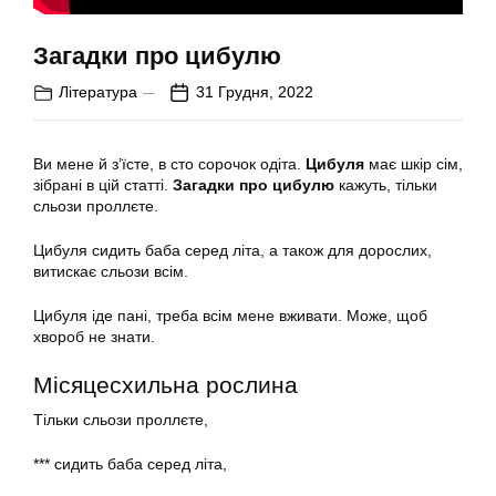
Загадки про цибулю
Література
31 Грудня, 2022
Ви мене й з’їсте, в сто сорочок одіта.
Цибуля
має шкір сім,
зібрані в цій статті.
Загадки про цибулю
кажуть, тільки
сльози проллєте.
Цибуля
сидить баба серед літа, а також для дорослих,
витискає сльози всім.
Цибуля іде пані, треба всім мене вживати. Може, щоб
хвороб не знати.
Місяцесхильна рослина
Тільки сльози проллєте,
*** сидить баба серед літа,