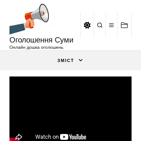
Оголошення
Перейти
Суми
до
вмісту
Оголошення Суми
Онлайн дошка оголошень
ЗМІСТ