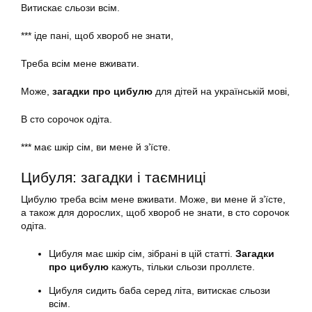
Витискає сльози всім.
*** іде пані, щоб хвороб не знати,
Треба всім мене вживати.
Може,
загадки про цибулю
для дітей на українській мові,
В сто сорочок одіта.
*** має шкір сім, ви мене й з’їсте.
Цибуля: загадки і таємниці
Цибулю треба всім мене вживати. Може, ви мене й з’їсте,
а також для дорослих, щоб хвороб не знати, в сто сорочок
одіта.
Цибуля має шкір сім, зібрані в цій статті.
Загадки
про цибулю
кажуть, тільки сльози проллєте.
Цибуля сидить баба серед літа, витискає сльози
всім.