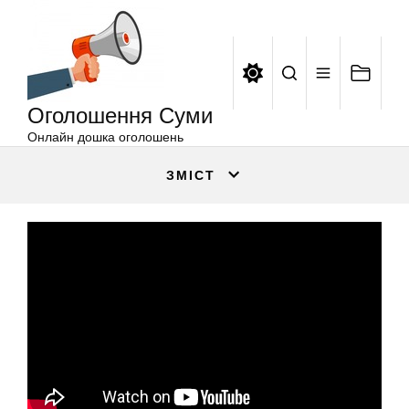
Оголошення
Перейти
Суми
до
вмісту
Оголошення Суми
Онлайн дошка оголошень
ЗМІСТ