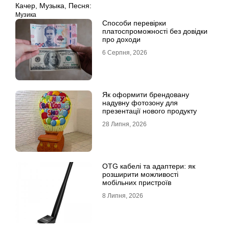
Качер
,
Музыка
,
Песня:
Музика
Способи перевірки
платоспроможності без довідки
про доходи
6 Серпня, 2026
Як оформити брендовану
надувну фотозону для
презентації нового продукту
28 Липня, 2026
OTG кабелі та адаптери: як
розширити можливості
мобільних пристроїв
8 Липня, 2026