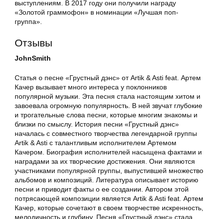
выступлениям. В 2017 году они получили награду
«Золотой граммофон» в номинации «Лучшая поп-
группа».
Отзывы
JohnSmith
Статья о песне «Грустный дэнс» от Artik & Asti feat. Артем
Качер вызывает много интереса у поклонников
популярной музыки. Эта песня стала настоящим хитом и
завоевала огромную популярность. В ней звучат глубокие
и трогательные слова песни, которые многим знакомы и
близки по смыслу. История песни «Грустный дэнс»
началась с совместного творчества легендарной группы
Artik & Asti с талантливым исполнителем Артемом
Качером. Биография исполнителей насыщена фактами и
наградами за их творческие достижения. Они являются
участниками популярной группы, выпустившей множество
альбомов и композиций. Литература описывает историю
песни и приводит факты о ее создании. Автором этой
потрясающей композиции является Artik & Asti feat. Артем
Качер, которые сочетают в своем творчестве искренность,
мелодичность и глубину. Песня «Грустный дэнс» стала