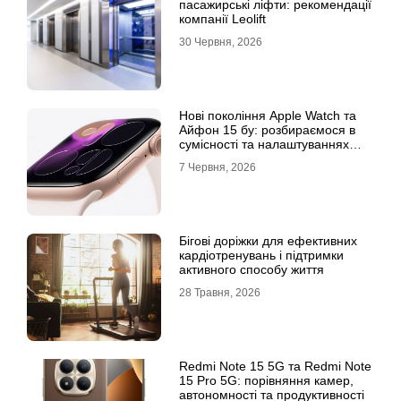
пасажирські ліфти: рекомендації
компанії Leolift
30 Червня, 2026
Нові покоління Apple Watch та
Айфон 15 бу: розбираємося в
сумісності та налаштуваннях
екосистеми
7 Червня, 2026
Бігові доріжки для ефективних
кардіотренувань і підтримки
активного способу життя
28 Травня, 2026
Redmi Note 15 5G та Redmi Note
15 Pro 5G: порівняння камер,
автономності та продуктивності