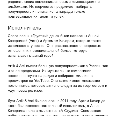
радовать своих поклонников новыми композициями и
альбомами. Их творчество продолжает набирать
популярность и признание, а награды только
подтверждают их талант и успех.
Исполнитель
Слова песни «Грустный дэнс» были написаны Анной
Кочергиной (Асти) и Артемом Качером, которые также
исполняют эту песню. Они рассказывают о непростых
отношениях и эмоциональной болью, которую
испытывает главный герой.
Artik & Asti имеют большую популярность как в России, так
и за ее пределами. Их музыкальные композиции
постоянно звучат на радио и собирают миллионы
просмотров на YouTube. Они также имеют множество
поклонников, которые активно следят за их творчеством и
ждут новых релизов.
Дуэт Artik & Asti был основан в 2011 году. Артем Качер до
этого был известен как сольный исполнитель, а Анна
Кочергина пела в коллективе «А-Студио». Совместная
работа позволила им достичь новых высот и стать одними