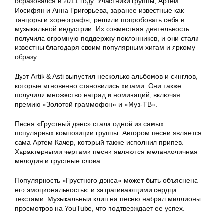
образовался в 2011 году. Участники группы, Артем
Иосифян и Анна Григорьева, заранее известные как
танцоры и хореографы, решили попробовать себя в
музыкальной индустрии. Их совместная деятельность
получила огромную поддержку поклонников, и они стали
известны благодаря своим популярным хитам и яркому
образу.
Дуэт Artik & Asti выпустил несколько альбомов и синглов,
которые мгновенно становились хитами. Они также
получили множество наград и номинаций, включая
премию «Золотой граммофон» и «Муз-ТВ».
Песня «Грустный дэнс» стала одной из самых
популярных композиций группы. Автором песни является
сама Артем Качер, который также исполнил припев.
Характерными чертами песни являются меланхоличная
мелодия и грустные слова.
Популярность «Грустного дэнса» может быть объяснена
его эмоциональностью и затрагивающими сердца
текстами. Музыкальный клип на песню набрал миллионы
просмотров на YouTube, что подтверждает ее успех.