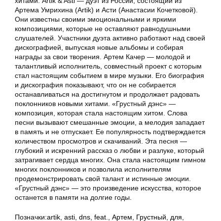
хитами. Artik & Asti — дуэт из России, состоящий из
Артема Умрихина (Artik) и Асти (Анастасии Кочетковой).
Они известны своими эмоциональными и яркими
композициями, которые не оставляют равнодушными
слушателей. Участники дуэта активно работают над своей
дискографией, выпуская новые альбомы и собирая
награды за свои творения. Артем Качер — молодой и
талантливый исполнитель, совместный проект с которым
стал настоящим событием в мире музыки. Его биография
и дискография показывают, что он не собирается
останавливаться на достигнутом и продолжает радовать
поклонников новыми хитами. «Грустный дэнс» —
композиция, которая стала настоящим хитом. Слова
песни вызывают смешанные эмоции, а мелодия западает
в память и не отпускает. Ее популярность подтверждается
количеством просмотров и скачиваний. Эта песня —
глубокий и искренний рассказ о любви и разлуке, который
затрагивает сердца многих. Она стала настоящим гимном
многих поклонников и позволила исполнителям
продемонстрировать свой талант и истинные эмоции.
«Грустный дэнс» — это произведение искусства, которое
останется в памяти на долгие годы.
Позначки:
artik
,
asti
,
dns
,
feat.
,
Артем
,
Грустный
,
для
,