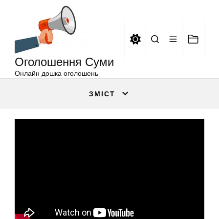
Оголошення
Перейти
Суми
до
вмісту
Оголошення Суми
Онлайн дошка оголошень
ЗМІСТ