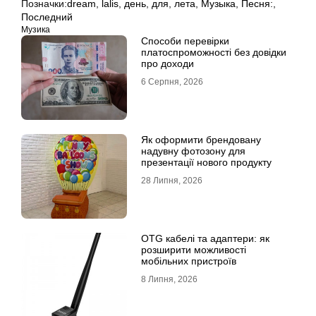
Позначки:
dream
,
lalis
,
день
,
для
,
лета
,
Музыка
,
Песня:
,
Последний
Музика
Способи перевірки
платоспроможності без довідки
про доходи
6 Серпня, 2026
Як оформити брендовану
надувну фотозону для
презентації нового продукту
28 Липня, 2026
OTG кабелі та адаптери: як
розширити можливості
мобільних пристроїв
8 Липня, 2026