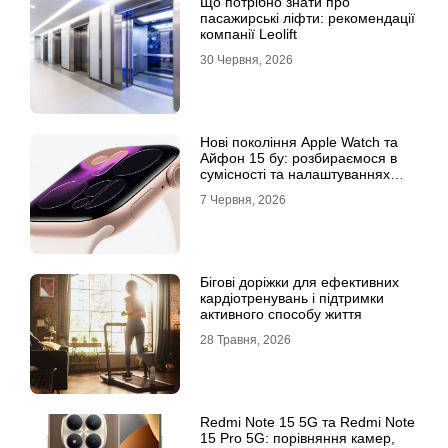
Що потрібно знати про
пасажирські ліфти: рекомендації
компанії Leolift
30 Червня, 2026
Нові покоління Apple Watch та
Айфон 15 бу: розбираємося в
сумісності та налаштуваннях
екосистеми
7 Червня, 2026
Бігові доріжки для ефективних
кардіотренувань і підтримки
активного способу життя
28 Травня, 2026
Redmi Note 15 5G та Redmi Note
15 Pro 5G: порівняння камер,