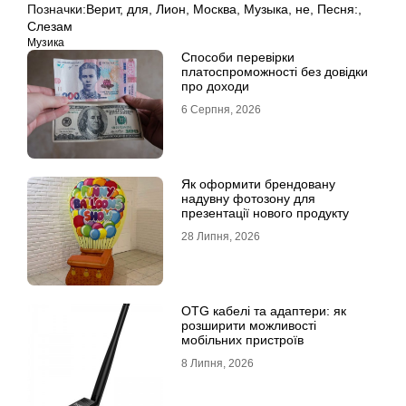
Позначки:
Верит
,
для
,
Лион
,
Москва
,
Музыка
,
не
,
Песня:
,
Слезам
Музика
Способи перевірки
платоспроможності без довідки
про доходи
6 Серпня, 2026
Як оформити брендовану
надувну фотозону для
презентації нового продукту
28 Липня, 2026
OTG кабелі та адаптери: як
розширити можливості
мобільних пристроїв
8 Липня, 2026