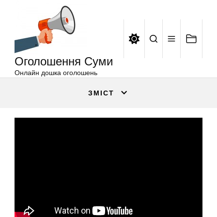
Оголошення
Перейти
Суми
до
вмісту
Оголошення Суми
Онлайн дошка оголошень
ЗМІСТ