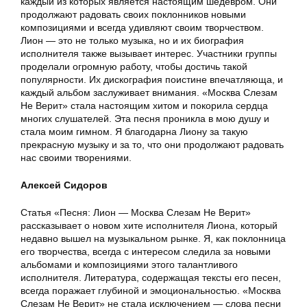
каждый из которых является настоящим шедевром. Они
продолжают радовать своих поклонников новыми
композициями и всегда удивляют своим творчеством.
Лион — это не только музыка, но и их биография
исполнителя также вызывает интерес. Участники группы
проделали огромную работу, чтобы достичь такой
популярности. Их дискография поистине впечатляюща, и
каждый альбом заслуживает внимания. «Москва Слезам
Не Верит» стала настоящим хитом и покорила сердца
многих слушателей. Эта песня проникла в мою душу и
стала моим гимном. Я благодарна Лиону за такую
прекрасную музыку и за то, что они продолжают радовать
нас своими творениями.
Алексей Сидоров
Статья «Песня: Лион — Москва Слезам Не Верит»
рассказывает о новом хите исполнителя Лиона, который
недавно вышел на музыкальном рынке. Я, как поклонница
его творчества, всегда с интересом следила за новыми
альбомами и композициями этого талантливого
исполнителя. Литература, содержащая тексты его песен,
всегда поражает глубиной и эмоциональностью. «Москва
Слезам Не Верит» не стала исключением — слова песни