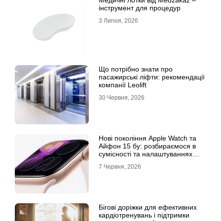
Медичні лотки від Medzakaz –
інструмент для процедур
3 Липня, 2026
Що потрібно знати про
пасажирські ліфти: рекомендації
компанії Leolift
30 Червня, 2026
Нові покоління Apple Watch та
Айфон 15 бу: розбираємося в
сумісності та налаштуваннях
екосистеми
7 Червня, 2026
Бігові доріжки для ефективних
кардіотренувань і підтримки