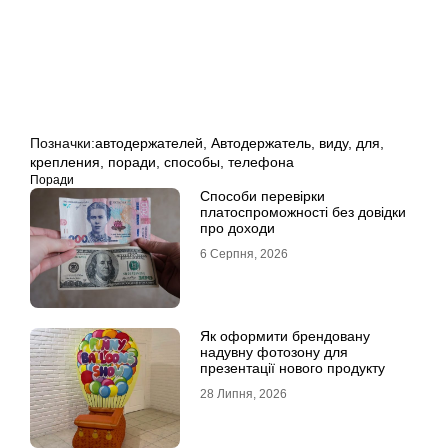
Позначки:
автодержателей
,
Автодержатель
,
виду
,
для
,
крепления
,
поради
,
способы
,
телефона
Поради
Способи перевірки
платоспроможності без довідки
про доходи
6 Серпня, 2026
Як оформити брендовану
надувну фотозону для
презентації нового продукту
28 Липня, 2026