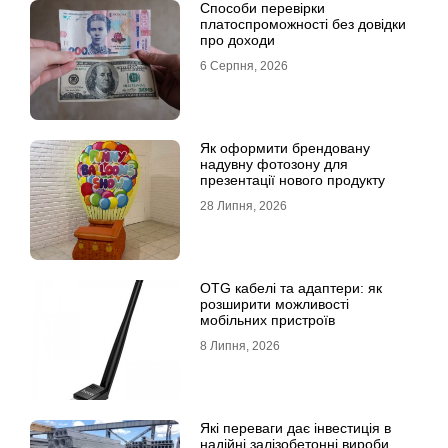
Способи перевірки
платоспроможності без довідки
про доходи
6 Серпня, 2026
Як оформити брендовану
надувну фотозону для
презентації нового продукту
28 Липня, 2026
OTG кабелі та адаптери: як
розширити можливості
мобільних пристроїв
8 Липня, 2026
Які переваги дає інвестиція в
надійні залізобетонні вироби