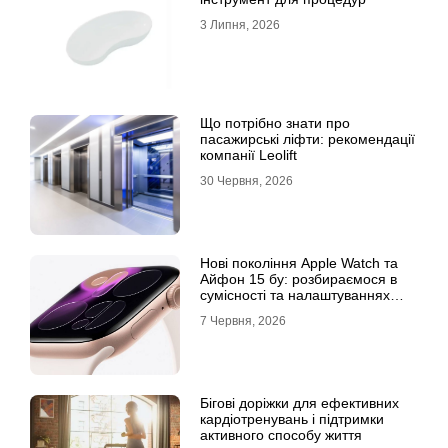
3 Липня, 2026
Що потрібно знати про
пасажирські ліфти: рекомендації
компанії Leolift
30 Червня, 2026
Нові покоління Apple Watch та
Айфон 15 бу: розбираємося в
сумісності та налаштуваннях
екосистеми
7 Червня, 2026
Бігові доріжки для ефективних
кардіотренувань і підтримки
активного способу життя