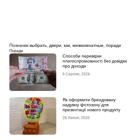
Позначки:
выбрать
,
двери
,
как
,
межкомнатные
,
поради
Поради
Способи перевірки
платоспроможності без довідки
про доходи
6 Серпня, 2026
Як оформити брендовану
надувну фотозону для
презентації нового продукту
28 Липня, 2026