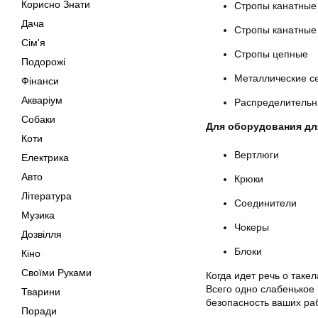
Корисно Знати
Стропы канатные
Дача
Стропы канатные
Сім'я
Стропы цепные
Подорожі
Металлические с
Фінанси
Акваріум
Распределительн
Собаки
Для оборудования дл
Коти
Вертлюги
Електрика
Авто
Крюки
Література
Соединители
Музика
Чокеры
Дозвілля
Блоки
Кіно
Своїми Руками
Когда идет речь о так
Всего одно слабенькое 
Тварини
безопасность ваших ра
Поради