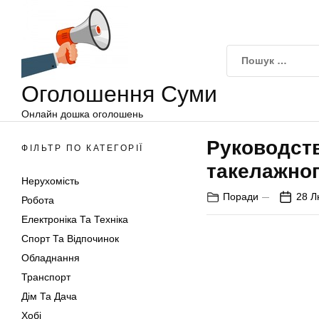
Оголошення
Перейти
Суми
до
вмісту
Оголошення Суми
Онлайн дошка оголошень
Руководств
ФІЛЬТР ПО КАТЕГОРІЇ
такелажно
Нерухомість
Поради
28 Л
Робота
Електроніка Та Техніка
Спорт Та Відпочинок
Обладнання
Транспорт
Дім Та Дача
Хобі