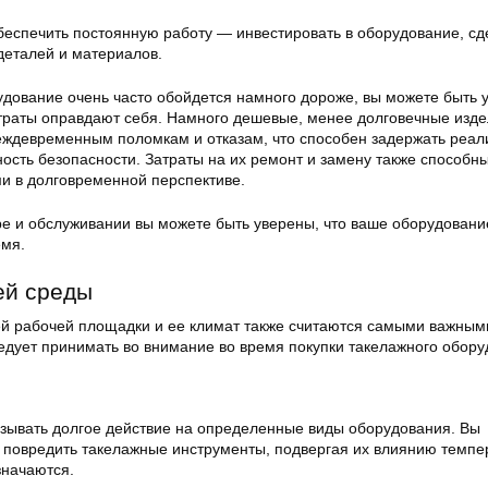
еспечить постоянную работу — инвестировать в оборудование, с
деталей и материалов.
удование очень часто обойдется намного дороже, вы можете быть 
траты оправдают себя. Намного дешевые, менее долговечные изд
ждевременным поломкам и отказам, что способен задержать реа
ность безопасности. Затраты на их ремонт и замену также способн
ми в долговременной перспективе.
е и обслуживании вы можете быть уверены, что ваше оборудовани
емя.
ей среды
й рабочей площадки и ее климат также считаются самыми важным
едует принимать во внимание во время покупки такелажного обору
зывать долгое действие на определенные виды оборудования. Вы
у повредить такелажные инструменты, подвергая их влиянию темпе
значаются.