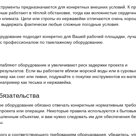
струменты предназначаются для конкретных внешних условий. К п
чше работают в тёплой обстановке, тогда как волокнистые сердечн
о климата. Цепи или стропы из нержавейки отличаются очень хоро
 выдержать фактически любые сложные погодные условия.
борудование подходит конкретно для Вашей рабочей площадки, луч
 с профессионалом по такелажному оборудованию.
слабляют оборудование и увеличивают риск задержки проекта и
езультатов. Если вы работаете вблизи морской воды или в суровы
мер как снег или ливни, подумайте о покупке инструментов из мат
 например как тесьма и нержавейка.
бязательства
е оборудование обязано отвечать конкретным нормативным треб
 проекта или операции. Некоторые правила используются к бытовы
ленным объектам, и вам нужно следовать им для обеспечения б
ы.
ого и соответствующего требованиям оборудования, убедитесь, чт