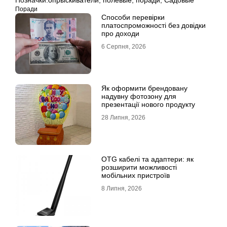
Позначки:
опрыскиватели
,
полевые
,
поради
,
Садовые
Поради
Способи перевірки
платоспроможності без довідки
про доходи
6 Серпня, 2026
Як оформити брендовану
надувну фотозону для
презентації нового продукту
28 Липня, 2026
OTG кабелі та адаптери: як
розширити можливості
мобільних пристроїв
8 Липня, 2026