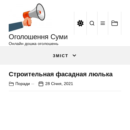
Оголошення
Перейти
Суми
до
вмісту
Оголошення Суми
Онлайн дошка оголошень
ЗМІСТ
Строительная фасадная люлька
Поради
28 Січня, 2021