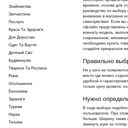
времени, основа для от
Знайомства
руководство по выбору 
Запчастини
внимание в магазине ил
самочувствия. Если вы 
Послуги
офлайн представлены к
Краса Та Здоров'я
комнату модель, выполн
Для Дорослих
современном, минимали
необходимо купить това
Одяг Та Взуття
создайте прекрасное ме
Дитячий Світ
Правильно выбр
Будівництво
Тварини Та Рослини
Ни у кого не появляетс
место где можно отдохн
Різне
удобной и гарантирова
Оголошення
только цену кровати, н
Економіка
Нужно определ
Здоров'я
Туризм
В ходе выбора подобно
пользователя. При это
Наука
больше. Ширину также 
Техніка
закинуть руки за голову