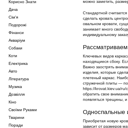
можно заметить, размер
Корисно Знати
Дача
Стандартной считается
Сім'я
сделать кровать центро
овальном кровати, сущ
Подорожі
занимает много свободн
Фінанси
индивидуальному заказ
Акваріум
Рассматриваем
Собаки
Коти
Ключевых видов каркаса
находящиеся сбоку. Есл
Електрика
Важно заострять внима
Авто
изделия, которые сдел
плетеный каркас. Наиб
Література
стружечной плиты — по
Музика
https://krovat.kiev.ua/
обратить свое внимани
Дозвілля
появляться трещины, и 
Кіно
Своїми Руками
Односпальные 
Тварини
Приобретая новую кров
Поради
зависит от размеров ма