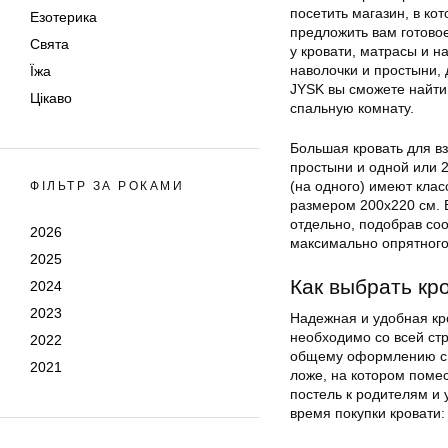
посетить магазин, в ко
Езотерика
предложить вам готово
Свята
у кровати, матрасы и н
наволочки и простыни, 
Їжа
JYSK вы сможете найти
Цікаво
спальную комнату.
Большая кровать для в
простыни и одной или 2
(на одного) имеют кла
ФІЛЬТР ЗА РОКАМИ
размером 200х220 см. 
отдельно, подобрав со
2026
максимально опрятного
2025
Как выбрать кр
2024
2023
Надежная и удобная кро
необходимо со всей ст
2022
общему оформлению спа
2021
ложе, на котором помес
постель к родителям и 
время покупки кровати: