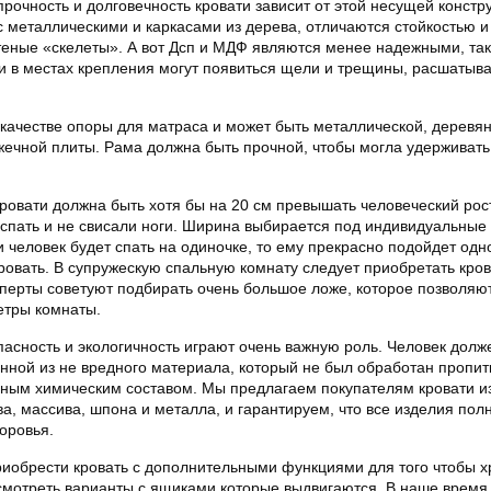
прочность и долговечность кровати зависит от этой несущей констр
с металлическими и каркасами из дерева, отличаются стойкостью и
еные «скелеты». А вот Дсп и МДФ являются менее надежными, так 
и в местах крепления могут появиться щели и трещины, расшатыв
 качестве опоры для матраса и может быть металлической, деревя
жечной плиты. Рама должна быть прочной, чтобы могла удерживать
ровати должна быть хотя бы на 20 см превышать человеческий рост
спать и не свисали ноги. Ширина выбирается под индивидуальные 
и человек будет спать на одиночке, то ему прекрасно подойдет од
ровать. В супружескую спальную комнату следует приобретать кро
перты советуют подбирать очень большое ложе, которое позволяю
етры комнаты.
асность и экологичность играют очень важную роль. Человек долж
анной из не вредного материала, который не был обработан пропит
сным химическим составом. Мы предлагаем покупателям кровати и
а, массива, шпона и металла, и гарантируем, что все изделия пол
оровья.
риобрести кровать с дополнительными функциями для того чтобы х
смотреть варианты с ящиками которые выдвигаются. В наше время