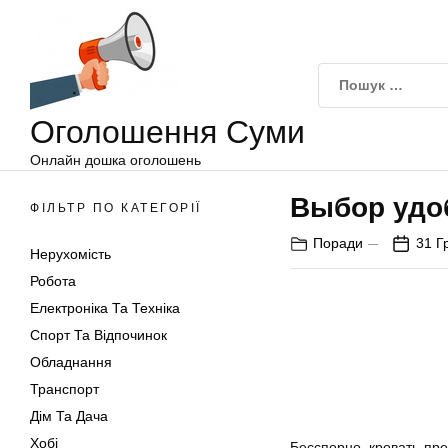
Оголошення
Перейти
Суми
до
вмісту
Оголошення Суми
Онлайн дошка оголошень
Выбор удо
ФІЛЬТР ПО КАТЕГОРІЇ
Поради
31 Г
Нерухомість
Робота
Електроніка Та Техніка
Спорт Та Відпочинок
Обладнання
Транспорт
Дім Та Дача
Хобі
Бесспорно, кровать-пр