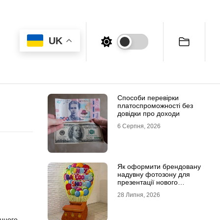
UK
Способи перевірки
платоспроможності без
довідки про доходи
6 Серпня, 2026
Як оформити брендовану
надувну фотозону для
презентації нового
продукту
28 Липня, 2026
нного