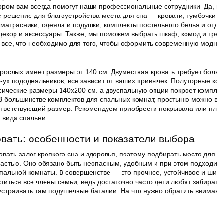
тором вам всегда помогут наши профессиональные сотрудники. Да,
е решение для благоустройства места для сна — кровати, тумбочк
аматрасники, одеяла и подушки, комплекты постельного белья и о
декор и аксессуары. Также, мы поможем выбрать шкаф, комод и тр
 все, что необходимо для того, чтобы оформить современную мод
зрослых имеет размеры от 140 см. Двуместная кровать требует бо
-ух пододеяльников, все зависит от ваших привычек. Полуторные 
ссические размеры 140х200 см, а двуспальную опции покроет комп
В большинстве комплектов для спальных комнат, простыню можно 
ответствующий размер. Рекомендуем приобрести покрывала или п
 вида спальни.
овать: особенности и показатели выбора
вать-залог крепкого сна и здоровья, поэтому подбирать место для
растью. Оно обязано быть неопасным, удобным и при этом подходи
льной комнаты. В совершенстве — это прочное, устойчивое и ши
титься все члены семьи, ведь достаточно часто дети любят забират
устраивать там подушечные баталии. На что нужно обратить внима