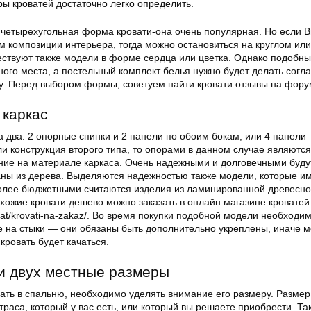
ы кроватей достаточно легко определить.
 четырехугольная форма кровати-она очень популярная. Но если В
м композиции интерьера, тогда можно остановиться на круглом или
ествуют также модели в форме сердца или цветка. Однако подобны
ого места, а постельный комплект белья нужно будет делать согл
у. Перед выбором формы, советуем найти кровати отзывы на фору
 каркас
 два: 2 опорные спинки и 2 панели по обоим бокам, или 4 панели
и конструкция второго типа, то опорами в данном случае являются
ние на материале каркаса. Очень надежными и долговечными буду
аны из дерева. Выделяются надежностью также модели, которые и
олее бюджетными считаются изделия из ламинированной древесно
хожие кровати дешево можно заказать в онлайн магазине кроватей
ru/cat/krovati-na-zakaz/. Во время покупки подобной модели необходи
е на стыки — они обязаны быть дополнительно укреплены, иначе м
кровать будет качаться.
и двух местные размеры
ать в спальню, необходимо уделять внимание его размеру. Размер
траса, который у вас есть, или который вы решаете приобрести. Т