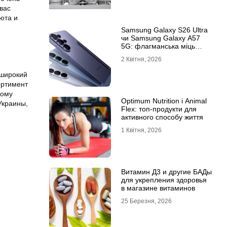
 вас
юта и
Samsung Galaxy S26 Ultra
чи Samsung Galaxy A57
5G: флагманська міць
проти доступності
2 Квітня, 2026
 широкий
ортимент
кому
Optimum Nutrition і Animal
Украины,
Flex: топ-продукти для
активного способу життя
1 Квітня, 2026
Витамин Д3 и другие БАДы
для укрепления здоровья
в магазине витаминов
25 Березня, 2026