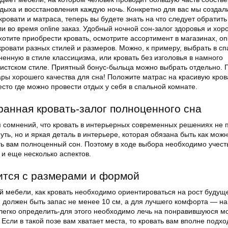
дыха и восстановления каждую ночь. Конкретно для вас мы создал
кровати и матраса, теперь вы будете знать на что следует обратить
и во время online заказ. Удобный ночной сон-залог здоровья и хор
хотите приобрести кровать, осмотрите ассортимент в магазинах, onl
ровати разных стилей и размеров. Можно, к примеру, выбрать в с
енную в стиле классицизма, или кровать без изголовья в намного
стском стиле. Приятный бонус-быльца можно выбрать отдельно. 
ры хорошего качества для сна! Положите матрас на красивую кров
сто где можно провести отдых у себя в спальной комнате.
анная кровать-залог полноценного сна
я сомнений, что кровать в интерьерных современных решениях не 
уть, но и яркая деталь в интерьере, которая обязана быть как мож
ть вам полноценный сон. Поэтому в ходе выбора необходимо учест
о и еще несколько аспектов.
ится с размерами и формой
й мебели, как кровать необходимо ориентироваться на рост будущ
м должен быть запас не менее 10 см, а для лучшего комфорта — н
легко определить-для этого необходимо лечь на понравившуюся м
. Если в такой позе вам хватает места, то кровать вам вполне подход