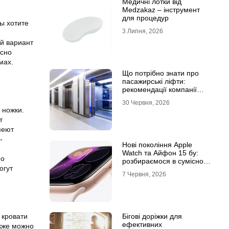
Медичні лотки від
Medzakaz – інструмент
для процедур
ы хотите
3 Липня, 2026
й вариант
асно
мах.
Що потрібно знати про
пасажирські ліфти:
рекомендації компанії
Leolift
30 Червня, 2026
 ножки.
т
меют
-
Нові покоління Apple
Watch та Айфон 15 бу:
мо
розбираємося в сумісності
огут
та налаштуваннях
7 Червня, 2026
екосистеми
 кровати
Бігові доріжки для
ефективних
акже можно