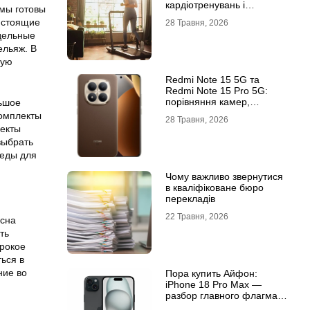
кардіотренувань і
 мы готовы
підтримки активного
и стоящие
28 Травня, 2026
способу життя
тдельные
ельяж. В
ную
Redmi Note 15 5G та
Redmi Note 15 Pro 5G:
порівняння камер,
льшое
автономності та
комплекты
28 Травня, 2026
продуктивності
лекты
выбрать
леды для
Чому важливо звернутися
в кваліфіковане бюро
перекладів
22 Травня, 2026
 сна
ть
рокое
ься в
ние во
Пора купить Айфон:
iPhone 18 Pro Max —
разбор главного флагмана
современности