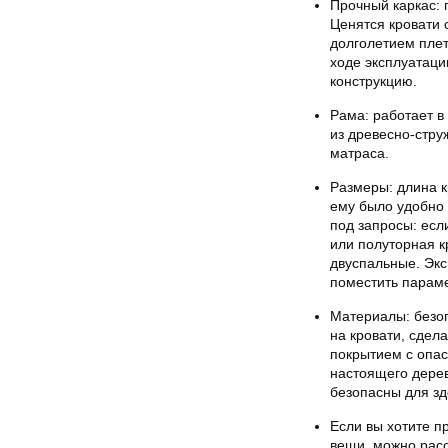
Прочный каркас: 
Ценятся кровати 
долголетием плет
ходе эксплуатаци
конструкцию.
Рама: работает в
из древесно-стру
матраса.
Размеры: длина к
ему было удобно 
под запросы: есл
или полуторная к
двуспальные. Экс
поместить парам
Материалы: безоп
на кровати, сдел
покрытием с опа
настоящего дерев
безопасны для зд
Если вы хотите п
вещи, можно рас