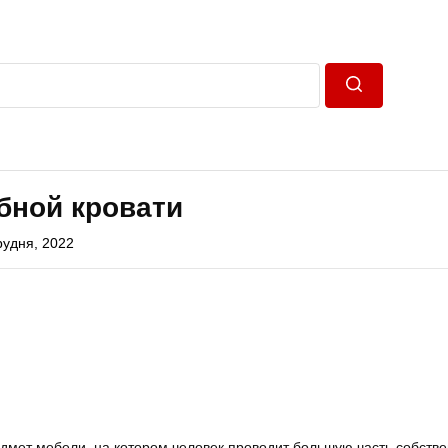
Пошук
бной кровати
рудня, 2022
едмет мебели, на котором человек проводит большую часть собстве