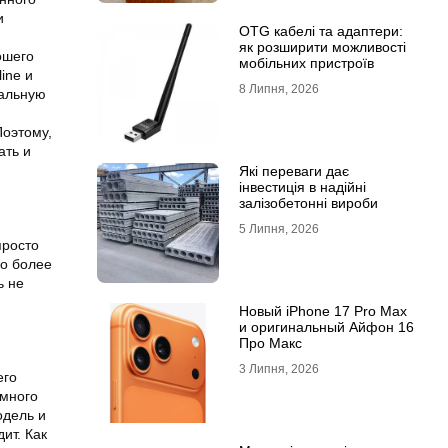
и
OTG кабелі та адаптери:
як розширити можливості
ошего
мобільних пристроїв
ine и
8 Липня, 2026
пальную
Поэтому,
ать и
Які переваги дає
інвестиція в надійні
залізобетонні вироби
5 Липня, 2026
просто
но более
ь не
Новый iPhone 17 Pro Max
и оригинальный Айфон 16
Про Макс
3 Липня, 2026
его
амного
одель и
ит. Как