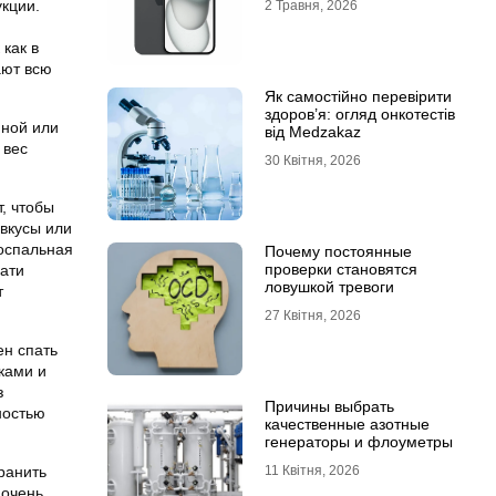
укции.
2 Травня, 2026
как в
ают всю
Як самостійно перевірити
здоров’я: огляд онкотестів
нной или
від Medzakaz
 вес
30 Квітня, 2026
, чтобы
вкусы или
носпальная
Почему постоянные
проверки становятся
вати
ловушкой тревоги
т
27 Квітня, 2026
ен спать
ками и
з
Причины выбрать
ностью
качественные азотные
генераторы и флоуметры
ранить
11 Квітня, 2026
 очень