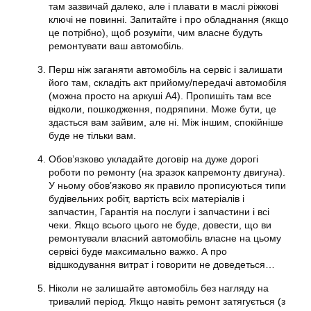
там зазвичай далеко, але і плавати в маслі ріжкові
ключі не повинні. Запитайте і про обладнання (якщо
це потрібно), щоб розуміти, чим власне будуть
ремонтувати ваш автомобіль.
Перш ніж заганяти автомобіль на сервіс і залишати
його там, складіть акт прийому/передачі автомобіля
(можна просто на аркуші А4). Пропишіть там все
відколи, пошкодження, подряпини. Може бути, це
здасться вам зайвим, але ні. Між іншим, спокійніше
буде не тільки вам.
Обов’язково укладайте договір на дуже дорогі
роботи по ремонту (на зразок капремонту двигуна).
У ньому обов’язково як правило прописуються типи
будівельних робіт, вартість всіх матеріалів і
запчастин, Гарантія на послуги і запчастини і всі
чеки. Якщо всього цього не буде, довести, що ви
ремонтували власний автомобіль власне на цьому
сервісі буде максимально важко. А про
відшкодування витрат і говорити не доведеться…
Ніколи не залишайте автомобіль без нагляду на
тривалий період. Якщо навіть ремонт затягується (з