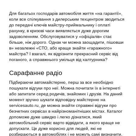
Для багатьох господарів автомобіля життя «на гарантії»,
коли все спілкування з дилерським техцентром зводиться
до передачі ключів майстру-приймальнику і оплаті
рахунку, в кризові часи виявляється дуже дорогим
задоволенням. Обслуговуватися у «офіціалів» стає
більше, ніж дорого. Однак чи можна заощадити, пішовши
в» незалежні «СТО, або краще знайти «гаражного»
майстра? І взагалі, як відрізнити прекрасний сервіс від
поганого, а справжнього умільця від халтурника?
Сарафанне радіо
Підбираючи автомайстерню, перш за все необхідно
пошукати відгуки про неї. Можна почитати їх в інтернеті
або запитати серед родичів, знайомих і друзів. На даний
момент зручно шукати відповідну майстерню на
servicesauto.ru, де можна знайти справжні відгуки про
безчетних сервісах в найрізноманітніших містах. Каталог
допоможе дуже швидко і легко дізнатися, який
автомобільний сервіс варто відвідати, а якого краще не
допускати. Це дуже корисно для людей, які не
розбираються в автомобілях і не можуть самі визначити,