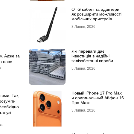
OTG кабелі та адаптери:
як розширити можливості
мобільних пристроїв
8 Липня, 2026
Які переваги дає
інвестиція в надійні
у. Адже за
залізобетонні вироби
о нове.
в
5 Липня, 2026
Новый iPhone 17 Pro Max
ними. Так,
и оригинальный Айфон 16
розуміти
Про Макс
 Необхідно
3 Липня, 2026
галузі.
js