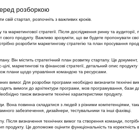
перед розборкою
и свій стартап, розпочніть з важливих кроків.
 та маркетингової стратегії. Після дослідження ринку та аудиторії, 
т свого продукту. Важливо зрозуміти, що ви будете пропонувати сво
потрібно розробити маркетингову стратегію та план просування прод
лану. Він містить стратегічний план розвитку стартапу. Це документ,
с-цілі, маркетингові та фінансові стратегії, детальний опис продукту 
також плани щодо управління командою та ресурсами.
чних вимог. Для розробки програми необхідно визначити технічні ви
ходять вимоги до архітектури програми, мов програмування, бази д
еобхідно також визначити технічні характеристики продукту.
и. Вона повинна складатися з людей з різними компетенціями, так
амного забезпечення, дизайнери, тестувальники та інші фахівці.
пу. Після визначення технічних вимог та створення команди, потріб
ип продукту. Це допоможе оцінити функціональність та коректність 