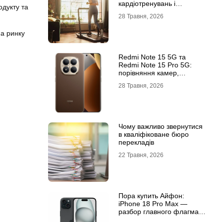
кардіотренувань і
одукту та
підтримки активного
28 Травня, 2026
способу життя
на ринку
Redmi Note 15 5G та
Redmi Note 15 Pro 5G:
порівняння камер,
автономності та
28 Травня, 2026
продуктивності
Чому важливо звернутися
в кваліфіковане бюро
перекладів
22 Травня, 2026
Пора купить Айфон:
iPhone 18 Pro Max —
разбор главного флагмана
современности