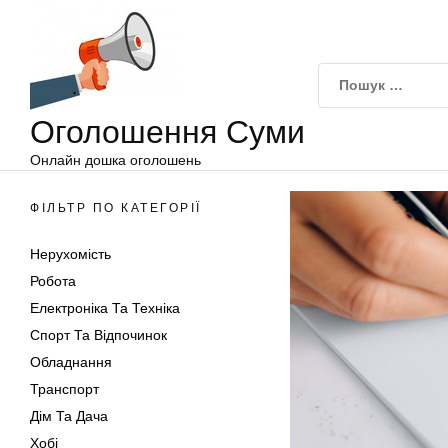
Оголошення
Перейти
Суми
до
вмісту
Оголошення Суми
Онлайн дошка оголошень
ФІЛЬТР ПО КАТЕГОРІЇ
Нерухомість
Робота
Електроніка Та Техніка
Спорт Та Відпочинок
Обладнання
Транспорт
Дім Та Дача
Хобі