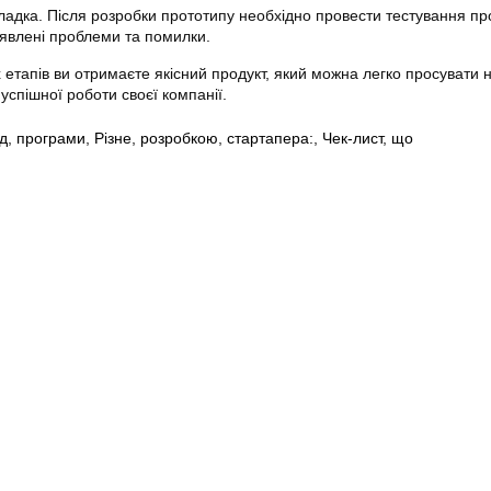
ладка. Після розробки прототипу необхідно провести тестування пр
иявлені проблеми та помилки.
етапів ви отримаєте якісний продукт, який можна легко просувати 
успішної роботи своєї компанії.
д
,
програми
,
Різне
,
розробкою
,
стартапера:
,
Чек-лист
,
що