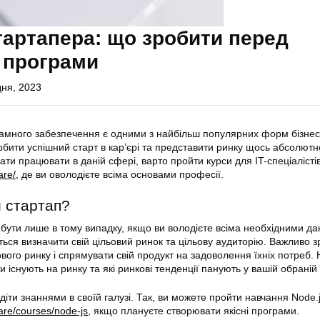
тартапера: що зробити перед
 програми
дня, 2023
амного забезпечення є одними з найбільш популярних форм бізнес
бити успішний старт в кар’єрі та представити ринку щось абсолютн
ти працювати в даній сфері, варто пройти курси для IT-спеціалісті
are/
, де ви оволодієте всіма основами професії.
и стартап?
 бути лише в тому випадку, якщо ви володієте всіма необхідними да
ься визначити свій цільовий ринок та цільову аудиторію. Важливо з
вого ринку і спрямувати свій продукт на задоволення їхніх потреб.
и існують на ринку та які ринкові тенденції панують у вашій обраній 
діти знаннями в своїй галузі. Так, ви можете пройти навчання Node.
are/courses/node-js
, якщо плануєте створювати якісні програми.