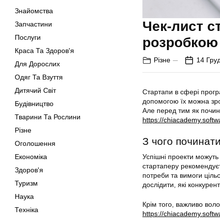
Знайомства
Чек-лист с
Запчастини
Послуги
розробкою
Краса Та Здоров'я
Різне
14 Гру
Для Дорослих
Одяг Та Взуття
Дитячий Світ
Стартапи в сфері прогр
допомогою їх можна зро
Будівництво
Але перед тим як почина
Тварини Та Рослини
https://chiacademy.softw
Різне
З чого починат
Оголошення
Економіка
Успішні проекти можуть
стартаперу рекомендуєт
Здоров'я
потреби та вимоги цільо
Туризм
дослідити, які конкурент
Наука
Крім того, важливо воло
Техніка
https://chiacademy.softw