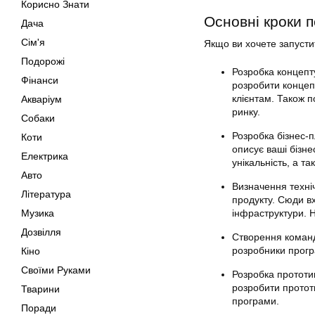
Корисно Знати
Основні кроки 
Дача
Сім'я
Якщо ви хочете запустит
Подорожі
Розробка концепту
Фінанси
розробити концеп
клієнтам. Також 
Акваріум
ринку.
Собаки
Розробка бізнес-п
Коти
описує ваші бізне
Електрика
унікальність, а 
Авто
Визначення техні
Література
продукту. Сюди в
Музика
інфраструктури. Н
Дозвілля
Створення команд
розробники прогр
Кіно
Своїми Руками
Розробка прототи
розробити протот
Тварини
програми.
Поради