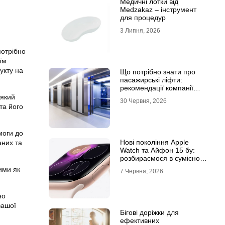
Медичні лотки від
Medzakaz – інструмент
для процедур
3 Липня, 2026
потрібно
їм
укту на
Що потрібно знати про
пасажирські ліфти:
рекомендації компанії
Leolift
 який
30 Червня, 2026
та його
моги до
Нові покоління Apple
аних та
Watch та Айфон 15 бу:
розбираємося в сумісності
та налаштуваннях
ими як
7 Червня, 2026
екосистеми
но
вашої
Бігові доріжки для
ефективних