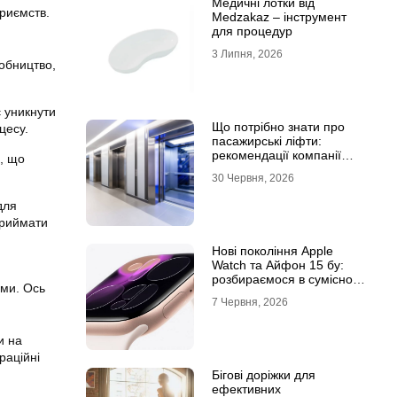
Медичні лотки від
риємств.
Medzakaz – інструмент
для процедур
3 Липня, 2026
робництво,
 уникнути
Що потрібно знати про
цесу.
пасажирські ліфти:
рекомендації компанії
ї, що
Leolift
30 Червня, 2026
для
приймати
Нові покоління Apple
Watch та Айфон 15 бу:
розбираємося в сумісності
ми. Ось
та налаштуваннях
7 Червня, 2026
екосистеми
и на
раційні
Бігові доріжки для
ефективних