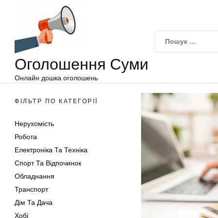
Оголошення
Перейти
Суми
до
вмісту
Оголошення Суми
Онлайн дошка оголошень
ФІЛЬТР ПО КАТЕГОРІЇ
Нерухомість
Робота
Електроніка Та Техніка
Спорт Та Відпочинок
Обладнання
Транспорт
Дім Та Дача
Хобі