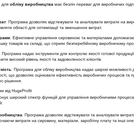
и для
обліку виробництва
має безліч переваг для виробничих підп
рат
: Програма дозволяє відстежувати та аналізувати витрати на ви
вляти області для оптимізації та зменшення витрат.
арами
: Ефективне управління сировиною та матеріалами допомагає
ишку товарів на складі, що сприяє безперебійному виробничому про
: Програма надає інструменти для контролю якості готової продукці
ити високий рівень якості та задоволеності клієнтів.
тність
: Програма для обліку виробництва надає широкі можливості 
ності, що дозволяє оцінювати ефективність виробничих процесів та 
ес-рішення.
и від HugeProfit
нує широкий спектр функцій для управління виробничими процеса
й:
иробництва
: Програма дозволяє відстежувати та аналізувати витрат
чаючи витрати на сировину, матеріали, заробітну плату та інші опе