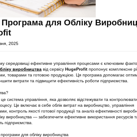
 Програма для Обліку Виробни
fit
вня, 2025
му середовищі ефективне управління процесами є ключовим факт
бліку виробництва
від сервісу
HugeProfit
пропонує комплексне р
ми, товарами та готовою продукцією. Ця програма допомагає оптим
ншити витрати та підвищити ефективність роботи підприємства.
тва?
це система управління, яка дозволяє відстежувати та контролювати
оцесу. Це включає в себе облік витрат на виробництво, управління
и, контроль якості готової продукції та аналіз ефективності вироб
ліку виробництва — забезпечити ефективне використання ресурсів т
ть підприємства.
 програми для обліку виробництва