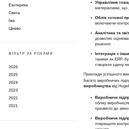
Управління тов
Езотерика
матеріалами, що 
Свята
Облік готової пр
Їжа
включаючи контро
Цікаво
Аналітика та зві
дозволяє оцінюва
рішення.
Інтеграція з ін
ФІЛЬТР ЗА РОКАМИ
такими як ERP, б
створити єдину е
2026
Приклади успішного ви
2025
Багато виробничих під
2024
виробництва
від HugeP
2023
Виробниче підп
2022
обліку виробницт
2021
призвело до змен
Виробниче підп
покращити контрол
клієнтів.