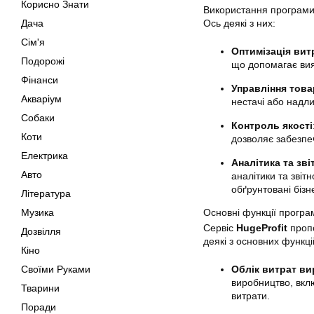
Корисно Знати
Використання програм
Ось деякі з них:
Дача
Сім'я
Оптимізація вит
Подорожі
що допомагає вия
Фінанси
Управління тов
Акваріум
нестачі або надл
Собаки
Контроль якості
Коти
дозволяє забезпеч
Електрика
Аналітика та зві
Авто
аналітики та звіт
обґрунтовані бізн
Література
Основні функції програм
Музика
Сервіс
HugeProfit
пропо
Дозвілля
деякі з основних функці
Кіно
Облік витрат в
Своїми Руками
виробництво, вклю
Тварини
витрати.
Поради