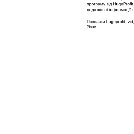
програму від HugeProfit
додаткової інформації т
Позначки:
hugeprofit
,
vid
Різне