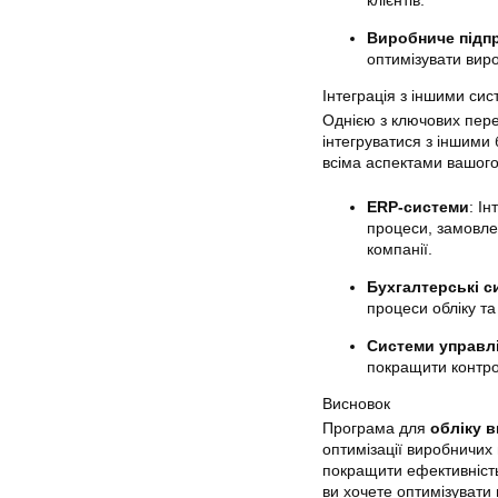
Виробниче підп
оптимізувати вир
Інтеграція з іншими си
Однією з ключових пере
інтегруватися з іншими
всіма аспектами вашого 
ERP-системи
: І
процеси, замовле
компанії.
Бухгалтерські с
процеси обліку та
Системи управл
покращити контро
Висновок
Програма для
обліку 
оптимізації виробничих
покращити ефективність
ви хочете оптимізувати