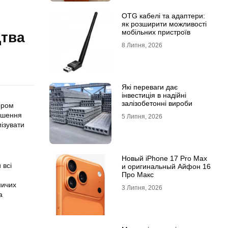
OTG кабелі та адаптери:
як розширити можливості
мобільних пристроїв
цтва
8 Липня, 2026
Які переваги дає
інвестиція в надійні
залізобетонні вироби
ором
ішення
5 Липня, 2026
ізувати
Новый iPhone 17 Pro Max
 всі
и оригинальный Айфон 16
Про Макс
ничих
3 Липня, 2026
а