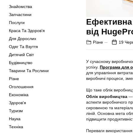
Знайомства
Запчастини
Ефективна
Послуги
від HugePro
Краса Та Здоров'я
Для Дорослих
Різне
19 Чер
Одяг Та Взуття
Дитячий Світ
У сучасному виробничо
Будівництво
успіху.
Програма для о
Тварини Та Рослини
для управління витрата
виробничі процеси, зме
Різне
Оголошення
Що таке облік виробниц
Економіка
Облік виробництва
— 
аспекти виробничого пр
Здоров'я
сировиною та матеріалам
Туризм
ліній. Основна мета об
Наука
підвищити продуктивніс
Техніка
Переваги використання