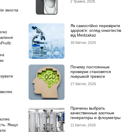
2 Травня, 2026
ія змогла
Як самостійно перевірити
здоров’я: огляд онкотестів
егко
від Medzakaz
авління
rofit:
30 Квітня, 2026
ичі
ми
Почему постоянные
проверки становятся
изувати
ловушкой тревоги
27 Квітня, 2026
зволяє
Причины выбрать
качественные азотные
генераторы и флоуметры
воляє
сть. Якщо
11 Квітня, 2026
ати