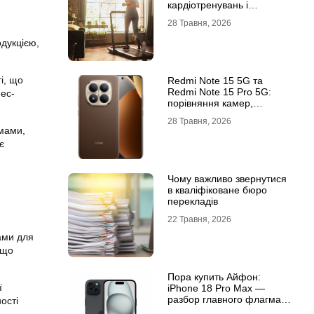
кардіотренувань і
підтримки активного
28 Травня, 2026
способу життя
одукцією,
і, що
Redmi Note 15 5G та
Redmi Note 15 Pro 5G:
нес-
порівняння камер,
автономності та
28 Травня, 2026
продуктивності
емами,
є
Чому важливо звернутися
в кваліфіковане бюро
перекладів
22 Травня, 2026
ами для
 що
Пора купить Айфон:
ї
iPhone 18 Pro Max —
разбор главного флагмана
ості
современности