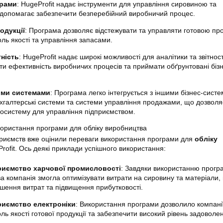
арами
: HugeProfit надає інструменти для управління сировиною та
допомагає забезпечити безперебійний виробничий процес.
одукції
: Програма дозволяє відстежувати та управляти готовою пр
ль якості та управління запасами.
тність
: HugeProfit надає широкі можливості для аналітики та звітност
ти ефективність виробничих процесів та приймати обґрунтовані біз
шими системами
: Програма легко інтегрується з іншими бізнес-сист
ухгалтерські системи та системи управління продажами, що дозволя
косистему для управління підприємством.
користання програми для обліку виробництва
приємств вже оцінили переваги використання програми для
обліку
rofit. Ось деякі приклади успішного використання:
риємство харчової промисловості
: Завдяки використанню прогр
ва компанія змогла оптимізувати витрати на сировину та матеріали,
шення витрат та підвищення прибутковості.
риємство електроніки
: Використання програми дозволило компані
ь якості готової продукції та забезпечити високий рівень задоволен