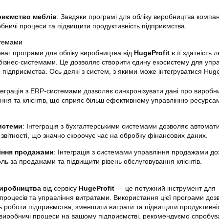
риємство меблів
: Завдяки програмі для обліку виробництва компан
обничі процеси та підвищити продуктивність підприємства.
стемами
ваг програми для обліку виробництва від
HugeProfit
є її здатність л
 бізнес-системами. Це дозволяє створити єдину екосистему для упр
підприємства. Ось деякі з систем, з якими може інтегруватися HugeP
нтеграція з ERP-системами дозволяє синхронізувати дані про виробн
ння та клієнтів, що сприяє більш ефективному управлінню ресурса
истеми
: Інтеграція з бухгалтерськими системами дозволяє автомат
 звітності, що значно скорочує час на обробку фінансових даних.
іння продажами
: Інтеграція з системами управління продажами до
ль за продажами та підвищити рівень обслуговування клієнтів.
виробництва
від сервісу
HugeProfit
— це потужний інструмент для
 процесів та управління витратами. Використання цієї програми доз
 роботи підприємства, зменшити витрати та підвищити продуктивні
 виробничі процеси на вашому підприємстві, рекомендуємо спробув